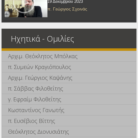
19 Δεκεμβρίου 2023
π. Γεώργιος Σχοινάς
Ηχητικά - Ομιλίες
Αρχιμ. Θεόκλητος Μπόλκας
π. Συμεών Κραγιόπουλος
Αρχιμ. Γεώργιος Καψάνης
π. Σάββας Φιλοθεΐτης
γ. Εφραίμ Φιλοθεΐτης
Κωσταντίνος Γανωτής
π. Ευσέβιος Βίττης
Θεόκλητος Διονυσιάτης