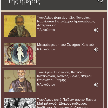
της ημέρας
Των Αγίων Δομετίου, Ωρ, Ποταμίας,
Ναρκίσσου Πατριάρχου Ιεροσολύμων,
Αστερίου κ.ά.
7 Αυγούστου
Μεταμόρφωση του Σωτήρος Χριστού
6 Αυγούστου
Των Αγίων Ευσιγνίου, Καττιδίου,
Καττιδιανού, Νόννης, Σόλεβ, Φαβίου
Επισκόπου Ρώμης
5 Αυγούστου
Των Αγιων επτά Παίδων των εν Εφέσω
Μαξιμιλιανού, Εξακουστωδιανού,
Ιαμβλίχου, Μαρτινιανού, Διονυσίου,