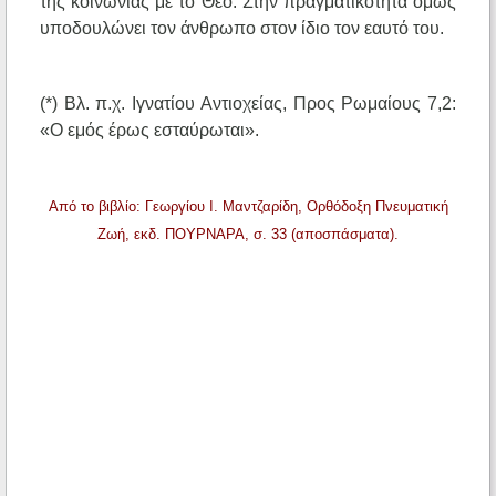
της κοινωνίας με το Θεό. Στην πραγματικότητα όμως
υποδουλώνει τον άνθρωπο στον ίδιο τον εαυτό του.
(*) Βλ. π.χ. Ιγνατίου Αντιοχείας, Προς Ρωμαίους 7,2:
«Ο εμός έρως εσταύρωται».
Από το βιβλίο: Γεωργίου Ι. Μαντζαρίδη, Ορθόδοξη Πνευματική
Ζωή, εκδ. ΠΟΥΡΝΑΡΑ, σ. 33 (αποσπάσματα).