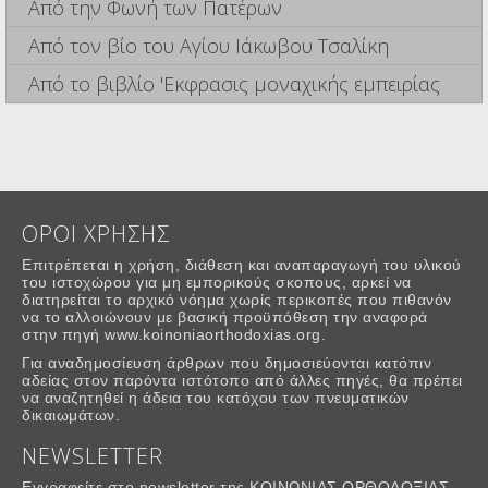
Από την Φωνή των Πατέρων
Από τον βίο του Αγίου Ιάκωβου Τσαλίκη
Από το βιβλίο 'Εκφρασις μοναχικής εμπειρίας
ΟΡΟΙ ΧΡΗΣΗΣ
Επιτρέπεται η χρήση, διάθεση και αναπαραγωγή του υλικού
του ιστοχώρου για μη εμπορικούς σκοπους, αρκεί να
διατηρείται το αρχικό νόημα χωρίς περικοπές που πιθανόν
να το αλλοιώνουν με βασική προϋπόθεση την αναφορά
στην πηγή www.koinoniaorthodoxias.org.
Για αναδημοσίευση άρθρων που δημοσιεύονται κατόπιν
αδείας στον παρόντα ιστότοπο από άλλες πηγές, θα πρέπει
να αναζητηθεί η άδεια του κατόχου των πνευματικών
δικαιωμάτων.
NEWSLETTER
Εγγραφείτε στο newsletter της ΚΟΙΝΩΝΙΑΣ ΟΡΘΟΔΟΞΙΑΣ