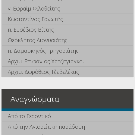
γ. Εφραίμ Φιλοθεΐτης
Κωσταντίνος Γανωτής
π. Ευσέβιος Βίττης
Θεόκλητος Διονυσιάτης
π. Δαμασκηνός Γρηγοριάτης
Αρχιμ. Επιφάνιος Χατζηγιάγκου
Αρχιμ. Δωρόθεος Τζεβελέκας
Αναγνώσματα
Από το Γεροντικό
Από την Αγιορείτικη παράδοση