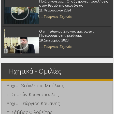
Ποιά οικογενεια ; Οι σύγχρονες προκλήσεις
στον θεσμό της οικογένειας
11 Φεβρουαρίου 2024
π. Γεώργιος Σχοινάς
Ο π. Γεώργιος Σχοινας μας ρωτά :
Πιστεύουμε στην μετάνοια;
19 Δεκεμβρίου 2023
π. Γεώργιος Σχοινάς
Ηχητικά - Ομιλίες
Αρχιμ. Θεόκλητος Μπόλκας
π. Συμεών Κραγιόπουλος
Αρχιμ. Γεώργιος Καψάνης
π. Σάββας Φιλοθεΐτης