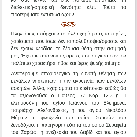
διαλεκτική-ρητορική δεινότητα κλπ. Τούτα τα
προτερήματα εντυπωσιάζουν.
Πλην όμως υπάρχουν και άλλα χαρίσματα, τα κυρίως
χαρίσματα, που ίσως δεν τα πολυϋποψιαζόμαστε, και
δεν έχουν κερδίσει τη δέουσα θέση στην εκτίμησή
μας. Έχουμε κατά νου τις αρετές που συγκροτούν τον
πολύτιμο χαρακτήρα, ήθος και ύφος ψυχής ατίμητο.
Αναφέρουμε σταχυολογικά τη δυνατή θέληση των
μεγάλων νηστευτών ή την αγρυπνία των μεγάλων
ασκητών. Άλλα, «χαρίσματα τα κρείττονα» καθώς θα
τα αξιολογούσε ο Παύλος (Α’ Κορ. 12.31): Η
ελεημοσύνη του αγίου Ιωάννου του Ελεήμονα,
πατριάρχη Αλεξανδρείας, ή του αγίου Νικολάου
Μύρων, η φιλοξενία του οσίου Σαμψών του
ξενοδόχου, η παρηγορητικότητα του οσίου Σεραφείμ
του Σαρώφ, η ανεξικακία του Δαβίδ και του αγίου