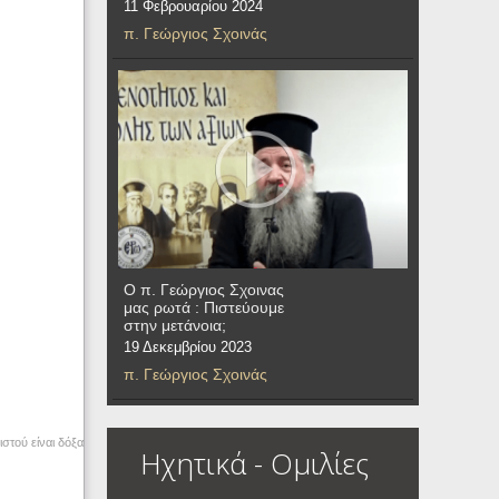
11 Φεβρουαρίου 2024
π. Γεώργιος Σχοινάς
Ο π. Γεώργιος Σχοινας
μας ρωτά : Πιστεύουμε
στην μετάνοια;
19 Δεκεμβρίου 2023
π. Γεώργιος Σχοινάς
στού είναι δόξα
Ηχητικά - Ομιλίες