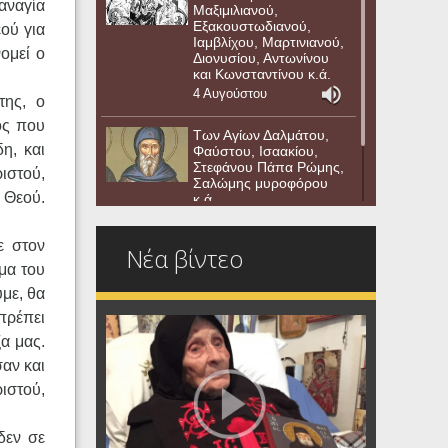
αναγία
Μαξιμιλιανού,
Εξακουστωδιανού,
εού για
Ιαμβλίχου, Μαρτινιανού,
νομεί ο
Διονυσίου, Αντωνίνου
και Κωνσταντίνου κ.ά.
4 Αυγούστου
της, ο
ός που
Των Αγίων Δαλμάτου,
η, και
Φαύστου, Ισαακίου,
Στεφάνου Πάπα Ρώμης,
ριστού,
Σαλώμης μυροφόρου
 Θεού.
κ.ά.
3 Αυγούστου
ε στον
Νέα βίντεο
μα του
ύμε, θα
 πρέπει
ξα μας.
σαν και
ιστού,
δεν σε