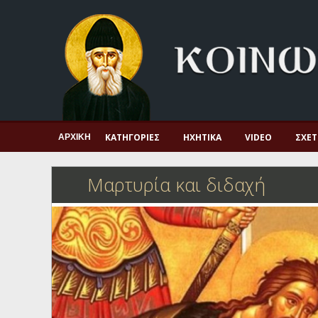
Αρχική
Πνευματική ζωή
Μαρτυρία και διδαχή
Λατρεία και προσευχή
Πατερικό ανθολόγιο
ΚΑΤΗΓΟΡΊΕΣ
ΗΧΗΤΙΚΆ
VIDEO
ΣΧΕΤ
ΑΡΧΙΚΉ
Αγιολόγιο – Εορτολόγιο
Μαρτυρία και διδαχή
Γέροντες
Η πίστη στην εποχή μας
Ορθόδοξη οικογένεια
Ορθόδοξο προσκυνητάριο
Σκέψεις-προβληματισμοί