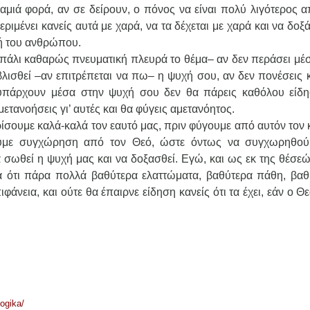
αμιά φορά, αν σε δείρουν, ο πόνος να είναι πολύ λιγότερος α
ριμένει κανείς αυτά με χαρά, να τα δέχεται με χαρά και να δοξά
υχή του ανθρώπου.
, πάλι καθαρώς πνευματική πλευρά το θέμα– αν δεν περάσει μέ
λισθεί –αν επιτρέπεται να πω– η ψυχή σου, αν δεν πονέσεις κ
 υπάρχουν μέσα στην ψυχή σου δεν θα πάρεις καθόλου είδη
μετανοήσεις γι’ αυτές και θα φύγεις αμετανόητος.
ρίσουμε καλά-καλά τον εαυτό μας, πριν φύγουμε από αυτόν τον 
ουμε συγχώρηση από τον Θεό, ώστε όντως να συγχωρηθού
 σωθεί η ψυχή μας και να δοξασθεί. Εγώ, και ως εκ της θέσεώ
ά ότι πάρα πολλά βαθύτερα ελαττώματα, βαθύτερα πάθη, βαθ
άνεια, και ούτε θα έπαιρνε είδηση κανείς ότι τα έχει, εάν ο Θ
ogika/