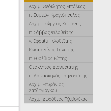
Αρχιμ. Θεόκλητος Μπόλκας
π. Συμεών Κραγιόπουλος
Αρχιμ. Γεώργιος Καψάνης
π. Σάββας Φιλοθεΐτης
γ. Εφραίμ Φιλοθεΐτης
Κωσταντίνος Γανωτής
π. Ευσέβιος Βίττης
Θεόκλητος Διονυσιάτης
π. Δαμασκηνός Γρηγοριάτης
Αρχιμ. Επιφάνιος
Χατζηγιάγκου
Αρχιμ. Δωρόθεος Τζεβελέκας