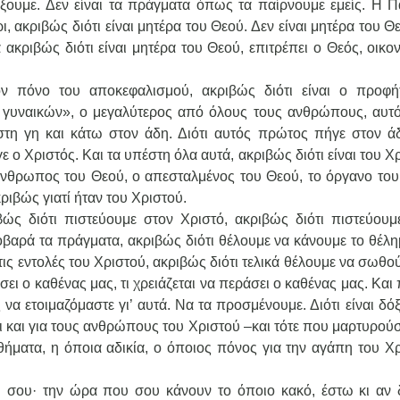
ουμε. Δεν είναι τα πράγματα όπως τα παίρνουμε εμείς. Η Π
ι, ακριβώς διότι είναι μητέρα του Θεού. Δεν είναι μητέρα του Θ
 ακριβώς διότι είναι μητέρα του Θεού, επιτρέπει ο Θεός, οικο
ν πόνο του αποκεφαλισμού, ακριβώς διότι είναι ο προφή
ς γυναικών», ο μεγαλύτερος από όλους τους ανθρώπους, αυτ
τη γη και κάτω στον άδη. Διότι αυτός πρώτος πήγε στον άδ
ε ο Χριστός. Και τα υπέστη όλα αυτά, ακριβώς διότι είναι του Χ
άνθρωπος του Θεού, ο απεσταλμένος του Θεού, το όργανο του
ριβώς γιατί ήταν του Χριστού.
βώς διότι πιστεύουμε στον Χριστό, ακριβώς διότι πιστεύουμ
οβαρά τα πράγματα, ακριβώς διότι θέλουμε να κάνουμε το θέλη
ις εντολές του Χριστού, ακριβώς διότι τελικά θέλουμε να σωθο
ει ο καθένας μας, τι χρειάζεται να περάσει ο καθένας μας. Και
α ετοιμαζόμαστε γι’ αυτά. Να τα προσμένουμε. Διότι είναι δό
σι και για τους ανθρώπους του Χριστού –και τότε που μαρτυρού
ήματα, η όποια αδικία, ο όποιος πόνος για την αγάπη του Χρ
ή σου· την ώρα που σου κάνουν το όποιο κακό, έστω κι αν 