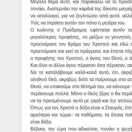
Μεγάλο θέμα αυτό, και παρακαλώ να το προσέξ
πονάει, διαπερνάει την καρδιά της δίκοπο μαχαίρ
να απαλλαγεί, για να ξεγλιτώσει από αυτά, αλλά
Υιός να περάσει αυτόν τον πόνο η μητέρα του.
Ο Ιωάννης ο Πρόδρομος υφίσταται αυτόν το
μεγαλύτερος προφήτης, «ο μείζων εν γεννητοί
προετοίμασε τον δρόμο του Χριστού και εδώ σ
προετοίμασε και εκεί τα πράγματα, και έπειτα πήγ
ο προφήτης του Χριστού, ο άγιος του Θεού, ο 
Και όλοι οι άλλοι άγιοι πέρασαν όσα πέρασαν, ακ
Να το καταλάβουμε καλά-καλά αυτό, ότι, ακρι
αληθινό Θεό, ακριβώς διότι τα παίρνουμε στα σ
Θεού, να υπακούμε στο θέλημά του, να κάνουμε τ
περάσουμε πολλά. Μόνο ο Θεός ξέρει τι θα περάσ
να τα προσμένουμε αυτά με χαρά και όχι απλώς ν
Όπως για τον Χριστό η δόξα είναι ο Σταυρός, έτ
αργότερα και τώρα– τα παθήματα, τα όποια παθ
είναι δόξα.
Βέβαια, την ώρα που αδικείσαι, πονάει η ψυχ