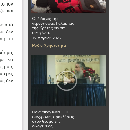
πό τον
ζει και
Οι διδαχές της
γερόντισσας Γαλακτίας
σα από
της Κρήτης για την
αι δεν
οικογένεια
19 Μαρτίου 2025
ση ότι
Ράδιο Χρηστότητα
κόσμο,
με, να
ς μου,
ύτερες
εός δεν
Ποιά οικογενεια ; Οι
σύγχρονες προκλήσεις
στον θεσμό της
οικογένειας