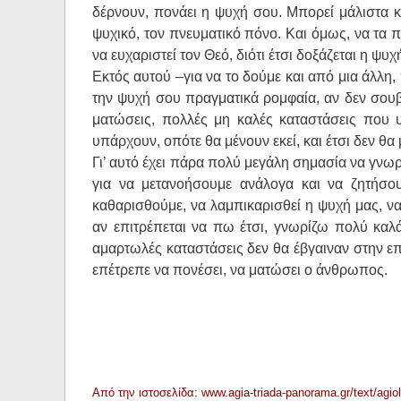
δέρνουν, πονάει η ψυχή σου. Μπορεί μάλιστα κ
ψυχικό, τον πνευματικό πόνο. Και όμως, να τα πε
να ευχαριστεί τον Θεό, διότι έτσι δοξάζεται η ψ
Εκτός αυτού –για να το δούμε και από μια άλλη
την ψυχή σου πραγματικά ρομφαία, αν δεν σουβ
ματώσεις, πολλές μη καλές καταστάσεις που
υπάρχουν, οπότε θα μένουν εκεί, και έτσι δεν θα 
Γι’ αυτό έχει πάρα πολύ μεγάλη σημασία να γνω
για να μετανοήσουμε ανάλογα και να ζητήσ
καθαρισθούμε, να λαμπικαρισθεί η ψυχή μας, να
αν επιτρέπεται να πω έτσι, γνωρίζω πολύ καλ
αμαρτωλές καταστάσεις δεν θα έβγαιναν στην επιφ
επέτρεπε να πονέσει, να ματώσει ο άνθρωπος.
Από την ιστοσελίδα: www.agia-triada-panorama.gr/text/agiol