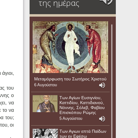
της ημέρας
 άγιοι,
Μεταμόρφωση του Σωτήρος Χριστού
.
6 Αυγούστου
ας του
ννης ο
Των Αγίων Ευσιγνίου,
Καττιδίου, Καττιδιανού,
ει, να
Νόννης, Σόλεβ, Φαβίου
 το να
Επισκόπου Ρώμης
α του;
5 Αυγούστου
του, οι
Των Αγιων επτά Παίδων
των εν Εφέσω