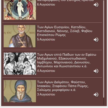
6 Αυγούστου
Των Αγίων Ευσιγνίου, Καττιδίου,
Καττιδιανού, Νόννης, Σόλεβ, Φαβίου
Επισκόπου Ρώμης
5 Αυγούστου
Των Αγιων επτά Παίδων των εν Εφέσω
Μαξιμιλιανού, Εξακουστωδιανού,
Ιαμβλίχου, Μαρτινιανού, Διονυσίου,
Αντωνίνου και Κωνσταντίνου κ.ά.
4 Αυγούστου
Των Αγίων Δαλμάτου, Φαύστου,
Ισαακίου, Στεφάνου Πάπα Ρώμης,
Σαλώμης μυροφόρου κ.ά.
3 Αυγούστου