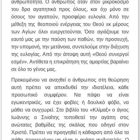
ανθρωπότητα. Ο άνθρωπος όταν στον μικρόκοσμό
του δρα αγαπητικά προς όλους, και όχι μόνο σε
όσους τον αγαπούν, προσφέρει ευλογία. Από την
μέθεξη της θεοποιού ενέργειας του Θεού εκ μέρους
των Αγίων όλοι ευεργετούνται. Όσο αγιάζουμε τον
εαυτό μας με την παύση των παθών, την προσευχή,
την υπομονή, την μετάνοια, συντελούμε στην διάχυση
της ευλογίας. Από την άποψη αυτή «Θεού συνεργοί
εσμέν». Αντίθετα η επικράτηση της αμαρτίας βαραίνει
σε όλο το γένος μας.
Προκειμένου να αναχθεί ο άνθρωπος στη θεώρηση
αυτή πρέπει να απεκδυθεί την ιδιοτέλεια, κάθε
προσωπικό συμφέρον. Να πάψει να είναι
εγωκεντρικός, να έχει φοβίες ή δουλικό φόβο, να
μάθει να συγχωρεί. Στο βιβλίο του «Κλίμαξ» ο άγιος
Ιωάννης ο Σιναΐτης τοποθετεί την αγάπη στις
ανώτατες βαθμίδες της σκάλας που οδηγεί στον
Χριστό. Πρέπει να προηγηθεί η κάθαρση από όλα τα
πάθη προκειμένου να είναι η αγάπη ανιδιοτελής. Ο