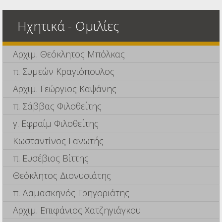
Ηχητικά - Ομιλίες
Αρχιμ. Θεόκλητος Μπόλκας
π. Συμεών Κραγιόπουλος
Αρχιμ. Γεώργιος Καψάνης
π. Σάββας Φιλοθεΐτης
γ. Εφραίμ Φιλοθεΐτης
Κωσταντίνος Γανωτής
π. Ευσέβιος Βίττης
Θεόκλητος Διονυσιάτης
π. Δαμασκηνός Γρηγοριάτης
Αρχιμ. Επιφάνιος Χατζηγιάγκου