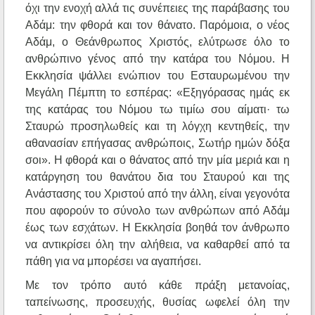
όχι την ενοχή αλλά τις συνέπειες της παράβασης του
Αδάμ: την φθορά και τον θάνατο. Παρόμοια, ο νέος
Αδάμ, ο Θεάνθρωπος Χριστός, ελύτρωσε όλο το
ανθρώπινο γένος από την κατάρα του Νόμου. Η
Εκκλησία ψάλλει ενώπιον του Εσταυρωμένου την
Μεγάλη Πέμπτη το εσπέρας: «Εξηγόρασας ημάς εκ
της κατάρας του Νόμου τω τιμίω σου αίματι· τω
Σταυρώ προσηλωθείς και τη λόγχη κεντηθείς, την
αθανασίαν επήγασας ανθρώποις, Σωτήρ ημών δόξα
σοι». Η φθορά και ο θάνατος από την μία μεριά και η
κατάργηση του θανάτου δια του Σταυρού και της
Ανάστασης του Χριστού από την άλλη, είναι γεγονότα
που αφορούν το σύνολο των ανθρώπων από Αδάμ
έως των εσχάτων. Η Εκκλησία βοηθά τον άνθρωπο
να αντικρίσει όλη την αλήθεια, να καθαρθεί από τα
πάθη για να μπορέσει να αγαπήσει.
Με τον τρόπο αυτό κάθε πράξη μετανοίας,
ταπείνωσης, προσευχής, θυσίας ωφελεί όλη την