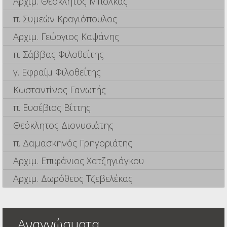
Αρχιμ. Θεόκλητος Μπόλκας
π. Συμεών Κραγιόπουλος
Αρχιμ. Γεώργιος Καψάνης
π. Σάββας Φιλοθεΐτης
γ. Εφραίμ Φιλοθεΐτης
Κωσταντίνος Γανωτής
π. Ευσέβιος Βίττης
Θεόκλητος Διονυσιάτης
π. Δαμασκηνός Γρηγοριάτης
Αρχιμ. Επιφάνιος Χατζηγιάγκου
Αρχιμ. Δωρόθεος Τζεβελέκας
Αναγνώσματα