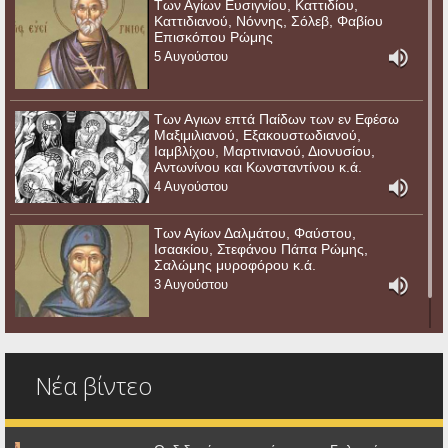
Των Αγίων Ευσιγνίου, Καττιδίου,
Καττιδιανού, Νόννης, Σόλεβ, Φαβίου
Επισκόπου Ρώμης
5 Αυγούστου
Των Αγιων επτά Παίδων των εν Εφέσω
Μαξιμιλιανού, Εξακουστωδιανού,
Ιαμβλίχου, Μαρτινιανού, Διονυσίου,
Αντωνίνου και Κωνσταντίνου κ.ά.
4 Αυγούστου
Των Αγίων Δαλμάτου, Φαύστου,
Ισαακίου, Στεφάνου Πάπα Ρώμης,
Σαλώμης μυροφόρου κ.ά.
3 Αυγούστου
Νέα βίντεο