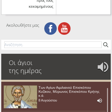
προς τους
κεκοιμημένους
Ακολουθήστε μας
Οι άγιοι
της ημέρας
Των Αγίων Αιμιλιανού Επισκόπου
Κυζίκου, Μύρωνος Επισκόπου Κρήτης
κ.ά.
8 Αυγούστου