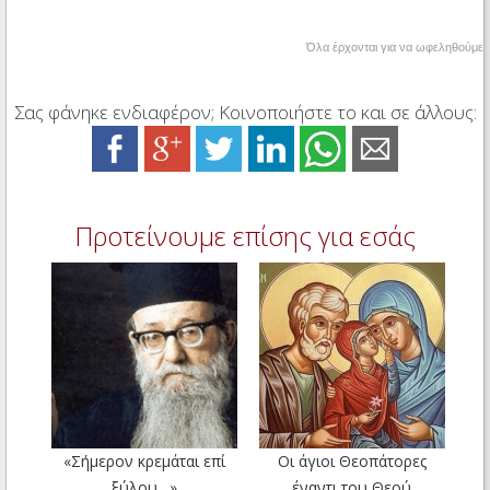
Όλα έρχονται για να ωφεληθούμε
Σας φάνηκε ενδιαφέρον; Κοινοποιήστε το και σε άλλους:
Προτείνουμε επίσης για εσάς
«Σήμερον κρεμάται επί
Οι άγιοι Θεοπάτορες
ξύλου…»
έναντι του Θεού