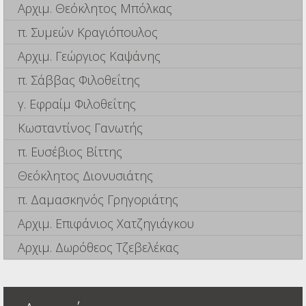
Αρχιμ. Θεόκλητος Μπόλκας
π. Συμεών Κραγιόπουλος
Αρχιμ. Γεώργιος Καψάνης
π. Σάββας Φιλοθεΐτης
γ. Εφραίμ Φιλοθεΐτης
Κωσταντίνος Γανωτής
π. Ευσέβιος Βίττης
Θεόκλητος Διονυσιάτης
π. Δαμασκηνός Γρηγοριάτης
Αρχιμ. Επιφάνιος Χατζηγιάγκου
Αρχιμ. Δωρόθεος Τζεβελέκας