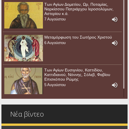
Των Αγίων Δομετίου, Ωρ, Ποταμίας,
Ναρκίσσου Πατριάρχου Ιεροσολύμων,
Αστερίου κ.ά.
7 Αυγούστου
Μεταμόρφωση του Σωτήρος Χριστού
6 Αυγούστου
Των Αγίων Ευσιγνίου, Καττιδίου,
Καττιδιανού, Νόννης, Σόλεβ, Φαβίου
Επισκόπου Ρώμης
5 Αυγούστου
Νέα βίντεο