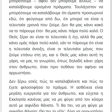
μπορέσουμε – αφού δεν μπορούμε αλλιώς – να
καταλάβουμε ορισμένα πράγματα. Τουλάχιστον να
μπορέσουμε να καταλάβουμε ότι είμαστε προσωρινοί
εδώ, ότι φεύγουμε από δω, ότι μπορεί να είναι η
τελευταία χρονιά που ζούμε. Δεν θα μας κάνει κακό
να το πάρουμε έτσι· θα μας κάνει πάρα πολύ καλό. Ο
Θεός ξέρει αν είναι το τελευταίο ή όχι, αλλά θα μας
κάνει εμάς πάρα πολύ καλό, εάν το πάρουμε ότι είναι
η τελευταία άνοιξη, είναι οι τελευταίοι μήνες που
ζούμε επάνω στη γη, και ο Θεός μας κάνει αυτή τη
χάρη, να μας το γνωρίσει, όπως δηλαδή κάνει χάρη
στον άνθρωπο, όταν πριν πεθάνει τον αφήνει να
αρρωστήσει.
Δεν ξέρω εσείς πώς το καταλαβαίνετε και πώς το
έχετε φιλοσοφήσει το πράγμα. Η ασθένεια είναι
μεγάλη ευεργεσία για τον άνθρωπο, και εύχεται η
Εκκλησία κανένας μας να μη φύγει από τον κόσμο
αυτό με αιφνίδιο θάνατο. Τι θα πει, να μη φύγει με
αιφνίδιο θάνατο; Θα πει το εξής: Λίγο να αρρωστήσει