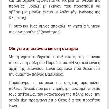
και ταυτόχρονα αγωνίζεται να νικήσει το πνεύμα της
πορνείας, μοιάζει μ’ εκείνον που προσπαθεί να
σβήσει μια μεγάλη φωτιά με λάδι» (άγ. Ιωάννης της
Κλίμακος).
Γι’ αυτό και ένας ύμνος αποκαλεί τη νηστεία “μητέρα
της σωφροσύνης” (αγνότητος).
Οδηγεί στη μετάνοια και στη σωτηρία
Με τη νηστεία οδηγείται ο άνθρωπος στη μετάνοια
που είναι η πύλη του Παραδείσου. «Η νηστεία είναι η
αρχή της μετανοίας. Είναι φάρμακο που θεραπεύει
την αμαρτία» (Μέγας Βασίλειος).
Παράδειγμα, οι κάτοικοι της αρχαίας αμαρτωλής
πόλεως Νινευί, που με την τριήμερη αυστηρή νηστεία
τους απέτρεψαν την καταστροφή της πόλης τους, την
οποία είχε προαναγγείλει ο Θεός δια του προφήτου
Ιωνά.