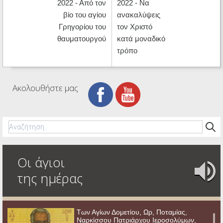
2022 - Από τον
2022 - Nα
βίο του αγίου
ανακαλύψεις
Γρηγορίου του
τον Χριστό
θαυματουργού
κατά μοναδικό
τρόπο
Ακολουθήστε μας
Οι άγιοι
της ημέρας
Των Αγίων Δομετίου, Ωρ, Ποταμίας,
Ναρκίσσου Πατριάρχου Ιεροσολύμων,