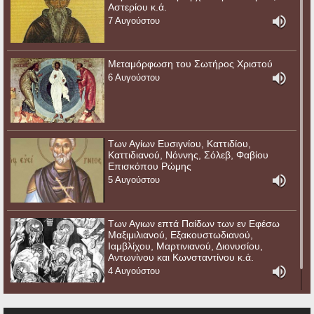
Αστερίου κ.ά.
7 Αυγούστου
Μεταμόρφωση του Σωτήρος Χριστού
6 Αυγούστου
Των Αγίων Ευσιγνίου, Καττιδίου,
Καττιδιανού, Νόννης, Σόλεβ, Φαβίου
Επισκόπου Ρώμης
5 Αυγούστου
Των Αγιων επτά Παίδων των εν Εφέσω
Μαξιμιλιανού, Εξακουστωδιανού,
Ιαμβλίχου, Μαρτινιανού, Διονυσίου,
Αντωνίνου και Κωνσταντίνου κ.ά.
4 Αυγούστου