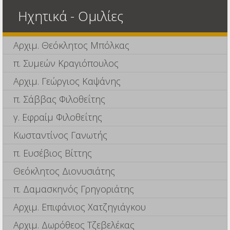
Ηχητικά - Ομιλίες
Αρχιμ. Θεόκλητος Μπόλκας
π. Συμεών Κραγιόπουλος
Αρχιμ. Γεώργιος Καψάνης
π. Σάββας Φιλοθεΐτης
γ. Εφραίμ Φιλοθεΐτης
Κωσταντίνος Γανωτής
π. Ευσέβιος Βίττης
Θεόκλητος Διονυσιάτης
π. Δαμασκηνός Γρηγοριάτης
Αρχιμ. Επιφάνιος Χατζηγιάγκου
Αρχιμ. Δωρόθεος Τζεβελέκας