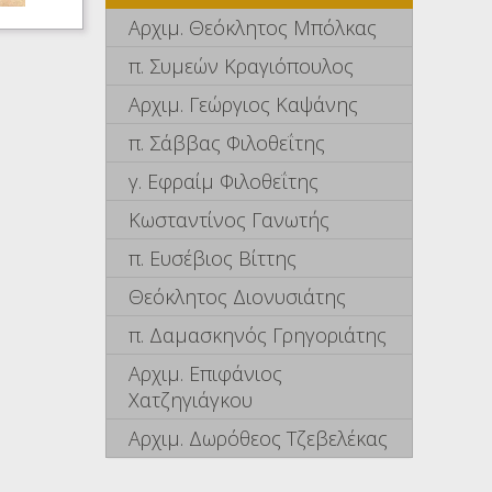
Αρχιμ. Θεόκλητος Μπόλκας
π. Συμεών Κραγιόπουλος
Αρχιμ. Γεώργιος Καψάνης
π. Σάββας Φιλοθεΐτης
γ. Εφραίμ Φιλοθεΐτης
Κωσταντίνος Γανωτής
π. Ευσέβιος Βίττης
Θεόκλητος Διονυσιάτης
π. Δαμασκηνός Γρηγοριάτης
Αρχιμ. Επιφάνιος
Χατζηγιάγκου
Αρχιμ. Δωρόθεος Τζεβελέκας