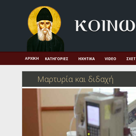
Αρχική
Πνευματική ζωή
Μαρτυρία και διδαχή
Λατρεία και προσευχή
Πατερικό ανθολόγιο
ΚΑΤΗΓΟΡΊΕΣ
ΗΧΗΤΙΚΆ
VIDEO
ΣΧΕΤ
ΑΡΧΙΚΉ
Αγιολόγιο – Εορτολόγιο
Μαρτυρία και διδαχή
Γέροντες
Η πίστη στην εποχή μας
Ορθόδοξη οικογένεια
Ορθόδοξο προσκυνητάριο
Σκέψεις-προβληματισμοί