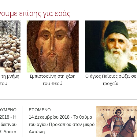
ουμε επίσης για εσάς
 τη μνήμη
Εμπιστοσύνη στη χάρη
Ο άγιος Παΐσιος σώζει σε
άτου
του Θεού
τροχαία
ΟΥΜΕΝΟ
ΕΠΟΜΕΝΟ
2018 - Η
14 Δεκεμβρίου 2018 - Το θαύμα
 δείπνου
του αγίου Προκοπίου στον μικρό
Α' Λουκά
Αντώνη