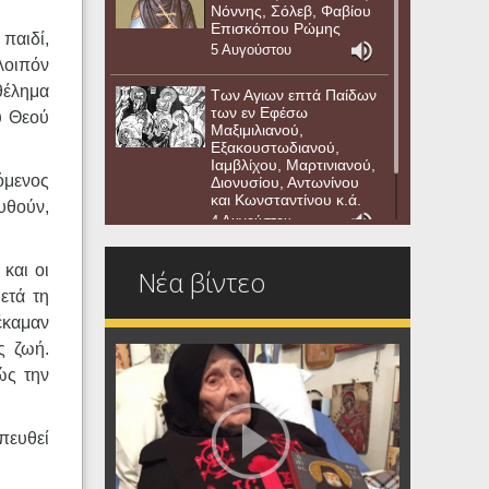
Νόννης, Σόλεβ, Φαβίου
Επισκόπου Ρώμης
παιδί,
5 Αυγούστου
λοιπόν
θέλημα
Των Αγιων επτά Παίδων
των εν Εφέσω
υ Θεού
Μαξιμιλιανού,
Εξακουστωδιανού,
Ιαμβλίχου, Μαρτινιανού,
όμενος
Διονυσίου, Αντωνίνου
και Κωνσταντίνου κ.ά.
υθούν,
4 Αυγούστου
και οι
Νέα βίντεο
ετά τη
έκαμαν
ς ζωή.
ώς την
πευθεί