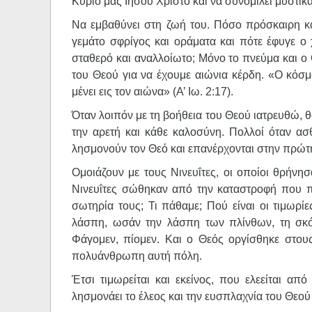
Κύριό μας Ιησού Χριστό και να συνομιλεί μυστικά
Να εμβαθύνει στη ζωή του. Πόσο πρόσκαιρη κα
γεμάτο σφρίγος και οράματα και πότε έφυγε ο χ
σταθερό και αναλλοίωτο; Μόνο το πνεύμα και ο
του Θεού για να έχουμε αιώνια κέρδη. «Ο κόσμ
μένει εις τον αιώνα» (Α’ Ιω. 2:17).
Όταν λοιπόν με τη βοήθεια του Θεού ιατρευθώ,
την αρετή και κάθε καλοσύνη. Πολλοί όταν ασ
λησμονούν τον Θεό και επανέρχονται στην πρώτη
Ομοιάζουν με τους Νινευΐτες, οι οποίοι θρήνη
Νινευΐτες σώθηκαν από την καταστροφή που προ
σωτηρία τους; Τι πάθαμε; Πού είναι οι τιμωρί
λάσπη, ωσάν την λάσπη των πλίνθων, τη σκό
Φάγομεν, πίομεν. Και ο Θεός οργίσθηκε στου
πολυάνθρωπη αυτή πόλη.
Έτσι τιμωρείται και εκείνος, που ελεείται απ
λησμονάει το έλεος και την ευσπλαχνία του Θεο