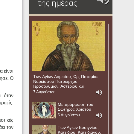
της ημέρας
 είναι
Των Αγίων Δομετίου, Ωρ, Ποταμίας,
ησε. Ο
Ναρκίσσου Πατριάρχου
Ιεροσολύμων, Αστερίου κ.ά.
7 Αυγούστου
ι όταν
ραείς,
Μεταμόρφωση του
Σωτήρος Χριστού
6 Αυγούστου
οτικές
άει τον
Των Αγίων Ευσιγνίου,
Καττιδίου, Καττιδιανού,