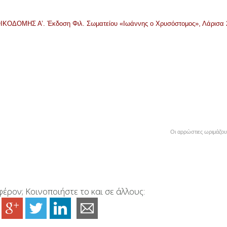
 ΟΙΚΟΔΟΜΗΣ Α’. Έκδοση Φιλ. Σωματείου «Ιωάννης ο Χρυσόστομος», Λάρισα 
Οι αρρώστιες ωριμάζο
έρον; Κοινοποιήστε το και σε άλλους: