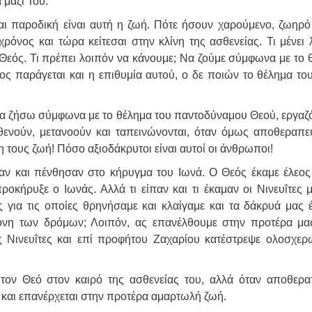
 μαζί Του.
ι παροδική είναι αυτή η ζωή. Πότε ήσουν χαρούμενο, ζωηρό 
ρόνος και τώρα κείτεσαι στην κλίνη της ασθενείας. Τι μένει 
 Θεός. Τι πρέπει λοιπόν να κάνουμε; Να ζούμε σύμφωνα με το 
ος παράγεται και η επιθυμία αυτού, ο δε ποιών το θέλημα το
 θα ζήσω σύμφωνα με το θέλημα του παντοδύναμου Θεού, εργαζ
θενούν, μετανοούν και ταπεινώνονται, όταν όμως αποθεραπε
 τους ζωή! Πόσο αξιοδάκρυτοι είναι αυτοί οι άνθρωποι!
σαν και πένθησαν στο κήρυγμα του Ιωνά. Ο Θεός έκαμε έλεος 
κήρυξε ο Ιωνάς. Αλλά τι είπαν και τι έκαμαν οι Νινευΐτες μ
ες για τις οποίες θρηνήσαμε και κλαίγαμε και τα δάκρυά μας 
νη των δρόμων; Λοιπόν, ας επανέλθουμε στην προτέρα μα
ς Νινευΐτες και επί προφήτου Ζαχαρίου κατέστρεψε ολοσχερ
ό τον Θεό στον καιρό της ασθενείας του, αλλά όταν αποθερα
ύ και επανέρχεται στην προτέρα αμαρτωλή ζωή.