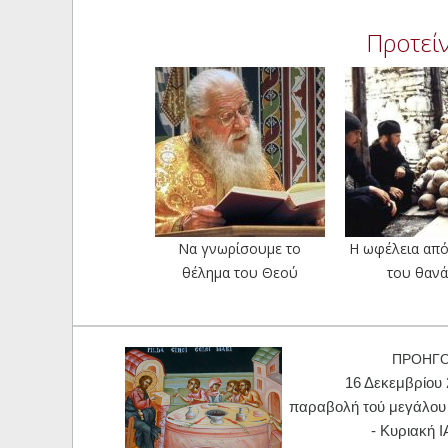
Προτείν
Να γνωρίσουμε το
Η ωφέλεια από
θέλημα του Θεού
του θαν
ΠΡΟΗΓ
16 Δεκεμβρίου 
παραβολή τού μεγάλου
- Κυριακή Ι