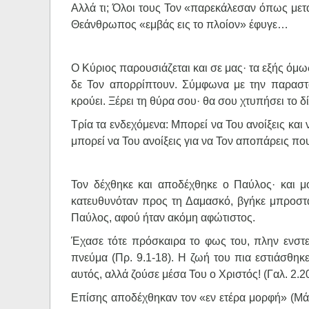
Αλλά τι; Όλοι τους Τον «παρεκάλεσαν όπως μετ
Θεάνθρωπος «εμβάς εις το πλοίον» έφυγε…
Ο Κύριος παρουσιάζεται και σε μας· τα εξής όμως
δε Τον απορρίπτουν. Σύμφωνα με την παραστα
κρούει. Ξέρει τη θύρα σου· θα σου χτυπήσει το δ
Τρία τα ενδεχόμενα: Μπορεί να Του ανοίξεις και ν
μπορεί να Του ανοίξεις για να Τον αποπάρεις που
Τον δέχθηκε και αποδέχθηκε ο Παύλος· και μ
κατευθυνόταν προς τη Δαμασκό, βγήκε μπροστά
Παύλος, αφού ήταν ακόμη αφώτιστος.
Έχασε τότε πρόσκαιρα το φως του, πλην ενστε
πνεύμα (Πρ. 9.1-18). Η ζωή του πια εστιάσθηκ
αυτός, αλλά ζούσε μέσα Του ο Χριστός! (Γαλ. 2.20
Επίσης αποδέχθηκαν τον «εν ετέρα μορφή» (Μάρ