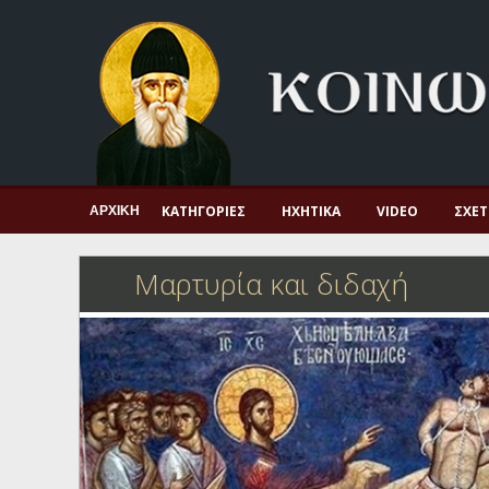
Αρχική
Πνευματική ζωή
Μαρτυρία και διδαχή
Λατρεία και προσευχή
Πατερικό ανθολόγιο
ΚΑΤΗΓΟΡΊΕΣ
ΗΧΗΤΙΚΆ
VIDEO
ΣΧΕΤ
ΑΡΧΙΚΉ
Αγιολόγιο – Εορτολόγιο
Μαρτυρία και διδαχή
Γέροντες
Η πίστη στην εποχή μας
Ορθόδοξη οικογένεια
Ορθόδοξο προσκυνητάριο
Σκέψεις-προβληματισμοί