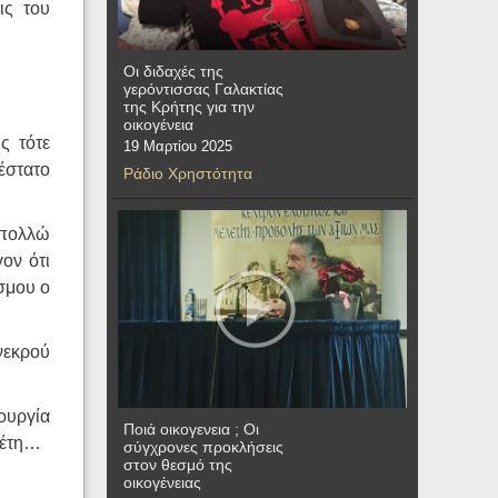
ις του
Οι διδαχές της
γερόντισσας Γαλακτίας
της Κρήτης για την
οικογένεια
ς τότε
19 Μαρτίου 2025
κέστατο
Ράδιο Χρηστότητα
 πολλώ
γον ότι
όσμου ο
 νεκρού
ουργία
Ποιά οικογενεια ; Οι
γέτη…
σύγχρονες προκλήσεις
στον θεσμό της
οικογένειας