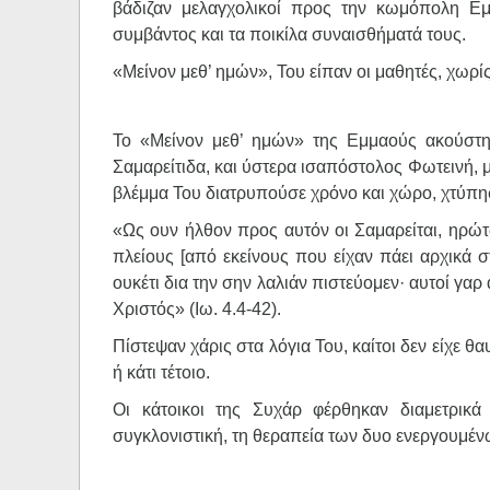
βάδιζαν μελαγχολικοί προς την κωμόπολη Εμ
συμβάντος και τα ποικίλα συναισθήματά τους.
«Μείνον μεθ’ ημών», Του είπαν οι μαθητές, χωρί
Το «Μείνον μεθ’ ημών» της Εμμαούς ακούστη
Σαμαρείτιδα, και ύστερα ισαπόστολος Φωτεινή, μ
βλέμμα Του διατρυπούσε χρόνο και χώρο, χτύπη
«Ως ουν ήλθον προς αυτόν οι Σαμαρείται, ηρώτω
πλείους [από εκείνους που είχαν πάει αρχικά στ
ουκέτι δια την σην λαλιάν πιστεύομεν· αυτοί γα
Χριστός» (Ιω. 4.4-42).
Πίστεψαν χάρις στα λόγια Του, καίτοι δεν είχε 
ή κάτι τέτοιο.
Οι κάτοικοι της Συχάρ φέρθηκαν διαμετρικά 
συγκλονιστική, τη θεραπεία των δυο ενεργουμέ