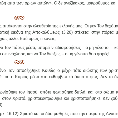
αβή από των ορίων αυτών». Ο δε ανεξίκακος, μακρόθυμος και
 απόκεινται στην ελευθερία της εκλογής μας. Οι μεν Τον δεχόμα
τική εικόνα της Αποκαλύψεως (3.20) στέκεται στην πόρτα μ
ίχως άλλο. Εσύ όμως τι κάνεις;
α Τον πάρεις μέσα, μπορεί ν’ αδιαφορήσεις – ο μη γένοιτο! – κα
 σε ενόχλησε, και να Τον διώξεις – ο μη γένοιτο δυο φορές!
όνο Τον αποδέχθηκε; Καθώς ο μέχρι τότε διώκτης των χρισ
 του ο Κύριος μέσα στο εκθαμβωτικό άκτιστο φως. Δεν το άν
ρνίσθηκε τον Ιησού, οπότε φωτίσθηκε διπλά, και στο σώμα κ
ε στον Χριστό, χριστοκεντρώθηκε και χριστοποιήθηκε. Δεν ζού
).
κ. 16.12) Χριστό και οι δύο μαθητές που την ημέρα της Ανασ