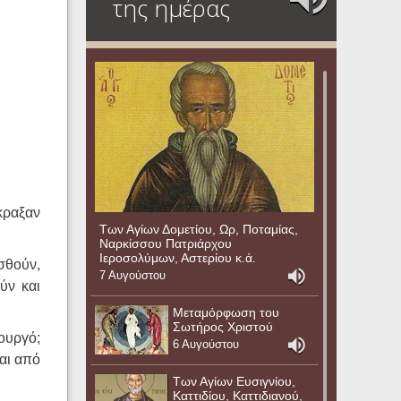
της ημέρας
κραξαν
Των Αγίων Δομετίου, Ωρ, Ποταμίας,
Ναρκίσσου Πατριάρχου
Ιεροσολύμων, Αστερίου κ.ά.
σθούν,
7 Αυγούστου
ύν και
Μεταμόρφωση του
Σωτήρος Χριστού
ουργό;
6 Αυγούστου
και από
Των Αγίων Ευσιγνίου,
Καττιδίου, Καττιδιανού,