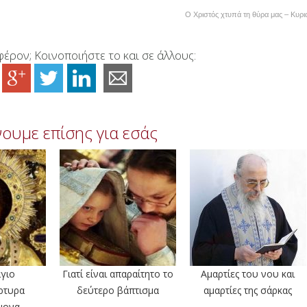
Ο Χριστός χτυπά τη θύρα μας – Κυρι
έρον; Κοινοποιήστε το και σε άλλους:
ουμε επίσης για εσάς
άγιο
Γιατί είναι απαραίτητο το
Αμαρτίες του νου και
ρτυρα
δεύτερο βάπτισμα
αμαρτίες της σάρκας
μονα