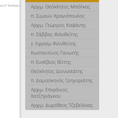
Αρχιμ. Θεόκλητος Μπόλκας
ακή Ε’ Ματθαίου
π. Συμεών Κραγιόπουλος
Αρχιμ. Γεώργιος Καψάνης
π. Σάββας Φιλοθεΐτης
γ. Εφραίμ Φιλοθεΐτης
Κωσταντίνος Γανωτής
π. Ευσέβιος Βίττης
Θεόκλητος Διονυσιάτης
π. Δαμασκηνός Γρηγοριάτης
Αρχιμ. Επιφάνιος
Χατζηγιάγκου
Αρχιμ. Δωρόθεος Τζεβελέκας