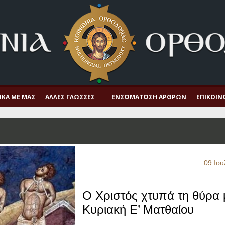
ΙΚΆ ΜΕ ΜΑΣ
ΆΛΛΕΣ ΓΛΏΣΣΕΣ
ΕΝΣΩΜΆΤΩΣΗ ΆΡΘΡΩΝ
ΕΠΙΚΟΙΝ
09 Ιου
Ο Χριστός χτυπά τη θύρα 
Κυριακή Ε’ Ματθαίου