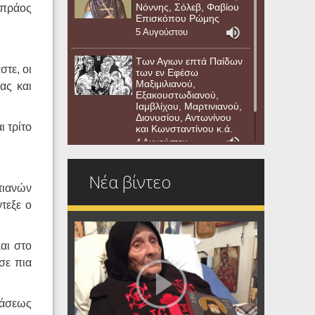
Νόννης, Σόλεβ, Φαβίου
 πράος
Επισκόπου Ρώμης
5 Αυγούστου
Των Αγιων επτά Παίδων
στε, οι
των εν Εφέσω
Μαξιμιλιανού,
ας και
Εξακουστωδιανού,
Ιαμβλίχου, Μαρτινιανού,
Διονυσίου, Αντωνίνου
ι τρίτο
και Κωνσταντίνου κ.ά.
4 Αυγούστου
Νέα βίντεο
τιανών
τεξε ο
αι στο
σε πια
τάσεως