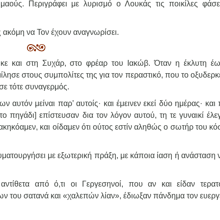
μαούς. Περιγράφει με λυρισμό ο Λουκάς τις ποικίλες φάσε
ς ακόμη να Τον έχουν αναγνωρίσει.
κε και στη Συχάρ, στο φρέαρ του Ιακώβ. Όταν η έκλυτη έω
ίλησε στους συμπολίτες της για τον περαστικό, που το οξυδερ
σε τότε συναγερμός.
ν αυτόν μείναι παρ’ αυτοίς· και έμεινεν εκεί δύο ημέρας· και
ο πηγάδι] επίστευσαν δια τον λόγον αυτού, τη τε γυναικί έλε
ρ ακηκόαμεν, και οίδαμεν ότι ούτος εστίν αληθώς ο σωτήρ του κ
θαυματουργήσει με εξωτερική πράξη, με κάποια ίαση ή ανάσταση
αντίθετα από ό,τι οι Γεργεσηνοί, που αν και είδαν τερατ
νων του σατανά και «χαλεπών λίαν», έδιωξαν πάνδημα τον ευερ