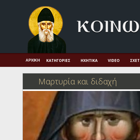
Αρχική
Πνευματική ζωή
Μαρτυρία και διδαχή
Λατρεία και προσευχή
Πατερικό ανθολόγιο
ΚΑΤΗΓΟΡΊΕΣ
ΗΧΗΤΙΚΆ
VIDEO
ΣΧΕΤ
ΑΡΧΙΚΉ
Αγιολόγιο – Εορτολόγιο
Μαρτυρία και διδαχή
Γέροντες
Η πίστη στην εποχή μας
Ορθόδοξη οικογένεια
Ορθόδοξο προσκυνητάριο
Σκέψεις-προβληματισμοί