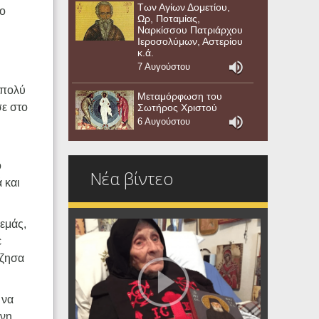
Των Αγίων Δομετίου,
το
Ωρ, Ποταμίας,
Ναρκίσσου Πατριάρχου
Ιεροσολύμων, Αστερίου
κ.ά.
7 Αυγούστου
 πολύ
Μεταμόρφωση του
σε στο
Σωτήρος Χριστού
6 Αυγούστου
ο
Νέα βίντεο
 και
εμάς,
ε
έζησα
 να
ένη