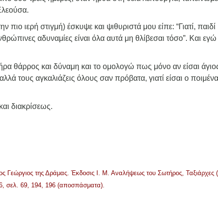
Ελεούσα.
ν πιο ιερή στιγμή) έσκυψε και ψιθυριστά μου είπε: “Γιατί, παιδί
θρώπινες αδυναμίες είναι όλα αυτά μη θλίβεσαι τόσο”. Και εγώ
ρα θάρρος και δύναμη και το ομολογώ πως μόνο αν είσαι άγιος
αλλά τους αγκαλιάζεις όλους σαν πρόβατα, γιατί είσαι ο ποιμέν
και διακρίσεως.
ος Γεώργιος της Δράμας. Έκδοσις Ι. Μ. Αναλήψεως του Σωτήρος, Ταξιάρχες 
, σελ. 69, 194, 196 (αποσπάσματα).