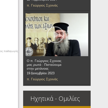
π. Γεώργιος Σχοινάς
στος παιδαγωγός
Ο π. Γεώργιος Σχοινας
μας ρωτά : Πιστεύουμε
στην μετάνοια;
19 Δεκεμβρίου 2023
π. Γεώργιος Σχοινάς
Ηχητικά - Ομιλίες