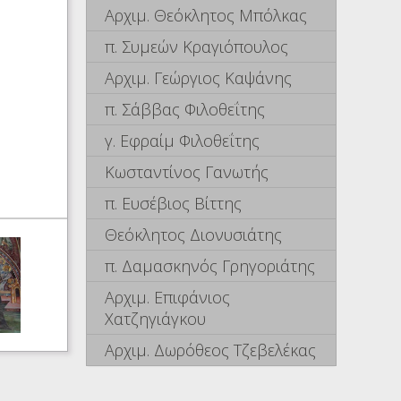
Αρχιμ. Θεόκλητος Μπόλκας
π. Συμεών Κραγιόπουλος
Αρχιμ. Γεώργιος Καψάνης
π. Σάββας Φιλοθεΐτης
γ. Εφραίμ Φιλοθεΐτης
Κωσταντίνος Γανωτής
π. Ευσέβιος Βίττης
Θεόκλητος Διονυσιάτης
π. Δαμασκηνός Γρηγοριάτης
Αρχιμ. Επιφάνιος
Χατζηγιάγκου
Αρχιμ. Δωρόθεος Τζεβελέκας