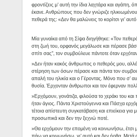
φροντίζεις μ’ αυτή την ίδια λαχτάρα και αγάπη, 
έκανε. Ανθρώπους που δεν γνώριζε ηλικιωμένους,
πεθερά της: «Δεν θα μαλώνεις το κορίτσι γι’ αυτό 
Μία γυναίκα από τη Σίψα διηγήθηκε: «Τον πεθερ
στη ζωή του, ορφανός μεγάλωσε και πέρασε βάσα
σπίτι σας”, τον συμβούλευε πάντοτε όταν ερχόταν
»Δεν ήταν κακός άνθρωπος ο πεθερός μου, αλλά έ
στέρηση των όσων πέρασε και πάντα τον συμβούλε
απαλή του ηλικία και ο Γέροντας. Μόνο που σ’ 
θυσία. Έρχονταν άνθρωποι και τον έφερναν πολλά
»Ερχόμουν, γονάτιζα, φιλούσα το χεράκι του και
ήταν άγιος. Πάντα Χριστούγεννα και Πάσχα ερχόμ
τέτοια απίστευτη συγκατάβαση και επιείκεια για 
προσωπικά και δεν την ξεχνώ ποτέ.
»Θα ερχόμουν την επομένη να κοινωνήσω, έτσι μ
πάω να κοινωνήσω, γι’ αυτό και δεν ήρθα. Μετά 