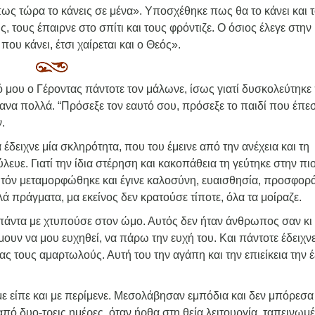
όπως τώρα το κάνεις σε μένα». Υποσχέθηκε πως θα το κάνει και 
 τους έπαιρνε στο σπίτι και τους φρόντιζε. Ο όσιος έλεγε στην
που κάνει, έτσι χαίρεται και ο Θεός».
ό μου ο Γέροντας πάντοτε τον μάλωνε, ίσως γιατί δυσκολεύτηκε
να πολλά. “Πρόσεξε τον εαυτό σου, πρόσεξε το παιδί που έπε
.
δειχνε μία σκληρότητα, που του έμεινε από την ανέχεια και τη
υε. Γιατί την ίδια στέρηση και κακοπάθεια τη γεύτηκε στην πι
αυτόν μεταμορφώθηκε και έγινε καλοσύνη, ευαισθησία, προσφορά
 πράγματα, μα εκείνος δεν κρατούσε τίποτε, όλα τα μοίραζε.
 πάντα με χτυπούσε στον ώμο. Αυτός δεν ήταν άνθρωπος σαν κι 
ουν να μου ευχηθεί, να πάρω την ευχή του. Και πάντοτε έδειχν
μας τους αμαρτωλούς. Αυτή του την αγάπη και την επιείκεια την 
ε είπε και με περίμενε. Μεσολάβησαν εμπόδια και δεν μπόρεσα
από δυο-τρεις ημέρες, όταν ήρθα στη θεία λειτουργία, ταπεινωμ