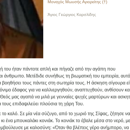
Μοναχός Μωυσής Αγιορείτης (†)
Άγιος Γεώργιος Καρσλίδης
ή του ήταν πάντοτε απλή και πήγαζε από την αγάπη που
ι άνθρωπο. Μετέδιδε συνήθως τη βιωματική του εμπειρία, αυτ
να βοηθήσει τους πάντες στη σωτηρία τους. Η άσκηση σίγουρα εί
 γόνιμο έδαφος για να καλλιεργηθούν, αναπτυχθούν, ανθίσουν κα
Θεός μας αγαπά να μιλά με γενναίες ψυχές μαρτύρων και ασκη
να τους επιδαψιλεύει πλούσια τη χάρη Του.
 το καλό. Σε μία νέα σύζυγο, από το χωριό της Σίψας, ζήτησε να
 κι ένα μπουκαλάκι κονιάκ. Το κονιάκ το έβαλε μέσα στο νερό, με
συμβούλευσε με καλοσύνη: «Όταν θα βλέπεις γέρο ανήμπορο, να