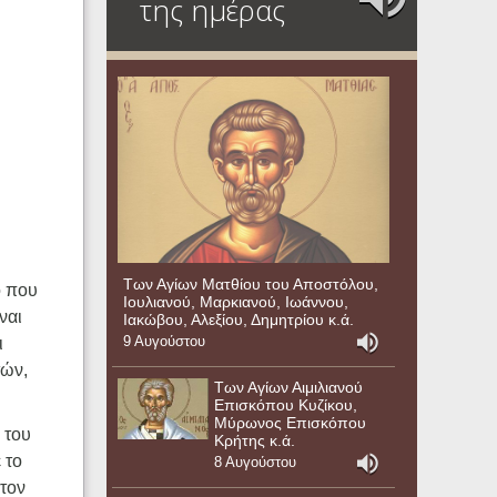
της ημέρας
Των Αγίων Ματθίου του Αποστόλου,
ό που
Ιουλιανού, Μαρκιανού, Ιωάννου,
ναι
Ιακώβου, Αλεξίου, Δημητρίου κ.ά.
9 Αυγούστου
ι
τών,
Των Αγίων Αιμιλιανού
Επισκόπου Κυζίκου,
Μύρωνος Επισκόπου
 του
Κρήτης κ.ά.
 το
8 Αυγούστου
 τον