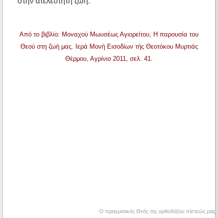
στην ατελεύτητη ζωή.
Από το βιβλίο: Μοναχού Μωυσέως Αγιορείτου, Η παρουσία του
Θεού στη ζωή μας. Ιερά Μονή Εισοδίων τής Θεοτόκου Μυρτιάς
Θέρμου, Αγρίνιο 2011, σελ. 41.
Ο πραγματικός Θεός της ορθοδόξου πίστεώς μας