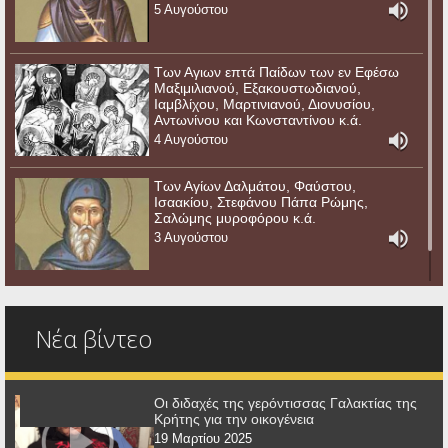
5 Αυγούστου
Των Αγιων επτά Παίδων των εν Εφέσω
Μαξιμιλιανού, Εξακουστωδιανού,
Ιαμβλίχου, Μαρτινιανού, Διονυσίου,
Αντωνίνου και Κωνσταντίνου κ.ά.
4 Αυγούστου
Των Αγίων Δαλμάτου, Φαύστου,
Ισαακίου, Στεφάνου Πάπα Ρώμης,
Σαλώμης μυροφόρου κ.ά.
3 Αυγούστου
Νέα βίντεο
Οι διδαχές της γερόντισσας Γαλακτίας της
Κρήτης για την οικογένεια
19 Μαρτίου 2025