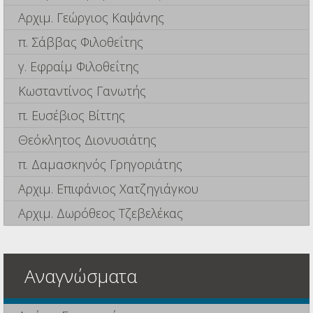
Αρχιμ. Γεώργιος Καψάνης
π. Σάββας Φιλοθεΐτης
γ. Εφραίμ Φιλοθεΐτης
Κωσταντίνος Γανωτής
π. Ευσέβιος Βίττης
Θεόκλητος Διονυσιάτης
π. Δαμασκηνός Γρηγοριάτης
Αρχιμ. Επιφάνιος Χατζηγιάγκου
Αρχιμ. Δωρόθεος Τζεβελέκας
Αναγνώσματα