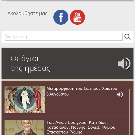
Ακολουθήστε μας
Οι άγιοι
της ημέρας
Μεταμόρφωση του Σωτήρος Χριστού
6 Αυγούστου
Των Αγίων Ευσιγνίου, Καττιδίου,
Καττιδιανού, Νόννης, Σόλεβ, Φαβίου
Επισκόπου Ρώμης