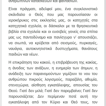
ανθρώπινων κατασκευών και φαντασιών.
Είναι πράγματι, αδελφοί μου, ένα συγκλονιστικό
σκάνδαλο ο Θεός που μας παρουσίασαν οι
ιεροκήρυκες στις εκκλησίες μας, οι κατηχητές στα
κατηχητικά σχολεία, οι δάσκαλοι με τα θρησκευτικά
βιβλία στα σχολεία και οι ευσεβείς γονείς στα σπίτια
μας ως παντοδύναμο και πανίσχυρο ν’ απουσιάζει,
να σιωπά, να κρύβεται από σεισμούς, πυρκαγιές,
ναυάγια, αυτοκινητιστικά δυστυχήματα, θανάτους
παιδιών και νέων.
Η επικράτηση του κακού, η επιβράβευση της κακίας,
η άνοδος των ανάξιων, η ευημερία των άτιμων, η
ανάδειξη των παρανομούντων γεμίζουν το νου του
ανθρώπου πικρούς λογισμούς, παραζάλη, αθυμία,
στενοχώρια, αίσθηση εγκατάλειψης, απουσίας του
Θεού. Γιατί δεν μιλά; Γιατί δεν παρεμβαίνει; Γιατί δεν
παρουσιάζεται; Δεν περίμεναν ποτέ αυτή την
εγκατάλειψη από τον Κύριο και Θεό τους, τον