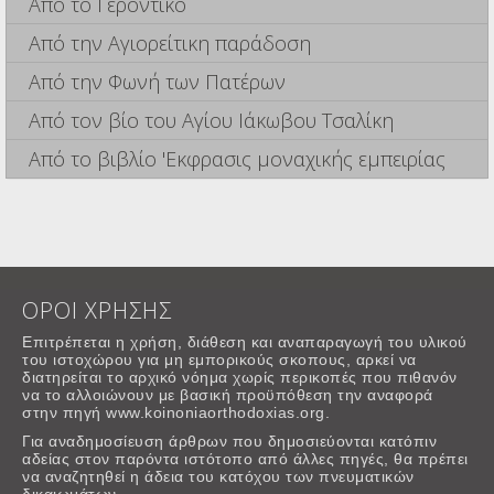
Από το Γεροντικό
Από την Αγιορείτικη παράδοση
Από την Φωνή των Πατέρων
Από τον βίο του Αγίου Ιάκωβου Τσαλίκη
Από το βιβλίο 'Εκφρασις μοναχικής εμπειρίας
ΟΡΟΙ ΧΡΗΣΗΣ
Επιτρέπεται η χρήση, διάθεση και αναπαραγωγή του υλικού
του ιστοχώρου για μη εμπορικούς σκοπους, αρκεί να
διατηρείται το αρχικό νόημα χωρίς περικοπές που πιθανόν
να το αλλοιώνουν με βασική προϋπόθεση την αναφορά
στην πηγή www.koinoniaorthodoxias.org.
Για αναδημοσίευση άρθρων που δημοσιεύονται κατόπιν
αδείας στον παρόντα ιστότοπο από άλλες πηγές, θα πρέπει
να αναζητηθεί η άδεια του κατόχου των πνευματικών