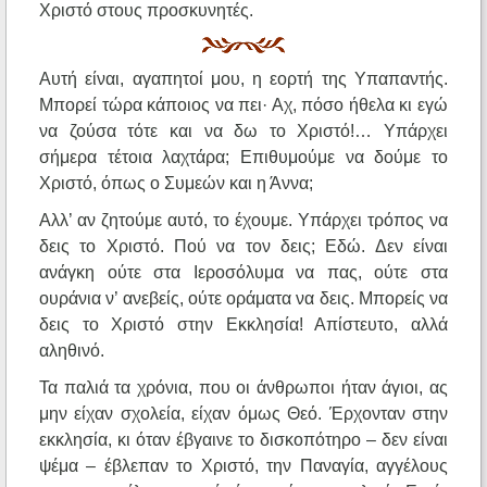
Χριστό στους προσκυνητές.
Αυτή είναι, αγαπητοί μου, η εορτή της Υπαπαντής.
Μπορεί τώρα κάποιος να πει· Αχ, πόσο ήθελα κι εγώ
να ζούσα τότε και να δω το Χριστό!… Υπάρχει
σήμερα τέτοια λαχτάρα; Επιθυμούμε να δούμε το
Χριστό, όπως ο Συμεών και η Άννα;
Αλλ’ αν ζητούμε αυτό, το έχουμε. Υπάρχει τρόπος να
δεις το Χριστό. Πού να τον δεις; Εδώ. Δεν είναι
ανάγκη ούτε στα Ιεροσόλυμα να πας, ούτε στα
ουράνια ν’ ανεβείς, ούτε οράματα να δεις. Μπορείς να
δεις το Χριστό στην Εκκλησία! Απίστευτο, αλλά
αληθινό.
Τα παλιά τα χρόνια, που οι άνθρωποι ήταν άγιοι, ας
μην είχαν σχολεία, είχαν όμως Θεό. Έρχονταν στην
εκκλησία, κι όταν έβγαινε το δισκοπότηρο – δεν είναι
ψέμα – έβλεπαν το Χριστό, την Παναγία, αγγέλους