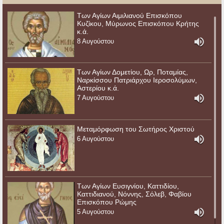
Των Αγίων Αιμιλιανού Επισκόπου
Κυζίκου, Μύρωνος Επισκόπου Κρήτης
κ.ά.
8 Αυγούστου
Των Αγίων Δομετίου, Ωρ, Ποταμίας,
Ναρκίσσου Πατριάρχου Ιεροσολύμων,
Αστερίου κ.ά.
7 Αυγούστου
Μεταμόρφωση του Σωτήρος Χριστού
6 Αυγούστου
Των Αγίων Ευσιγνίου, Καττιδίου,
Καττιδιανού, Νόννης, Σόλεβ, Φαβίου
Επισκόπου Ρώμης
5 Αυγούστου