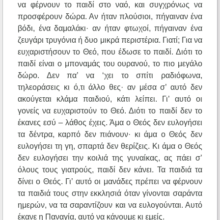
να φέρνουν το παιδί στο ναό, και συγχρόνως να
προσφέρουν δώρα. Αν ήταν πλούσιοι, πήγαιναν ένα
βόδι, ένα δαμαλάκι· αν ήταν φτωχοί, πήγαιναν ένα
ζευγάρι τρυγόνια ή δυο μικρά περιστέρια. Γιατί; Για να
ευχαριστήσουν το Θεό, που έδωσε το παιδί. Διότι το
παιδί είναι ο μποναμάς του ουρανού, το πιο μεγάλο
δώρο. Δεν πα’ να ‘χει το σπίτι ραδιόφωνα,
τηλεοράσεις κι ό,τι άλλο θες· αν μέσα σ’ αυτό δεν
ακούγεται κλάμα παιδιού, κάτι λείπει. Γι’ αυτό οι
γονείς να ευχαριστούν το Θεό. Διότι το παιδί δεν το
έκανες εσύ – λάθος έχεις. Άμα ο Θεός δεν ευλογήσει
τα δέντρα, καρπό δεν πιάνουν· κι άμα ο Θεός δεν
ευλογήσει τη γη, σπαρτά δεν θερίζεις. Κι άμα ο Θεός
δεν ευλογήσει την κοιλιά της γυναίκας, ας πάει σ’
όλους τους γιατρούς, παιδί δεν κάνει. Τα παιδιά τα
δίνει ο Θεός. Γι’ αυτό οι μανάδες πρέπει να φέρνουν
τα παιδιά τους στην εκκλησιά όταν γίνονται σαράντα
ημερών, να τα σαραντίζουν και να ευλογούνται. Αυτό
έκανε η Παναγία, αυτό να κάνουμε κι εμείς.