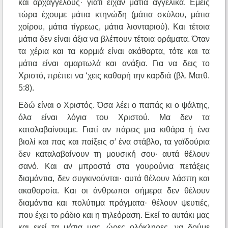
και αρχαγγέλους· γιατί είχαν μάτια αγγελικά. Εμείς
τώρα έχουμε μάτια κτηνώδη (μάτια σκύλου, μάτια
χοίρου, μάτια τίγρεως, μάτια λιονταριού). Και τέτοια
μάτια δεν είναι άξια να βλέπουν τέτοια οράματα. Όταν
τα χέρια και τα κορμιά είναι ακάθαρτα, τότε και τα
μάτια είναι αμαρτωλά και ανάξια. Για να δεις το
Χριστό, πρέπει να ‘χεις καθαρή την καρδιά (βλ. Ματθ.
5:8).
Εδώ είναι ο Χριστός. Όσα λέει ο παπάς κι ο ψάλτης,
όλα είναι λόγια του Χριστού. Μα δεν τα
καταλαβαίνουμε. Γιατί αν πάρεις μια κιθάρα ή ένα
βιολί και πας και παίξεις σ’ ένα στάβλο, τα γαϊδούρια
δεν καταλαβαίνουν τη μουσική σου· αυτά θέλουν
σανό. Και αν μπροστά στα γουρούνια πετάξεις
διαμάντια, δεν συγκινούνται· αυτά θέλουν λάσπη και
ακαθαρσία. Και οι άνθρωποι σήμερα δεν θέλουν
διαμάντια και πολύτιμα πράγματα· θέλουν ψευτιές,
που έχει το ράδιο και η τηλεόραση. Εκεί το αυτάκι μας
και εκεί τα μάτια μας, ώρες ολόκληρες, να δούμε