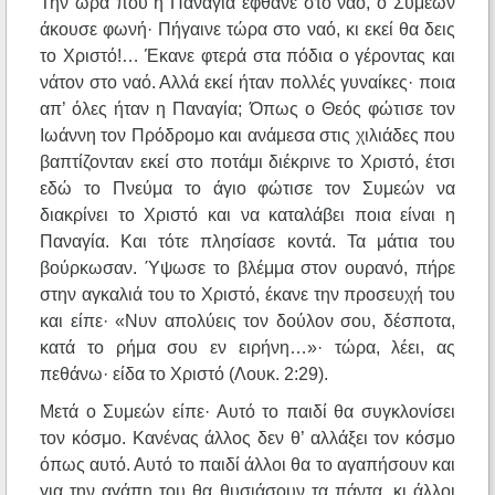
Την ώρα που η Παναγία έφθανε στο ναό, ο Συμεών
άκουσε φωνή· Πήγαινε τώρα στο ναό, κι εκεί θα δεις
το Χριστό!… Έκανε φτερά στα πόδια ο γέροντας και
νάτον στο ναό. Αλλά εκεί ήταν πολλές γυναίκες· ποια
απ’ όλες ήταν η Παναγία; Όπως ο Θεός φώτισε τον
Ιωάννη τον Πρόδρομο και ανάμεσα στις χιλιάδες που
βαπτίζονταν εκεί στο ποτάμι διέκρινε το Χριστό, έτσι
εδώ το Πνεύμα το άγιο φώτισε τον Συμεών να
διακρίνει το Χριστό και να καταλάβει ποια είναι η
Παναγία. Και τότε πλησίασε κοντά. Τα μάτια του
βούρκωσαν. Ύψωσε το βλέμμα στον ουρανό, πήρε
στην αγκαλιά του το Χριστό, έκανε την προσευχή του
και είπε· «Νυν απολύεις τον δούλον σου, δέσποτα,
κατά το ρήμα σου εν ειρήνη…»· τώρα, λέει, ας
πεθάνω· είδα το Χριστό (Λουκ. 2:29).
Μετά ο Συμεών είπε· Αυτό το παιδί θα συγκλονίσει
τον κόσμο. Κανένας άλλος δεν θ’ αλλάξει τον κόσμο
όπως αυτό. Αυτό το παιδί άλλοι θα το αγαπήσουν και
για την αγάπη του θα θυσιάσουν τα πάντα, κι άλλοι