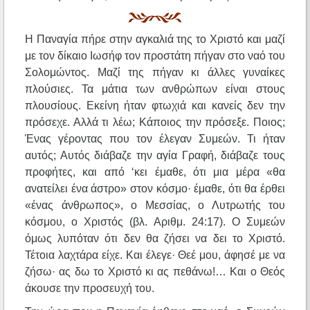
Η Παναγία πήρε στην αγκαλιά της το Χριστό και μαζί
με τον δίκαιο Ιωσήφ τον προστάτη πήγαν στο ναό του
Σολομώντος. Μαζί της πήγαν κι άλλες γυναίκες
πλούσιες. Τα μάτια των ανθρώπων είναι στους
πλουσίους. Εκείνη ήταν φτωχιά και κανείς δεν την
πρόσεχε. Αλλά τι λέω; Κάποιος την πρόσεξε. Ποιος;
Ένας γέροντας που τον έλεγαν Συμεών. Τι ήταν
αυτός; Αυτός διάβαζε την αγία Γραφή, διάβαζε τους
προφήτες, και από ‘κει έμαθε, ότι μια μέρα «θα
ανατείλει ένα άστρο» στον κόσμο· έμαθε, ότι θα έρθει
«ένας άνθρωπος», ο Μεσσίας, ο Λυτρωτής του
κόσμου, ο Χριστός (βλ. Αριθμ. 24:17). Ο Συμεών
όμως λυπόταν ότι δεν θα ζήσει να δει το Χριστό.
Τέτοια λαχτάρα είχε. Και έλεγε· Θεέ μου, άφησέ με να
ζήσω· ας δω το Χριστό κι ας πεθάνω!… Και ο Θεός
άκουσε την προσευχή του.