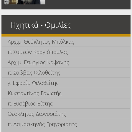
Ηχητικά - Ομιλίες
Αρχιμ. Θεόκλητος Μπόλκας
π. Συμεών Κραγιόπουλος
Αρχιμ. Γεώργιος Καψάνης
π. Σάββας Φιλοθεΐτης
γ. Εφραίμ Φιλοθεΐτης
Κωσταντίνος Γανωτής
π. Ευσέβιος Βίττης
Θεόκλητος Διονυσιάτης
π. Δαμασκηνός Γρηγοριάτης