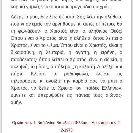
κορμιά γυμνά, ν’ ακούσουμε τραγούδια αισχρά…
Αδέρφια μου, δεν λέω ψέματα. Σας λέω την αλήθεια,
που κι αν εμείς την αρνηθούμε, κι αυτές οι πέτρες θα
τη φωνάξουν· ο Χριστός είναι ο αληθινός Θεός!
Όπου είναι ο Χριστός, είναι η αλήθεια· όπου λείπει ο
Χριστός, είναι το ψέμα. Όπου είναι ο Χριστός, είναι η
δικαιοσύνη, η λευτεριά, η αγάπη, η ειρήνη, ο
παράδεισος· όπου λείπει ο Χριστός, είναι η αδικία, η
σκλαβιά, το μίσος, ο πόλεμος, η κόλαση. Διαλέξτε και
πάρτε. Κλείστε τα ραδιόφωνα, κλείστε τις
τηλεοράσεις, κι ανοίξτε την καρδιά σας να μπει ο
Χριστός, να δείτε το Χριστό· ον, παίδες Ελλήνων,
υμνείτε και υπερυψούτε εις πάντας τους αιώνας·
αμήν.
Ομιλία στον Ι. Ναό Αγίου Βασιλείου Φιλώτα – Αμυνταίου την 2-
2-1975