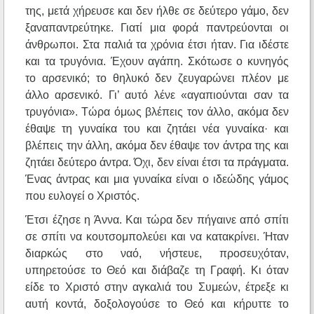
της, μετά χήρευσε και δεν ήλθε σε δεύτερο γάμο, δεν
ξαναπαντρεύτηκε. Γιατί μια φορά παντρεύονται οι
άνθρωποι. Στα παλιά τα χρόνια έτσι ήταν. Για ιδέστε
και τα τρυγόνια. Έχουν αγάπη. Σκότωσε ο κυνηγός
το αρσενικό; το θηλυκό δεν ζευγαρώνει πλέον με
άλλο αρσενικό. Γι’ αυτό λένε «αγαπιούνται σαν τα
τρυγόνια». Τώρα όμως βλέπεις τον άλλο, ακόμα δεν
έθαψε τη γυναίκα του και ζητάει νέα γυναίκα· και
βλέπεις την άλλη, ακόμα δεν έθαψε τον άντρα της και
ζητάει δεύτερο άντρα. Όχι, δεν είναι έτσι τα πράγματα.
Ένας άντρας και μια γυναίκα είναι ο ιδεώδης γάμος
που ευλογεί ο Χριστός.
Έτσι έζησε η Άννα. Και τώρα δεν πήγαινε από σπίτι
σε σπίτι να κουτσομπολεύει και να κατακρίνει. Ήταν
διαρκώς στο ναό, νήστευε, προσευχόταν,
υπηρετούσε το Θεό και διάβαζε τη Γραφή. Κι όταν
είδε το Χριστό στην αγκαλιά του Συμεών, έτρεξε κι
αυτή κοντά, δοξολογούσε το Θεό και κήρυττε το