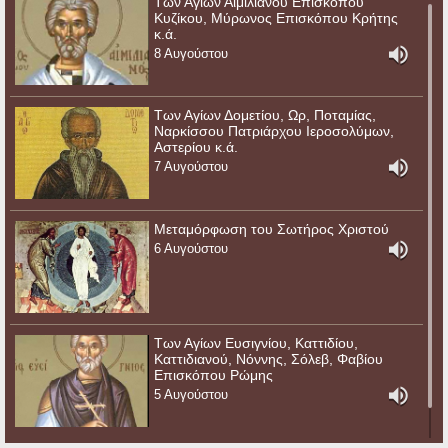
Των Αγίων Αιμιλιανού Επισκόπου
Κυζίκου, Μύρωνος Επισκόπου Κρήτης
κ.ά.
8 Αυγούστου
Των Αγίων Δομετίου, Ωρ, Ποταμίας,
Ναρκίσσου Πατριάρχου Ιεροσολύμων,
Αστερίου κ.ά.
7 Αυγούστου
Μεταμόρφωση του Σωτήρος Χριστού
6 Αυγούστου
Των Αγίων Ευσιγνίου, Καττιδίου,
Καττιδιανού, Νόννης, Σόλεβ, Φαβίου
Επισκόπου Ρώμης
5 Αυγούστου