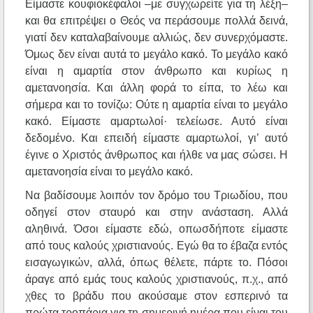
Είμαστε κουφιοκέφαλοι –με συγχωρείτε για τη λέξη–
και θα επιτρέψει ο Θεός να περάσουμε πολλά δεινά,
γιατί δεν καταλαβαίνουμε αλλιώς, δεν συνερχόμαστε.
Όμως δεν είναι αυτά το μεγάλο κακό. Το μεγάλο κακό
είναι η αμαρτία στον άνθρωπο και κυρίως η
αμετανοησία. Και άλλη φορά το είπα, το λέω και
σήμερα και το τονίζω: Ούτε η αμαρτία είναι το μεγάλο
κακό. Είμαστε αμαρτωλοί· τελείωσε. Αυτό είναι
δεδομένο. Και επειδή είμαστε αμαρτωλοί, γι’ αυτό
έγινε ο Χριστός άνθρωπος και ήλθε να μας σώσει. Η
αμετανοησία είναι το μεγάλο κακό.
Να βαδίσουμε λοιπόν τον δρόμο του Τριωδίου, που
οδηγεί στον σταυρό και στην ανάσταση. Αλλά
αληθινά. Όσοι είμαστε εδώ, οπωσδήποτε είμαστε
από τους καλούς χριστιανούς. Εγώ θα το έβαζα εντός
εισαγωγικών, αλλά, όπως θέλετε, πάρτε το. Πόσοι
άραγε από εμάς τους καλούς χριστιανούς, π.χ., από
χθες το βράδυ που ακούσαμε στον εσπερινό τα
πρώτα τροπάρια για τη σημερινή ημέρα που είναι του