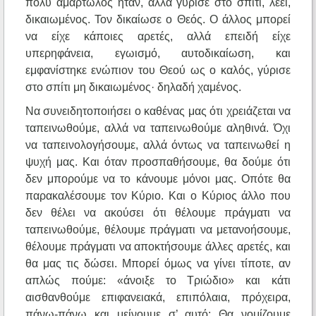
πολύ αμαρτωλός ήταν, αλλά γύρισε στο σπίτι, λέει,
δικαιωμένος. Τον δικαίωσε ο Θεός. Ο άλλος μπορεί
να είχε κάποιες αρετές, αλλά επειδή είχε
υπερηφάνεια, εγωισμό, αυτοδικαίωση, και
εμφανίστηκε ενώπιον του Θεού ως ο καλός, γύρισε
στο σπίτι μη δικαιωμένος· δηλαδή χαμένος.
Να συνειδητοποιήσει ο καθένας μας ότι χρειάζεται να
ταπεινωθούμε, αλλά να ταπεινωθούμε αληθινά. Όχι
να ταπεινολογήσουμε, αλλά όντως να ταπεινωθεί η
ψυχή μας. Και όταν προσπαθήσουμε, θα δούμε ότι
δεν μπορούμε να το κάνουμε μόνοι μας. Οπότε θα
παρακαλέσουμε τον Κύριο. Και ο Κύριος άλλο που
δεν θέλει να ακούσει ότι θέλουμε πράγματι να
ταπεινωθούμε, θέλουμε πράγματι να μετανοήσουμε,
θέλουμε πράγματι να αποκτήσουμε άλλες αρετές, και
θα μας τις δώσει. Μπορεί όμως να γίνει τίποτε, αν
απλώς πούμε: «άνοιξε το Τριώδιο» και κάτι
αισθανθούμε επιφανειακά, επιπόλαια, πρόχειρα,
πάνω-πάνω και μείνουμε σ’ αυτό; Θα νομίζουμε