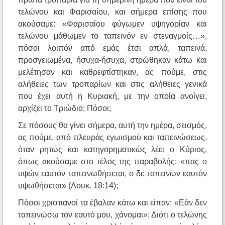
τελώνου και Φαρισαίου, και σήμερα επίσης που
ακούσαμε: «Φαρισαίου φύγωμεν υψηγορίαν και
τελώνου μάθωμεν το ταπεινόν εν στεναγμοίς…»,
πόσοι λοιπόν από εμάς έτσι απλά, ταπεινά,
προσγειωμένα, ήσυχα-ήσυχα, στρώθηκαν κάτω και
μελέτησαν και καθρεφτίστηκαν, ας πούμε, στις
αλήθειες των τροπαρίων και στις αλήθειες γενικά
που έχει αυτή η Κυριακή, με την οποία ανοίγει,
αρχίζει το Τριώδιο; Πόσοι;
Σε πόσους θα γίνει σήμερα, αυτή την ημέρα, σεισμός,
ας πούμε, από πλευράς εγωισμού και ταπεινώσεως,
όταν ρητώς και κατηγορηματικώς λέει ο Κύριος,
όπως ακούσαμε στο τέλος της παραβολής: «πας ο
υψών εαυτόν ταπεινωθήσεται, ο δε ταπεινών εαυτόν
υψωθήσεται» (Λουκ. 18:14);
Πόσοι χριστιανοί τα έβαλαν κάτω και είπαν: «Εάν δεν
ταπεινώσω τον εαυτό μου, χάνομαι»; Διότι ο τελώνης