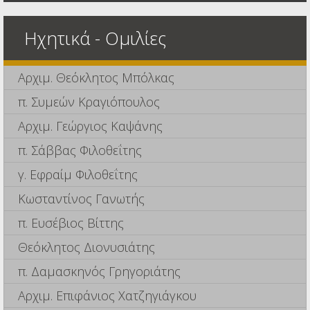
Ηχητικά - Ομιλίες
Αρχιμ. Θεόκλητος Μπόλκας
π. Συμεών Κραγιόπουλος
Αρχιμ. Γεώργιος Καψάνης
π. Σάββας Φιλοθεΐτης
γ. Εφραίμ Φιλοθεΐτης
Κωσταντίνος Γανωτής
π. Ευσέβιος Βίττης
Θεόκλητος Διονυσιάτης
π. Δαμασκηνός Γρηγοριάτης
Αρχιμ. Επιφάνιος Χατζηγιάγκου