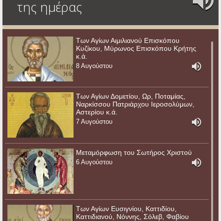
της ημέρας
Των Αγίων Αιμιλιανού Επισκόπου
Κυζίκου, Μύρωνος Επισκόπου Κρήτης
κ.ά.
8 Αυγούστου
Των Αγίων Δομετίου, Ωρ, Ποταμίας,
Ναρκίσσου Πατριάρχου Ιεροσολύμων,
Αστερίου κ.ά.
7 Αυγούστου
Μεταμόρφωση του Σωτήρος Χριστού
6 Αυγούστου
Των Αγίων Ευσιγνίου, Καττιδίου,
Καττιδιανού, Νόννης, Σόλεβ, Φαβίου