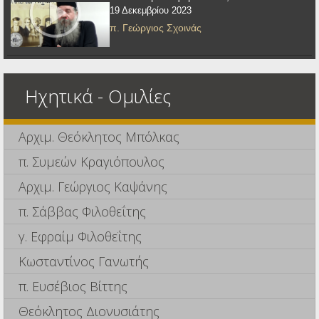
19 Δεκεμβρίου 2023
π. Γεώργιος Σχοινάς
Ηχητικά - Ομιλίες
Αρχιμ. Θεόκλητος Μπόλκας
π. Συμεών Κραγιόπουλος
Αρχιμ. Γεώργιος Καψάνης
π. Σάββας Φιλοθεΐτης
γ. Εφραίμ Φιλοθεΐτης
Κωσταντίνος Γανωτής
π. Ευσέβιος Βίττης
Θεόκλητος Διονυσιάτης