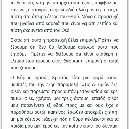
το δεύτερο, να μην υπάρχει ούτε ίχνος αμφιβολίας,
κανένας δισταγμός στην καρδιά αλλά μόνο η πίστη, η
πίστη στο άπειρο έλεος του Θεού. Μόνο η προσευχή
που βγαίνει από καρδιά που είναι γεμάτη ελπίδα και
πίστη ακούγεται από τον Θεό.
Εκτός απ’ αυτό η προσευχή θέλει επιμονή. Πρέπει να
ξέρουμε ότι δεν θα λάβουμε αμέσως αυτό που
ζητούμε. Πρέπει να δείξουμε ότι είναι σταθερή η
ελπίδα που έχουμε στον Θεό και η επιμονή σ’ αυτά
που ζητούμε.
Ο Κύριος Ιησούς Χριστός είπε μια φορά στους
μαθητές του την εξής παραβολή: «Τις εξ υμών έξει
φίλον και πορεύεται προς αυτόν μεσονυκτίου και ερεί
αυτώ· φίλε, χρήσον μοι τρεις άρτους, επειδή φίλος
μου παρεγένετο εξ οδού προς με και ουκ έχω ο
παραθήσω αυτώ· κακείνος έσωθεν αποκριθείς είπη·
μη μοι κόπους πάρεχε· ήδη η θύρα κέκλεισται και τα
παιδία μου μετ’ εμού εις την κοίτην εισίν· ου δύναμαι