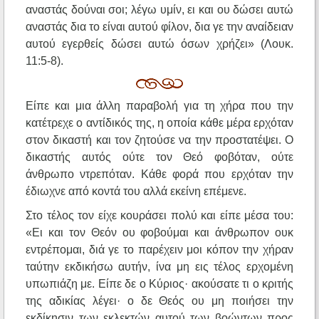
αναστάς δούναι σοι; λέγω υμίν, ει και ου δώσει αυτώ
αναστάς δια το είναι αυτού φίλον, δια γε την αναίδειαν
αυτού εγερθείς δώσει αυτώ όσων χρήζει» (Λουκ.
11:5-8).
Είπε και μια άλλη παραβολή για τη χήρα που την
κατέτρεχε ο αντίδικός της, η οποία κάθε μέρα ερχόταν
στον δικαστή και τον ζητούσε να την προστατέψει. Ο
δικαστής αυτός ούτε τον Θεό φοβόταν, ούτε
άνθρωπο ντρεπόταν. Κάθε φορά που ερχόταν την
έδιωχνε από κοντά του αλλά εκείνη επέμενε.
Στο τέλος τον είχε κουράσει πολύ και είπε μέσα του:
«Ει και τον Θεόν ου φοβούμαι και άνθρωπον ουκ
εντρέπομαι, διά γε το παρέχειν μοι κόπον την χήραν
ταύτην εκδικήσω αυτήν, ίνα μη εις τέλος ερχομένη
υπωπιάζη με. Είπε δε ο Κύριος· ακούσατε τι ο κριτής
της αδικίας λέγει· ο δε Θεός ου μη ποιήσει την
εκδίκησιν των εκλεκτών αυτού των βοώντων προς