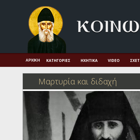
Αρχική
Πνευματική ζωή
Μαρτυρία και διδαχή
Λατρεία και προσευχή
Πατερικό ανθολόγιο
ΚΑΤΗΓΟΡΊΕΣ
ΗΧΗΤΙΚΆ
VIDEO
ΣΧΕΤ
ΑΡΧΙΚΉ
Αγιολόγιο – Εορτολόγιο
Μαρτυρία και διδαχή
Γέροντες
Η πίστη στην εποχή μας
Ορθόδοξη οικογένεια
Ορθόδοξο προσκυνητάριο
Σκέψεις-προβληματισμοί