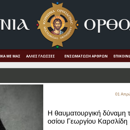
ΙΚΆ ΜΕ ΜΑΣ
ΆΛΛΕΣ ΓΛΏΣΣΕΣ
ΕΝΣΩΜΆΤΩΣΗ ΆΡΘΡΩΝ
ΕΠΙΚΟΙΝ
01 Απρι
Η θαυματουργική δύναμη 
οσίου Γεωργίου Καρσλίδη