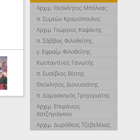
Αρχιμ. Θεόκλητος Μπόλκας
π. Συμεών Κραγιόπουλος
Αρχιμ. Γεώργιος Καψάνης
π. Σάββας Φιλοθεΐτης
γ. Εφραίμ Φιλοθεΐτης
Κωσταντίνος Γανωτής
π. Ευσέβιος Βίττης
Θεόκλητος Διονυσιάτης
π. Δαμασκηνός Γρηγοριάτης
Αρχιμ. Επιφάνιος
Χατζηγιάγκου
Αρχιμ. Δωρόθεος Τζεβελέκας