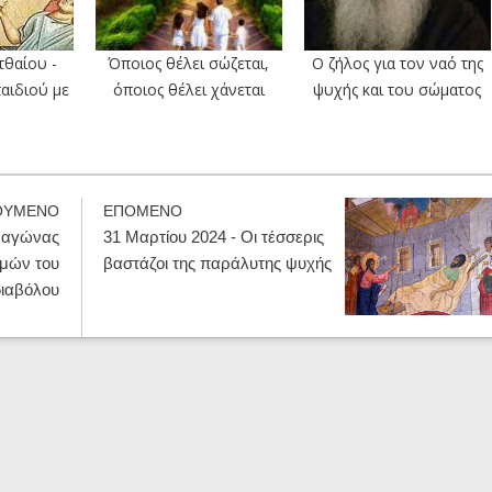
τθαίου -
Όποιος θέλει σώζεται,
Ο ζήλος για τον ναό της
αιδιού με
όποιος θέλει χάνεται
ψυχής και του σώματος
ΟΥΜΕΝΟ
ΕΠΟΜΕΝΟ
Ο αγώνας
31 Μαρτίου 2024 - Οι τέσσερις
σμών του
βαστάζοι της παράλυτης ψυχής
διαβόλου