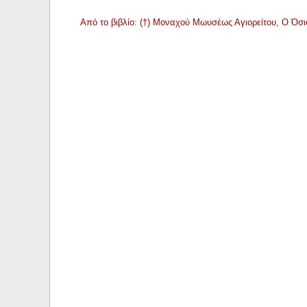
Από το βιβλίο: (†) Μοναχού Μωυσέως Αγιορείτου, Ο Όσι