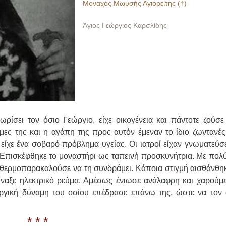
Μοναχός Μωυσής Αγιορείτης (†)
Άγιος Γεώργιος Καρσλίδης
ρίσει τον όσιο Γεώργιο, είχε οικογένεια και πάντοτε ζούσε 
ήμες της και η αγάπη της προς αυτόν έμεναν το ίδιο ζωντανές
 είχε ένα σοβαρό πρόβλημα υγείας. Οι ιατροί είχαν γνωματεύσ
. Επισκέφθηκε το μοναστήρι ως ταπεινή προσκυνήτρια. Με πολ
ν θερμοπαρακαλούσε να τη συνδράμει. Κάποια στιγμή αισθάνθη
ίναξε ηλεκτρικό ρεύμα. Αμέσως ένιωσε ανάλαφρη και χαρούμε
υργική δύναμη του οσίου επέδρασε επάνω της, ώστε να τον
* * *