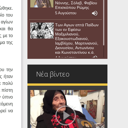
Νόννης, Σόλεβ, Φαβίου
Επισκόπου Ρώμης
ώθηκε.
5 Αυγούστου
ίο του
ν αγίων
Των Αγιων επτά Παίδων
και θα
των εν Εφέσω
Μαξιμιλιανού,
 με το
Εξακουστωδιανού,
μα της
Ιαμβλίχου, Μαρτινιανού,
Διονυσίου, Αντωνίνου
και Κωνσταντίνου κ.ά.
4 Αυγούστου
ου την
Νέα βίντεο
ς ήταν
ε πολύ
ε πίστη
ν ύπνο
επόμενη
ρεί να