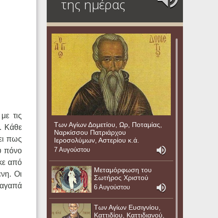
της ημέρας
με τις
Των Αγίων Δομετίου, Ωρ, Ποταμίας,
. Κάθε
Ναρκίσσου Πατριάρχου
ει πως
Ιεροσολύμων, Αστερίου κ.ά.
7 Αυγούστου
ύ πόνο
κε από
Μεταμόρφωση του
νη. Οι
Σωτήρος Χριστού
 αγαπά
6 Αυγούστου
Των Αγίων Ευσιγνίου,
Καττιδίου, Καττιδιανού,