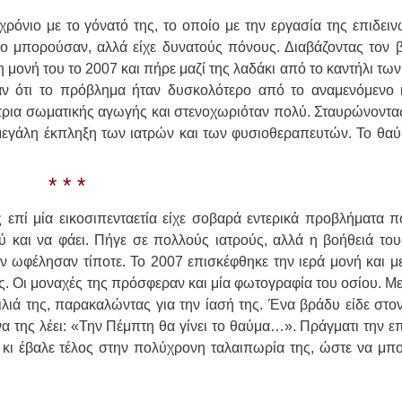
ρόνιο με το γόνατό της, το οποίο με την εργασία της επιδειν
ο μπορούσαν, αλλά είχε δυνατούς πόνους. Διαβάζοντας τον β
μονή του το 2007 και πήρε μαζί της λαδάκι από το καντήλι τω
αν ότι το πρόβλημα ήταν δυσκολότερο από το αναμενόμενο 
ρια σωματικής αγωγής και στενοχωριόταν πολύ. Σταυρώνοντας
ς μεγάλη έκπληξη των ιατρών και των φυσιοθεραπευτών. Το θαύ
* * *
επί μία εικοσιπενταετία είχε σοβαρά εντερικά προβλήματα π
και να φάει. Πήγε σε πολλούς ιατρούς, αλλά η βοήθειά του
ν ωφέλησαν τίποτε. Το 2007 επισκέφθηκε την ιερά μονή και μ
ς. Οι μοναχές της πρόσφεραν και μία φωτογραφία του οσίου. Μ
λιά της, παρακαλώντας για την ίασή της. Ένα βράδυ είδε στο
 να της λέει: «Την Πέμπτη θα γίνει το θαύμα…». Πράγματι την 
κι έβαλε τέλος στην πολύχρονη ταλαιπωρία της, ώστε να μπο