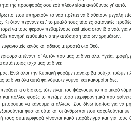
τητα της προσφοράς σου εσύ πλέον είσαι ανεύθυνος γι’ αυτό.
άνθρωποι που υπηρετούν το ναό πρέπει να διαθέτουν μεγάλη πί
. Κι όταν περνάνε απ’ το μυαλό τους τέτοιες σατανικές προθέ
πορεί να τους φέρουν πεθαμένους εκεί μέσα στον ίδιο ναό, για 
κάθε πονηρή επιθυμία για την απόκτηση τέτοιων χρημάτων.
 εμφανιστείς κενός και άδειος μπροστά στο Θεό.
εριφορά απέναντι σ’ Αυτόν που μας τα δίνει όλα. Υγεία, τροφή,
α αυτά ποιος τάχα μας τα δίνει;
ς μας. Ενώ όλοι την Κυριακή φοράμε πανάκριβα ρούχα, τρώμε π
 τα δίνει όλα αυτά φαινόμαστε γυμνοί και κακομοίρηδες.
αι περάσει κι ο δίσκος, τότε είναι που ψάχνουμε το πιο μικρό νόμ
μό και πολλές φορές το πετάμε τόσο περιφρονητικά που φαίνετ
μπορούμε να κάνουμε κι αλλιώς. Σου δίνω ίσα-ίσα για να μη
ξαιρούνται φυσικά ούτε και οι άνθρωποι που ασχολούνται με 
ακή τους συμπεριφορά γίνονται κακό παράδειγμα και για τους 