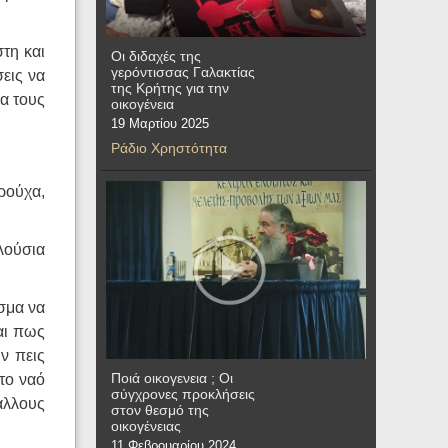
στη και
Οι διδαχές της
γερόντισσας Γαλακτίας
σεις να
της Κρήτης για την
να τους
οικογένεια
19 Μαρτίου 2025
Ράδιο Χρηστότητα
 ρούχα,
λούσια
ισμα να
αι πως
ν πεις
Ποιά οικογενεια ; Οι
το ναό
σύγχρονες προκλήσεις
άλλους
στον θεσμό της
οικογένειας
11 Φεβρουαρίου 2024