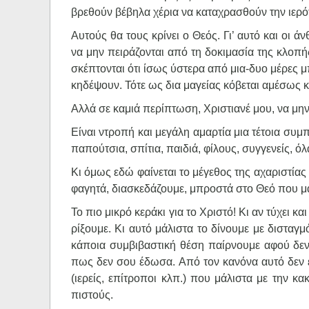
βρεθούν βέβηλα χέρια να καταχρασθούν την ιερό
Αυτούς θα τους κρίνει ο Θεός. Γι’ αυτό και οι 
να μην πειράζονται από τη δοκιμασία της κλοπής
σκέπτονται ότι ίσως ύστερα από μια-δυο μέρες μ
κηδέψουν. Τότε ως δια μαγείας κόβεται αμέσως 
Αλλά σε καμιά περίπτωση, Χριστιανέ μου, να μην
Είναι ντροπή και μεγάλη αμαρτία μια τέτοια συμπ
παπούτσια, σπίτια, παιδιά, φίλους, συγγενείς, όλ
Κι όμως εδώ φαίνεται το μέγεθος της αχαριστία
φαγητά, διασκεδάζουμε, μπροστά στο Θεό που μας
Το πιο μικρό κεράκι για το Χριστό! Κι αν τύχει κ
ρίξουμε. Κι αυτό μάλιστα το δίνουμε με δισταγ
κάποια συμβιβαστική θέση παίρνουμε αφού δεν 
πως δεν σου έδωσα. Από τον κανόνα αυτό δεν ε
(ιερείς, επίτροποι κλπ.) που μάλιστα με την κ
πιστούς.