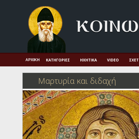
Αρχική
Πνευματική ζωή
Μαρτυρία και διδαχή
Λατρεία και προσευχή
Πατερικό ανθολόγιο
ΚΑΤΗΓΟΡΊΕΣ
ΗΧΗΤΙΚΆ
VIDEO
ΣΧΕΤ
ΑΡΧΙΚΉ
Αγιολόγιο – Εορτολόγιο
Μαρτυρία και διδαχή
Γέροντες
Η πίστη στην εποχή μας
Ορθόδοξη οικογένεια
Ορθόδοξο προσκυνητάριο
Σκέψεις-προβληματισμοί