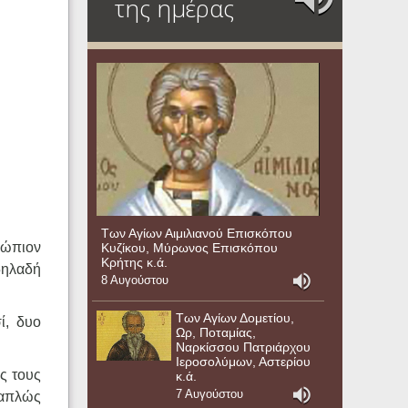
της ημέρας
Των Αγίων Αιμιλιανού Επισκόπου
νώπιον
Κυζίκου, Μύρωνος Επισκόπου
Κρήτης κ.ά.
δηλαδή
8 Αυγούστου
Των Αγίων Δομετίου,
ί, δυο
Ωρ, Ποταμίας,
Ναρκίσσου Πατριάρχου
Ιεροσολύμων, Αστερίου
ές τους
κ.ά.
7 Αυγούστου
 απλώς