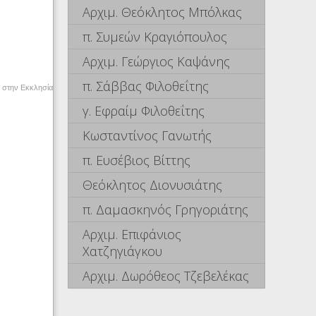
Αρχιμ. Θεόκλητος Μπόλκας
π. Συμεών Κραγιόπουλος
Αρχιμ. Γεώργιος Καψάνης
π. Σάββας Φιλοθεΐτης
ι στην Εκκλησία
γ. Εφραίμ Φιλοθεΐτης
Κωσταντίνος Γανωτής
π. Ευσέβιος Βίττης
Θεόκλητος Διονυσιάτης
π. Δαμασκηνός Γρηγοριάτης
Αρχιμ. Επιφάνιος
Χατζηγιάγκου
Αρχιμ. Δωρόθεος Τζεβελέκας