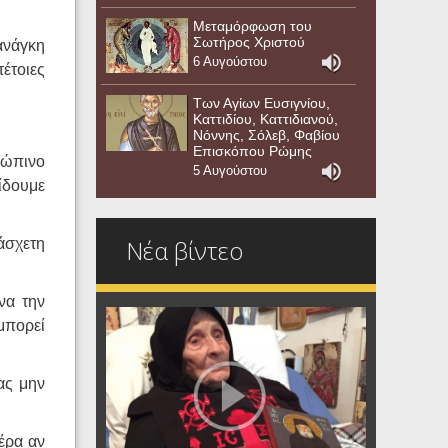
Μεταμόρφωση του
Σωτήρος Χριστού
 ανάγκη
6 Αυγούστου
τέτοιες
Των Αγίων Ευσιγνίου,
Καττιδίου, Καττιδιανού,
Νόννης, Σόλεβ, Φαβίου
Επισκόπου Ρώμης
θρώπινο
5 Αυγούστου
δίδουμε
Νέα βίντεο
άσχετη
να την
μπορεί
ας μην
πέρα αν