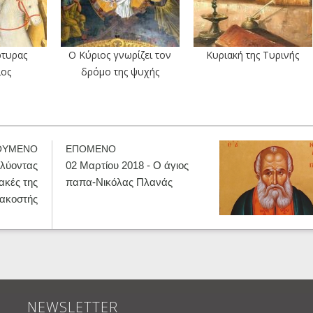
ρτυρας
Ο Κύριος γνωρίζει τον
Κυριακή της Τυρινής
ιος
δρόμο της ψυχής
ΟΥΜΕΝΟ
ΕΠΟΜΕΝΟ
αλύοντας
02 Μαρτίου 2018 - Ο άγιος
ακές της
παπα-Νικόλας Πλανάς
ακοστής
NEWSLETTER