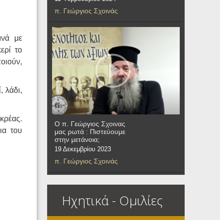
π. Γεώργιος Σχοινάς
μνά με
ερί το
οιούν,
, λάδι,
κρέας.
Ο π. Γεώργιος Σχοινας
ια του
μας ρωτά : Πιστεύουμε
στην μετάνοια;
19 Δεκεμβρίου 2023
π. Γεώργιος Σχοινάς
Ηχητικά - Ομιλίες