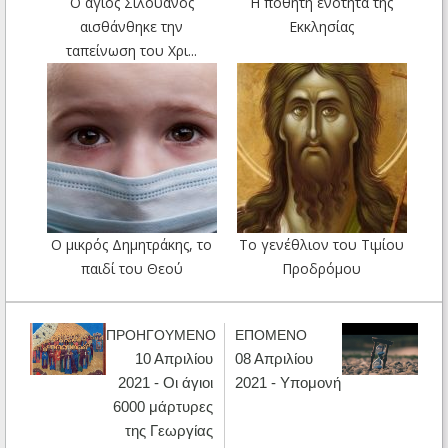
Ο άγιος Σιλουανός
Η ποθητή ενότητα της
αισθάνθηκε την
Εκκλησίας
ταπείνωση του Χρι...
Ο μικρός Δημητράκης, το
Το γενέθλιον του Tιμίου
παιδί του Θεού
Προδρόμου
ΠΡΟΗΓΟΥΜΕΝΟ
ΕΠΟΜΕΝΟ
10 Απριλίου
08 Απριλίου
2021 - Οι άγιοι
2021 - Υπομονή
6000 μάρτυρες
της Γεωργίας