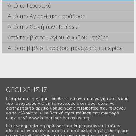
Από το Γεροντικό
Από την Αγιορείτικη παράδοση
Από την Φωνή των Πατέρων
Από τον βίο του Αγίου Ιάκωβου Τσαλίκη
Από το βιβλίο 'Εκφρασις μοναχικής εμπειρίας
ΟΡΟΙ ΧΡΗΣΗΣ
Επιτρέπεται η χρήση, διάθεση και αναπαραγωγή του υλικού
του ιστοχώρου για μη εμπορικούς σκοπους, αρκεί να
διατηρείται το αρχικό νόημα χωρίς περικοπές που πιθανόν
να το αλλοιώνουν με βασική προϋπόθεση την αναφορά
στην πηγή www.koinoniaorthodoxias.org.
Για αναδημοσίευση άρθρων που δημοσιεύονται κατόπιν
αδείας στον παρόντα ιστότοπο από άλλες πηγές, θα πρέπει
να αναζητηθεί η άδεια του κατόχου των πνευματικών