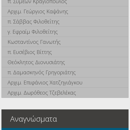
π. Συμεών Κραγιόπουλος
Αρχιμ. Γεώργιος Καψάνης
π. Σάββας Φιλοθεΐτης
γ. Εφραίμ Φιλοθεΐτης
Κωσταντίνος Γανωτής
π. Ευσέβιος Βίττης
Θεόκλητος Διονυσιάτης
π. Δαμασκηνός Γρηγοριάτης
Αρχιμ. Επιφάνιος Χατζηγιάγκου
Αρχιμ. Δωρόθεος Τζεβελέκας
Αναγνώσματα