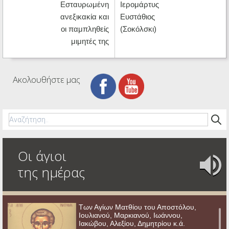
Εσταυρωμένη
Ιερομάρτυς
ανεξικακία και
Ευστάθιος
οι παμπληθείς
(Σοκόλσκι)
μιμητές της
Ακολουθήστε μας
Οι άγιοι
της ημέρας
Των Αγίων Ματθίου του Αποστόλου,
Ιουλιανού, Μαρκιανού, Ιωάννου,
Ιακώβου, Αλεξίου, Δημητρίου κ.ά.