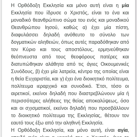
Η Ορθόδοξη Εκκλησία και μόνο αυτή είναι η
μία
Εκκλησία που ίδρυσε ο Χριστός, είναι το ένα και
μοναδικό θεανθρώπινο σώμα του ενός και μοναδικού
Θεανθρώπου Ιησού, καθώς α) έχει μία πίστη,
διαφυλάσσει δηλαδή ανόθευτο το σύνολο των
δογματικών αληθειών, όπως αυτές παραδόθηκαν από
τον Κύριο και τους αποστόλους, ερμηνεύθηκαν
θεόπνευστα από τους θεοφόρους πατέρες και
διατυπώθηκαν αλάθητα από τις άγιες Οικουμενικές
Συνόδους, β) έχει μία λατρεία, κέντρο της οποίας είναι
η θεία Ευχαριστία, και γ) έχει ένα διοικητικό πολίτευμα,
πολίτευμα ιεραρχικό και συνοδικό. Έτσι, τόσο οι
αιρετικοί, εκείνοι δηλαδή που διαστρεβλώνουν μία ή
περισσότερες αλήθειες της θείας αποκαλύψεως, όσο
και οι σχισματικοί, εκείνοι δηλαδή που προσβάλλουν
το διοικητικό πολίτευμα της Εκκλησίας, θέτουν τον
εαυτό τους έξω από την αληθινή Εκκλησία.
Η Ορθόδοξη Εκκλησία, και μόνο αυτή, είναι
αγία
,