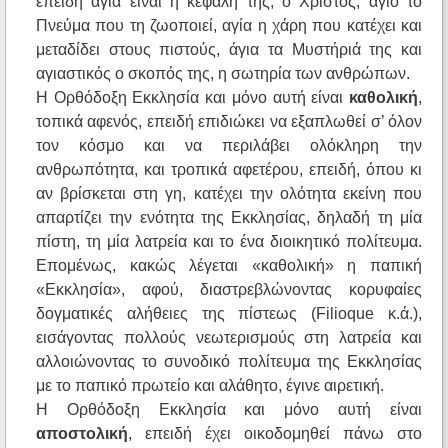
επειδή αγία είναι η κεφαλή της, ο Χριστός, άγιο το
Πνεύμα που τη ζωοποιεί, αγία η χάρη που κατέχει και
μεταδίδει στους πιστούς, άγια τα Μυστήριά της και
αγιαστικός ο σκοπός της, η σωτηρία των ανθρώπων.
Η Ορθόδοξη Εκκλησία και μόνο αυτή είναι
καθολική
,
τοπικά αφενός, επειδή επιδιώκει να εξαπλωθεί σ’ όλον
τον κόσμο και να περιλάβει ολόκληρη την
ανθρωπότητα, και τροπικά αφετέρου, επειδή, όπου κι
αν βρίσκεται στη γη, κατέχει την ολότητα εκείνη που
απαρτίζει την ενότητα της Εκκλησίας, δηλαδή τη μία
πίστη, τη μία λατρεία και το ένα διοικητικό πολίτευμα.
Επομένως, κακώς λέγεται «καθολική» η παπική
«Εκκλησία», αφού, διαστρεβλώνοντας κορυφαίες
δογματικές αλήθειες της πίστεως (Filioque κ.ά.),
εισάγοντας πολλούς νεωτερισμούς στη λατρεία και
αλλοιώνοντας το συνοδικό πολίτευμα της Εκκλησίας
με το παπικό πρωτείο και αλάθητο, έγινε αιρετική.
Η Ορθόδοξη Εκκλησία και μόνο αυτή είναι
αποστολική
, επειδή έχει οικοδομηθεί πάνω στο