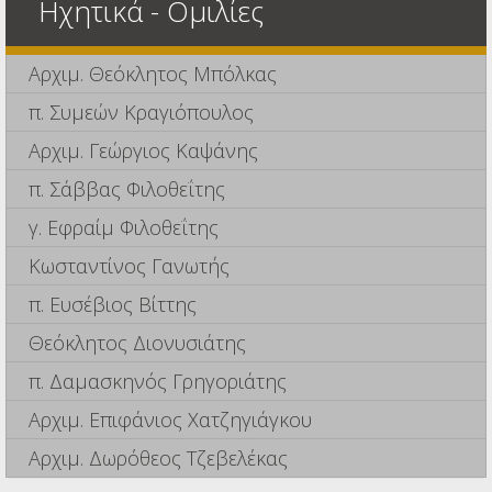
Ηχητικά - Ομιλίες
Αρχιμ. Θεόκλητος Μπόλκας
π. Συμεών Κραγιόπουλος
Αρχιμ. Γεώργιος Καψάνης
π. Σάββας Φιλοθεΐτης
γ. Εφραίμ Φιλοθεΐτης
Κωσταντίνος Γανωτής
π. Ευσέβιος Βίττης
Θεόκλητος Διονυσιάτης
π. Δαμασκηνός Γρηγοριάτης
Αρχιμ. Επιφάνιος Χατζηγιάγκου
Αρχιμ. Δωρόθεος Τζεβελέκας