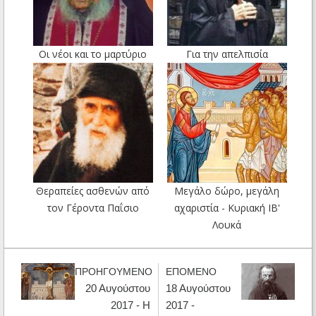
Οι νέοι και το μαρτύριο
Για την απελπισία
Θεραπείες ασθενών από
Μεγάλο δώρο, μεγάλη
τον Γέροντα Παΐσιο
αχαριστία - Κυριακή ΙΒ'
Λουκά
ΠΡΟΗΓΟΥΜΕΝΟ
ΕΠΟΜΕΝΟ
20 Αυγούστου
18 Αυγούστου
2017 - Η
2017 -