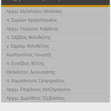
Αρχιμ. Θεόκλητος Μπόλκας
π. Συμεών Κραγιόπουλος
Αρχιμ. Γεώργιος Καψάνης
π. Σάββας Φιλοθεΐτης
γ. Εφραίμ Φιλοθεΐτης
Κωσταντίνος Γανωτής
π. Ευσέβιος Βίττης
Θεόκλητος Διονυσιάτης
π. Δαμασκηνός Γρηγοριάτης
Αρχιμ. Επιφάνιος Χατζηγιάγκου
Αρχιμ. Δωρόθεος Τζεβελέκας