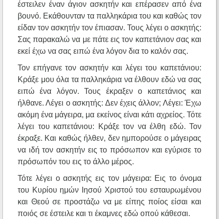
έστειλεν έναν άγιον ασκητήν και επέρασεν από ένα
βουνό. Εκάθουνταν τα παλληκάρια του και καθώς τον
είδαν τον ασκητήν τον έπιασαν. Τους λέγει ο ασκητής:
Σας παρακαλώ να με πάτε εις τον καπετάνιον σας και
εκεί έχω να σας ειπώ ένα λόγον δια το καλόν σας.
Τον επήγανε τον ασκητήν και λέγει του καπετάνιου:
Κράξε μου όλα τα παλληκάρια να έλθουν εδώ να σας
ειπώ ένα λόγον. Τους έκραξεν ο καπετάνιος και
ήλθανε. Λέγει ο ασκητής: Δεν έχεις άλλον; Λέγει: Έχω
ακόμη ένα μάγειρα, μα εκείνος είναι κάτι αχρείος. Τότε
λέγει του καπετάνιου: Κράξε τον να έλθη εδώ. Τον
έκραξε. Και καθώς ήλθεν, δεν ημπορούσε ο μάγειρας
να ιδή τον ασκητήν εις το πρόσωπον και εγύρισε το
πρόσωπόν του εις το άλλο μέρος.
Τότε λέγει ο ασκητής εις τον μάγειρα: Εις το όνομα
του Κυρίου ημών Ιησού Χριστού του εσταυρωμένου
και Θεού σε προστάζω να με είπης ποίος είσαι και
ποιός σε έστειλε και τι έκαμνες εδώ οπού κάθεσαι.