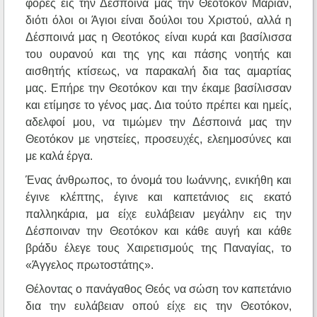
φορές εις την Δέσποινά μας την Θεοτόκον Μαρίαν,
διότι όλοι οι Άγιοι είναι δούλοι του Χριστού, αλλά η
Δέσποινά μας η Θεοτόκος είναι κυρά και βασίλισσα
του ουρανού και της γης και πάσης νοητής και
αισθητής κτίσεως, να παρακαλή δια τας αμαρτίας
μας. Επήρε την Θεοτόκον και την έκαμε βασίλισσαν
και ετίμησε το γένος μας. Δια τούτο πρέπει και ημείς,
αδελφοί μου, να τιμώμεν την Δέσποινά μας την
Θεοτόκον με νηστείες, προσευχές, ελεημοσύνες και
με καλά έργα.
Ένας άνθρωπος, το όνομά του Ιωάννης, ενικήθη και
έγινε κλέπτης, έγινε και καπετάνιος εις εκατό
παλληκάρια, μα είχε ευλάβειαν μεγάλην εις την
Δέσποιναν την Θεοτόκον και κάθε αυγή και κάθε
βράδυ έλεγε τους Χαιρετισμούς της Παναγίας, το
«Άγγελος πρωτοστάτης».
Θέλοντας ο πανάγαθος Θεός να σώση τον καπετάνιο
δια την ευλάβειαν οπού είχε εις την Θεοτόκον,