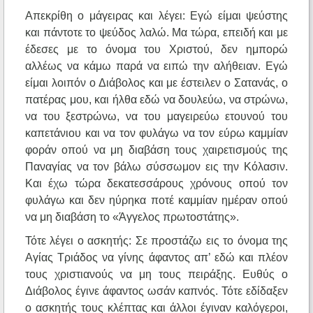
Απεκρίθη ο μάγειρας και λέγει: Εγώ είμαι ψεύστης
και πάντοτε το ψεύδος λαλώ. Μα τώρα, επειδή και με
έδεσες με το όνομα του Χριστού, δεν ημπορώ
αλλέως να κάμω παρά να ειπώ την αλήθειαν. Εγώ
είμαι λοιπόν ο Διάβολος και με έστειλεν ο Σατανάς, ο
πατέρας μου, και ήλθα εδώ να δουλεύω, να στρώνω,
να του ξεστρώνω, να του μαγειρεύω ετουνού του
καπετάνιου και να τον φυλάγω να τον εύρω καμμίαν
φοράν οπού να μη διαβάση τους χαιρετισμούς της
Παναγίας να τον βάλω σύσσωμον εις την Κόλασιν.
Και έχω τώρα δεκατεσσάρους χρόνους οπού τον
φυλάγω και δεν ηύρηκα ποτέ καμμίαν ημέραν οπού
να μη διαβάση το «Άγγελος πρωτοστάτης».
Τότε λέγει ο ασκητής: Σε προστάζω εις το όνομα της
Αγίας Τριάδος να γίνης άφαντος απ’ εδώ και πλέον
τους χριστιανούς να μη τους πειράξης. Ευθύς ο
Διάβολος έγινε άφαντος ωσάν καπνός. Τότε εδίδαξεν
ο ασκητής τους κλέπτας και άλλοι έγιναν καλόγεροι,