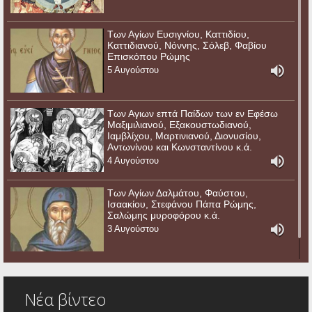
Των Αγίων Ευσιγνίου, Καττιδίου,
Καττιδιανού, Νόννης, Σόλεβ, Φαβίου
Επισκόπου Ρώμης
5 Αυγούστου
Των Αγιων επτά Παίδων των εν Εφέσω
Μαξιμιλιανού, Εξακουστωδιανού,
Ιαμβλίχου, Μαρτινιανού, Διονυσίου,
Αντωνίνου και Κωνσταντίνου κ.ά.
4 Αυγούστου
Των Αγίων Δαλμάτου, Φαύστου,
Ισαακίου, Στεφάνου Πάπα Ρώμης,
Σαλώμης μυροφόρου κ.ά.
3 Αυγούστου
Νέα βίντεο