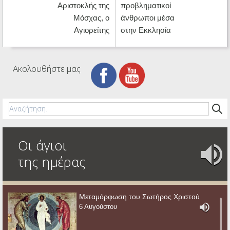
Αριστοκλής της
προβληματικοί
Μόσχας, ο
άνθρωποι μέσα
Αγιορείτης
στην Εκκλησία
Ακολουθήστε μας
Οι άγιοι
της ημέρας
Μεταμόρφωση του Σωτήρος Χριστού
6 Αυγούστου