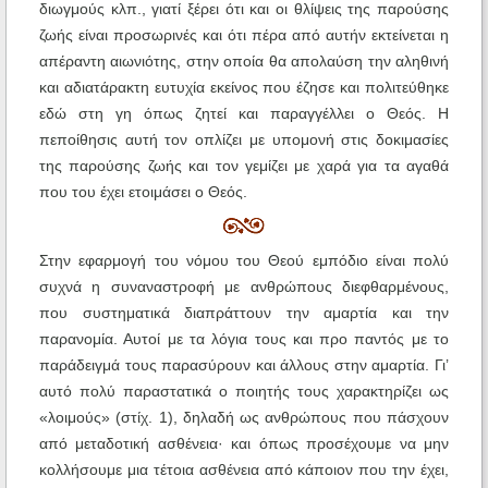
διωγμούς κλπ., γιατί ξέρει ότι και οι θλίψεις της παρούσης
ζωής είναι προσωρινές και ότι πέρα από αυτήν εκτείνεται η
απέραντη αιωνιότης, στην οποία θα απολαύση την αληθινή
και αδιατάρακτη ευτυχία εκείνος που έζησε και πολιτεύθηκε
εδώ στη γη όπως ζητεί και παραγγέλλει ο Θεός. Η
πεποίθησις αυτή τον οπλίζει με υπομονή στις δοκιμασίες
της παρούσης ζωής και τον γεμίζει με χαρά για τα αγαθά
που του έχει ετοιμάσει ο Θεός.
Στην εφαρμογή του νόμου του Θεού εμπόδιο είναι πολύ
συχνά η συναναστροφή με ανθρώπους διεφθαρμένους,
που συστηματικά διαπράττουν την αμαρτία και την
παρανομία. Αυτοί με τα λόγια τους και προ παντός με το
παράδειγμά τους παρασύρουν και άλλους στην αμαρτία. Γι’
αυτό πολύ παραστατικά ο ποιητής τους χαρακτηρίζει ως
«λοιμούς» (στίχ. 1), δηλαδή ως ανθρώπους που πάσχουν
από μεταδοτική ασθένεια· και όπως προσέχουμε να μην
κολλήσουμε μια τέτοια ασθένεια από κάποιον που την έχει,