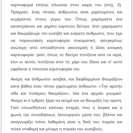
καρποφορεί επίσης πλούσια στον καιρό του (στίχ. 3).
Πράγματι, ένας τέτοιος άνθρωπος είναι χαριτωμένος και
ευχάριστος στους γύρω του. Όπως χαιρόμαστε ένα
καταπράσινο και γεμάτο καρπούς δέντρο, έτσι χαιρόμαστε
και θαυμάζουμε τον ευσεβή και ενάρετο άνθρωπο, που έχει
να παρουσιάση καρποφορία πνευματική, ασυγκρίτως
ανώτερη από οποιαδήποτε οικονομική ή άλλη κοσμική
καρποφορία· γιατί, όπως το δέντρο ποτίζεται από τα νερά,
έτσι κι αυτός ποτίζεται από τη χάρι του Θεού και σ’ αυτό
οφείλεται η πλούσια καρποφορία του.
Ακόμη και άνθρωποι ασεβείς και διεφθαρμένοι θαυμάζουν
κατά βάθος έναν τέτοιο χαριτωμένο άνθρωπο. «Την αρετήν
οίδε και πολέμιος θαυμάζειν», λέει ένα αρχαίο γνωμικό.
Ακόμη κι ο εχθρός ξέρει να εκτιμά και να θαυμάζη την αρετή.
Γιατί οπωσδήποτε κάποιες στιγμές που η λογική και η
φωνή της συνειδήσεως λειτουργούν μέσα του, βλέπει και
αναγνωρίζει πόσο λαθεμένη είναι η δική του πορεία και
πόσο σταθερή και μόνιμη η πορεία του ευσεβούς.