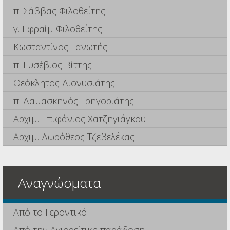
π. Σάββας Φιλοθεΐτης
γ. Εφραίμ Φιλοθεΐτης
Κωσταντίνος Γανωτής
π. Ευσέβιος Βίττης
Θεόκλητος Διονυσιάτης
π. Δαμασκηνός Γρηγοριάτης
Αρχιμ. Επιφάνιος Χατζηγιάγκου
Αρχιμ. Δωρόθεος Τζεβελέκας
Αναγνώσματα
Από το Γεροντικό