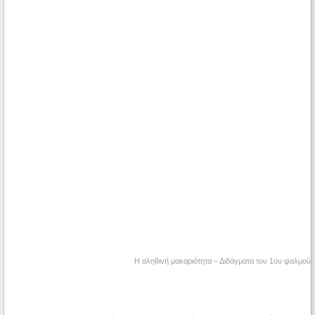
Η αληθινή μακαριότητα – Διδάγματα του 1ου ψαλμού