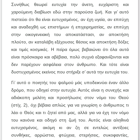
Συνήθως θεωρεί ευτυχία την άνετη, ευχάριστη και
χαρούμενη διαβίωσι εδώ στην παρούσα ζωή. Και γι’ αυτό
πιστεύει ότι θα είναι ευτυχισμένος, αν έχη υγεία, αν επιτύχη
και αναδειχθή ως επιστήμων ή επιχειρηματίας, αν επιτύχη
στην οικογενειακή του αποκατάστασι, αν αποκτήση
πλούτο, αν καταλάβη εξέχουσες θέσεις και αποκτήση δόξες
και τιμές κοσμικές. Η πείρα όμως βεβαιώνει ότι όλα αυτά
είναι πρόσκαιρα και αβέβαια, πολύ συχνά εξαφανίζονται και
δεν παρέχουν ασφάλεια στον άνθρωπο. Και τότε είναι
δυστυχισμένος εκείνος που στήριξε σ’ αυτά την ευτυχία του.
Γι’ αυτό ο ποιητής του ψαλμού μάς υποδεικνύει έναν άλλο
δρόμο, που οδηγεί στην ευτυχία. Αυτός είναι η συνεχής και
αδιάκοπη μελέτη και προσήλωσις στον νόμο του Θεού
(στίχ. 2), όχι βέβαια απλώς για να γνωρίση ο άνθρωπος τι
λέει ο Θεός και τι ζητεί από μας, αλλά για να έχη τον νόμο
του κανόνα και οδηγό στη ζωή του. Αυτός είναι αληθινά
ευτυχισμένος, ακόμη κι αν ζη σε εντελώς αντίξοες
συνθήκες, αρρώστια, φτώχεια, στερήσεις, συκοφαντίες,