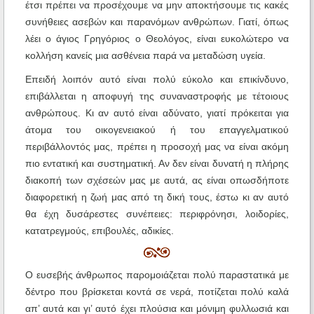
έτσι πρέπει να προσέχουμε να μην αποκτήσουμε τις κακές
συνήθειες ασεβών και παρανόμων ανθρώπων. Γιατί, όπως
λέει ο άγιος Γρηγόριος ο Θεολόγος, είναι ευκολώτερο να
κολλήση κανείς μια ασθένεια παρά να μεταδώση υγεία.
Επειδή λοιπόν αυτό είναι πολύ εύκολο και επικίνδυνο,
επιβάλλεται η αποφυγή της συναναστροφής με τέτοιους
ανθρώπους. Κι αν αυτό είναι αδύνατο, γιατί πρόκειται για
άτομα του οικογενειακού ή του επαγγελματικού
περιβάλλοντός μας, πρέπει η προσοχή μας να είναι ακόμη
πιο εντατική και συστηματική. Αν δεν είναι δυνατή η πλήρης
διακοπή των σχέσεών μας με αυτά, ας είναι οπωσδήποτε
διαφορετική η ζωή μας από τη δική τους, έστω κι αν αυτό
θα έχη δυσάρεστες συνέπειες: περιφρόνησι, λοιδορίες,
κατατρεγμούς, επιβουλές, αδικίες.
Ο ευσεβής άνθρωπος παρομοιάζεται πολύ παραστατικά με
δέντρο που βρίσκεται κοντά σε νερά, ποτίζεται πολύ καλά
απ’ αυτά και γι’ αυτό έχει πλούσια και μόνιμη φυλλωσιά και