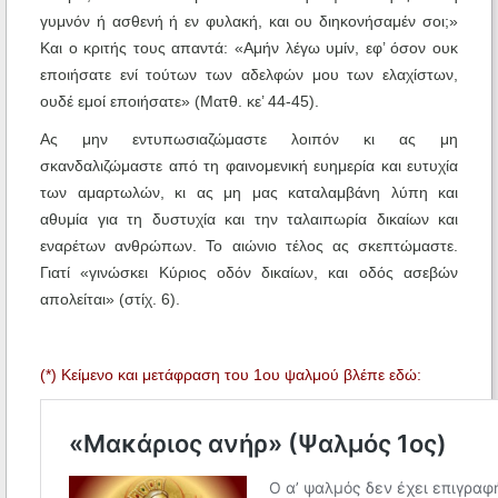
γυμνόν ή ασθενή ή εν φυλακή, και ου διηκονήσαμέν σοι;»
Και ο κριτής τους απαντά: «Αμήν λέγω υμίν, εφ’ όσον ουκ
εποιήσατε ενί τούτων των αδελφών μου των ελαχίστων,
ουδέ εμοί εποιήσατε» (Ματθ. κε’ 44-45).
Ας μην εντυπωσιαζώμαστε λοιπόν κι ας μη
σκανδαλιζώμαστε από τη φαινομενική ευημερία και ευτυχία
των αμαρτωλών, κι ας μη μας καταλαμβάνη λύπη και
αθυμία για τη δυστυχία και την ταλαιπωρία δικαίων και
εναρέτων ανθρώπων. Το αιώνιο τέλος ας σκεπτώμαστε.
Γιατί «γινώσκει Κύριος οδόν δικαίων, και οδός ασεβών
απολείται» (στίχ. 6).
(*) Κείμενο και μετάφραση του 1ου ψαλμού βλέπε εδώ: