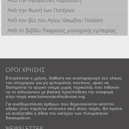
Από την Αγιορείτικη παράδοση
Από την Φωνή των Πατέρων
Από τον βίο του Αγίου Ιάκωβου Τσαλίκη
Από το βιβλίο 'Εκφρασις μοναχικής εμπειρίας
ΟΡΟΙ ΧΡΗΣΗΣ
Επιτρέπεται η χρήση, διάθεση και αναπαραγωγή του υλικού
του ιστοχώρου για μη εμπορικούς σκοπους, αρκεί να
διατηρείται το αρχικό νόημα χωρίς περικοπές που πιθανόν
να το αλλοιώνουν με βασική προϋπόθεση την αναφορά
στην πηγή www.koinoniaorthodoxias.org.
Για αναδημοσίευση άρθρων που δημοσιεύονται κατόπιν
αδείας στον παρόντα ιστότοπο από άλλες πηγές, θα πρέπει
να αναζητηθεί η άδεια του κατόχου των πνευματικών
δικαιωμάτων.
NEWSLETTER