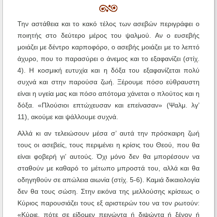
Την αστάθεια και το κακό τέλος των ασεβών περιγράφει ο
ποιητής στο δεύτερο μέρος του ψαλμού. Αν ο ευσεβής
μοιάζει με δέντρο καρποφόρο, ο ασεβής μοιάζει με το λεπτό
άχυρο, που το παρασύρει ο άνεμος και το εξαφανίζει (στίχ.
4). Η κοσμική ευτυχία και η δόξα του εξαφανίζεται πολύ
συχνά και στην παρούσα ζωή. Ξέρουμε πόσο εύθραυστη
είναι η υγεία μας και πόσο απότομα χάνεται ο πλούτος και η
δόξα. «Πλούσιοι επτώχευσαν και επείνασαν» (Ψαλμ. λγ’
11), ακούμε και ψάλλουμε συχνά.
Αλλά κι αν τελειώσουν μέσα σ’ αυτά την πρόσκαιρη ζωή
τους οι ασεβείς, τους περιμένει η κρίσις του Θεού, που θα
είναι φοβερή γι’ αυτούς. Όχι μόνο δεν θα μπορέσουν να
σταθούν με καθαρό το μέτωπο μπροστά του, αλλά και θα
οδηγηθούν σε απώλεια αιωνία (στίχ. 5-6). Καμιά δικαιολογία
δεν θα τους σώση. Στην εικόνα της μελλούσης κρίσεως ο
Κύριος παρουσιάζει τους εξ αριστερών του να τον ρωτούν:
«Κύριε, πότε σε είδομεν πεινώντα ή διψώντα ή ξένον ή