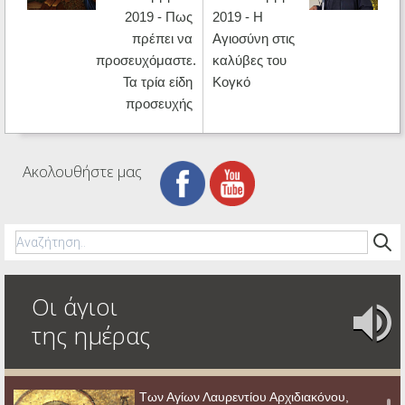
2019 - Πως
2019 - Η
πρέπει να
Αγιοσύνη στις
προσευχόμαστε.
καλύβες του
Τα τρία είδη
Κογκό
προσευχής
Ακολουθήστε μας
Οι άγιοι
της ημέρας
Των Αγίων Λαυρεντίου Αρχιδιακόνου,