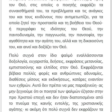
τον Θεό, στις οποίες ο ποιητής εκφράζει τα
συναισθήματά του, τα προβλήματα και τις ανάγκες
του και τους κινδύνους που αντιμετωπίζει, για τα
οποία ζητεί την προστασία και τη βοήθεια του Θεού·
ή περιγράφει τις ιδιότητες του Θεού, την
παντοδυναμία, την παγγνωσία, την πανσοφία, την
αγαθότητα και την αγάπη του, αλλά και τη δικαιοσύνη
του, και αινεί και δοξάζει τον Θεό.
Πολύ συχνά στον ίδιο ψαλμό εναλλάσσονται
δοξολογία, ευχαριστία, δεήσεις, εκφράσεις μετανοίας,
εμπιστοσύνης και ελπίδος στον Θεό. Εκφράζονται
βέβαια πολλές φορές και ανθρώπινες αδυναμίες,
διαθέσεις μίσους και εκδικήσεως, κατάρες εναντίον
των εχθρών. Αυτό δεν πρέπει να μας παραξενεύη· ας
μην ξεχνούμε ότι οι ποιηταί των ψαλμών έζησαν στην
προ Χριστού εποχή και δεν ήταν διαποτισμένοι από
το πνεύμα της καινής εντολής, της χριστιανικής
αγάπης· κι ακόμη ότι πολύ συχνά δεν εκφράζουν τα