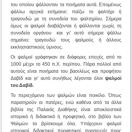
του οποίου ψάλλονταν τα ποιήματα αυτά. Επομένως
ψάλλω αρχικά εσήμαινε: παίζω το ψαλτήρι ή
τραγουδώ με τη συνοδεία του ψαλτηρίου. Σήμερα
όμως οι ψαλμοί διαβάζονται ή ψάλλονται χωρίς τη
συνοδεία οργάνου· και γι’ αυτό σήμερα ψάλλω
σημαίνει: τραγουδώ τους ψαλμούς ή άλλους
εκκλησιαστικούς ύμνους.
Οι ψαλμοί γράφτηκαν σε διάφορες εποχές από το
1000 μέχρι το 450 π.Χ. περίπου. Πάρα πολλοί από
αυτούς είναι ποιήματα του βασιλέως και προφήτου
Δαβίδ και γι’ αυτό συνήθως λέγονται όλοι
ψαλμοί
του Δαβίδ.
Το περιεχόμενο των ψαλμών είναι ποικίλο. Όπως
παρατηρούν οι πατέρες, ενώ καθένα από τα άλλα
βιβλία της Παλαιάς Διαθήκης είναι αποκλειστικά
ιστορικό ή διδακτικό ή προφητικό, στο βιβλίο των
Ψαλμών τα βρίσκουμε όλα. Υπάρχουν ψαλμοί
ιστορικοί, διδακτικοί, προφητικοί· προσευχές προς