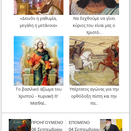
«Δεινόν η ραθυμία,
Να δεχθούμε να γίνει
μεγάλη η μετάνοια»
κύριος του είναι μας ο
Χριστό...
Το βασιλικό αξίωμα του
Υπέρτατος αγώνας για την
Χριστού - Κυριακή Θ'
ορθόδοξη πίστη και την
Ματθαί...
πα...
ΠΡΟΗΓΟΥΜΕΝΟ
ΕΠΟΜΕΝΟ
06 Σεπτεμβρίου
04 Σεπτεμβρίου