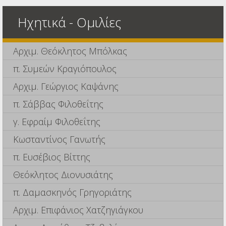
Ηχητικά - Ομιλίες
Αρχιμ. Θεόκλητος Μπόλκας
π. Συμεών Κραγιόπουλος
Αρχιμ. Γεώργιος Καψάνης
π. Σάββας Φιλοθεΐτης
γ. Εφραίμ Φιλοθεΐτης
Κωσταντίνος Γανωτής
π. Ευσέβιος Βίττης
Θεόκλητος Διονυσιάτης
π. Δαμασκηνός Γρηγοριάτης
Αρχιμ. Επιφάνιος Χατζηγιάγκου