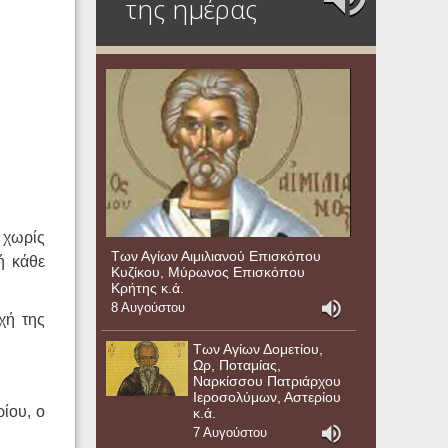
της ημέρας
 χωρίς
Των Αγίων Αιμιλιανού Επισκόπου
ή κάθε
Κυζίκου, Μύρωνος Επισκόπου
Κρήτης κ.ά.
8 Αυγούστου
χή της
Των Αγίων Δομετίου,
Ωρ, Ποταμίας,
Ναρκίσσου Πατριάρχου
Ιεροσολύμων, Αστερίου
ίου, ο
κ.ά.
7 Αυγούστου