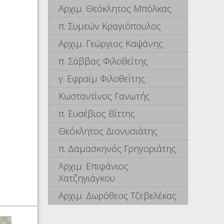
Αρχιμ. Θεόκλητος Μπόλκας
π. Συμεών Κραγιόπουλος
Αρχιμ. Γεώργιος Καψάνης
π. Σάββας Φιλοθεΐτης
γ. Εφραίμ Φιλοθεΐτης
Κωσταντίνος Γανωτής
π. Ευσέβιος Βίττης
Θεόκλητος Διονυσιάτης
π. Δαμασκηνός Γρηγοριάτης
Αρχιμ. Επιφάνιος
Χατζηγιάγκου
Αρχιμ. Δωρόθεος Τζεβελέκας