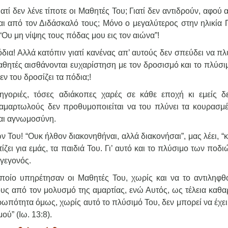
ιατί δεν λένε τίποτε οι Μαθητές Του; Γιατί δεν αντιδρούν, αφού 
ται από τον Διδάσκαλό τους; Μόνο ο μεγαλύτερος στην ηλικία 
 “Ου μη νίψης τους πόδας μου εις τον αιώνα”!
δια! Αλλά κατόπιν γιατί κανένας απ’ αυτούς δεν σπεύδει να πλ
Μαθητές αισθάνονται ευχαρίστηση με τον δροσισμό και το πλύσ
ν του δροσίζει τα πόδια;!
ηγοριές, τόσες αδιάκοπες χαρές σε κάθε εποχή κι εμείς δ
 αμαρτωλούς δεν προθυμοποιείται να του πλύνει τα κουρασμέ
και αγνωμοσύνη.
Του! “Ουκ ήλθον διακονηθήναι, αλλά διακονήσαι”, μας λέει, “
ίζει για εμάς, τα παιδιά Του. Γι’ αυτό και το πλύσιμο των ποδ
γεγονός.
ποίο υπηρέτησαν οι Μαθητές Του, χωρίς και να το αντιληφθ
υς από τον μολυσμό της αμαρτίας, ενώ Αυτός, ως τέλεια καθα
ρωπότητα όμως, χωρίς αυτό το πλύσιμό Του, δεν μπορεί να έχε
ού” (Ιω. 13:8).