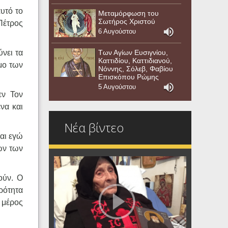
αυτό το
Μεταμόρφωση του
Σωτήρος Χριστού
Πέτρος
6 Αυγούστου
ύνει τα
Των Αγίων Ευσιγνίου,
Καττιδίου, Καττιδιανού,
ιμο των
Νόννης, Σόλεβ, Φαβίου
Επισκόπου Ρώμης
5 Αυγούστου
εν Τον
να και
Νέα βίντεο
και εγώ
ιών των
ούν. Ο
ρότητα
ι μέρος