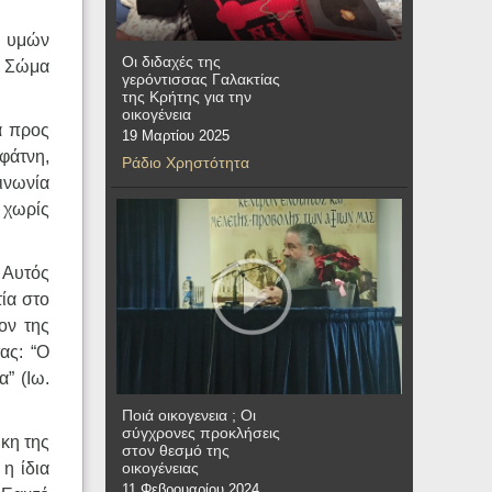
ρ υμών
Οι διδαχές της
ο Σώμα
γερόντισσας Γαλακτίας
της Κρήτης για την
οικογένεια
α προς
19 Μαρτίου 2025
φάτνη,
Ράδιο Χρηστότητα
ινωνία
 χωρίς
 Αυτός
τία στο
ον της
ας: “Ο
” (Ιω.
Ποιά οικογενεια ; Οι
σύγχρονες προκλήσεις
ήκη της
στον θεσμό της
οικογένειας
 η ίδια
11 Φεβρουαρίου 2024