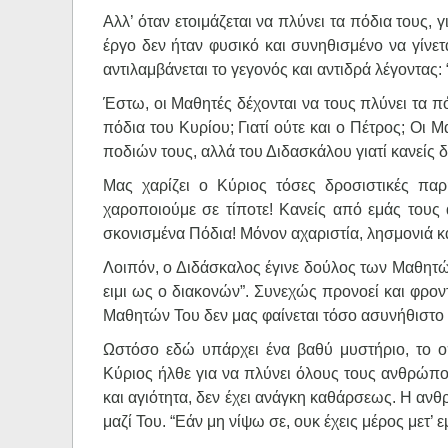
Αλλ’ όταν ετοιμάζεται να πλύνει τα πόδια τους, γ
έργο δεν ήταν φυσικό και συνηθισμένο να γίνε
αντιλαμβάνεται το γεγονός και αντιδρά λέγοντας:
Έστω, οι Μαθητές δέχονται να τους πλύνει τα πό
πόδια του Κυρίου; Γιατί ούτε και ο Πέτρος; Οι 
ποδιών τους, αλλά του Διδασκάλου γιατί κανείς δε
Μας χαρίζει ο Κύριος τόσες δροσιστικές παρ
χαροποιούμε σε τίποτε! Κανείς από εμάς τους
σκονισμένα Πόδια! Μόνον αχαριστία, λησμονιά 
Λοιπόν, ο Διδάσκαλος έγινε δούλος των Μαθητών 
ειμι ως ο διακονών”. Συνεχώς προνοεί και φροντ
Μαθητών Του δεν μας φαίνεται τόσο ασυνήθιστο 
Ωστόσο εδώ υπάρχει ένα βαθύ μυστήριο, το ο
Κύριος ήλθε για να πλύνει όλους τους ανθρώπο
και αγιότητα, δεν έχει ανάγκη καθάρσεως. Η ανθ
μαζί Του. “Εάν μη νίψω σε, ουκ έχεις μέρος μετ’ εμ