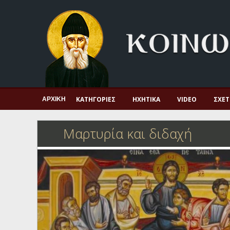
Αρχική
Πνευματική ζωή
Μαρτυρία και διδαχή
Λατρεία και προσευχή
Πατερικό ανθολόγιο
ΚΑΤΗΓΟΡΊΕΣ
ΗΧΗΤΙΚΆ
VIDEO
ΣΧΕΤ
ΑΡΧΙΚΉ
Αγιολόγιο – Εορτολόγιο
Μαρτυρία και διδαχή
Γέροντες
Η πίστη στην εποχή μας
Ορθόδοξη οικογένεια
Ορθόδοξο προσκυνητάριο
Σκέψεις-προβληματισμοί