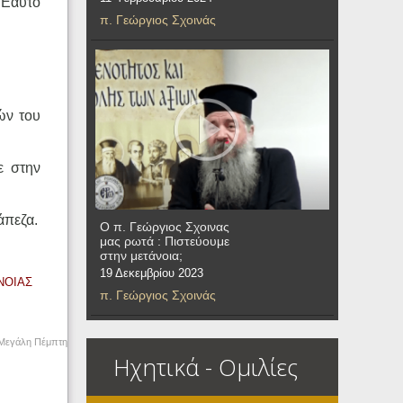
 Εαυτό
π. Γεώργιος Σχοινάς
.
ών του
ε στην
άπεζα.
Ο π. Γεώργιος Σχοινας
μας ρωτά : Πιστεύουμε
στην μετάνοια;
19 Δεκεμβρίου 2023
ΑΝΟΙΑΣ
π. Γεώργιος Σχοινάς
 Μεγάλη Πέμπτη
Ηχητικά - Ομιλίες