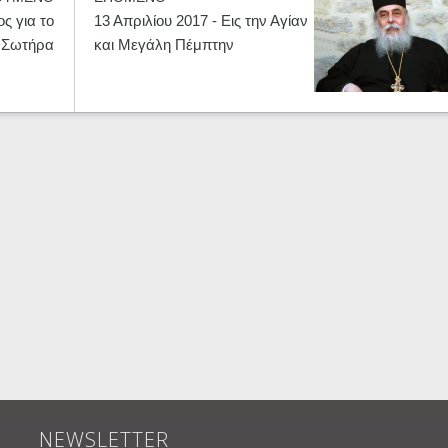
ος για το
13 Απριλίου 2017 - Εις την Αγίαν
 Σωτήρα
και Μεγάλη Πέμπτην
NEWSLETTER