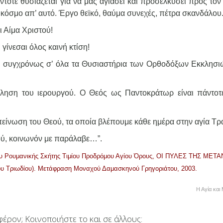
τοτε θυσιάζεται για να μας αγιάσει και προσελκύσει προς τον
 κόσμο απ’ αυτό. Έργο θεϊκό, θαύμα συνεχές, πέτρα σκανδάλου
ι Αίμα Χριστού!
 γίνεσαι όλος καινή κτίση!
αι συγχρόνως σ’ όλα τα Θυσιαστήρια των Ορθοδόξων Εκκλησι
ίκληση του ιερουργού. Ο Θεός ως Παντοκράτωρ είναι πάντοτ
είνωση του Θεού, τα οποία βλέπουμε κάθε ημέρα στην αγία Τρ
ού, κοινωνόν με παράλαβε…”.
αίου Ρουμανικής Σκήτης Τιμίου Προδρόμου Αγίου Όρους, ΟΙ ΠΥΛΕΣ ΤΗΣ ΜΕΤ
 του Τριωδίου). Μετάφραση Μοναχού Δαμασκηνού Γρηγοριάτου, 2003.
Η Αγία και
έρον; Κοινοποιήστε το και σε άλλους: