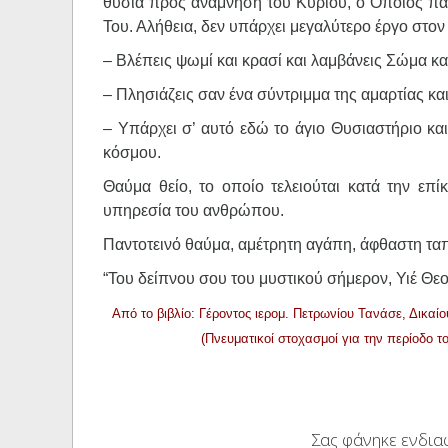
θυσία προς ανάμνηση του Κυρίου, ο Οποίος πάν
Του. Αλήθεια, δεν υπάρχει μεγαλύτερο έργο στον
– Βλέπεις ψωμί και κρασί και λαμβάνεις Σώμα κα
– Πλησιάζεις σαν ένα σύντριμμα της αμαρτίας και
– Υπάρχει σ’ αυτό εδώ το άγιο Θυσιαστήριο κ
κόσμου.
Θαύμα θείο, το οποίο τελειούται κατά την επ
υπηρεσία του ανθρώπου.
Παντοτεινό θαύμα, αμέτρητη αγάπη, άφθαστη ταπ
“Του δείπνου σου του μυστικού σήμερον, Υιέ Θε
Από το βιβλίο: Γέροντος ιερομ. Πετρωνίου Τανάσε, Δικ
(Πνευματικοί στοχασμοί για την περίοδο
Σας φάνηκε ενδιαφ