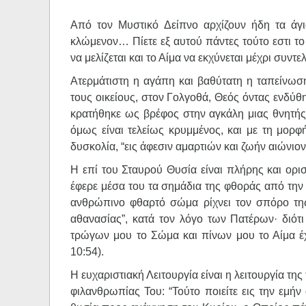
Από τον Μυστικό Δείπνο αρχίζουν ήδη τα άγι
κλώμενον… Πίετε εξ αυτού πάντες τούτο εστι τ
να μελίζεται και το Αίμα να εκχύνεται μέχρι συντε
Ατερμάτιστη η αγάπη και βαθύτατη η ταπείνωση
τους οικείους, στον Γολγοθά, Θεός όντας ενδύ
κρατήθηκε ως βρέφος στην αγκάλη μιας θνητής
όμως είναι τελείως κρυμμένος, και με τη μορφ
δυσκολία, “εις άφεσιν αμαρτιών και ζωήν αιώνιον
Η επί του Σταυρού Θυσία είναι πλήρης και ορι
έφερε μέσα του τα σημάδια της φθοράς από την α
ανθρώπινο φθαρτό σώμα ρίχνει τον σπόρο τη
αθανασίας”, κατά τον λόγο των Πατέρων· διότι
τρώγων μου το Σώμα και πίνων μου το Αίμα έχ
10:54).
Η ευχαριστιακή Λειτουργία είναι η λειτουργία τη
φιλανθρωπίας Του: “Τούτο ποιείτε εις την εμήν 