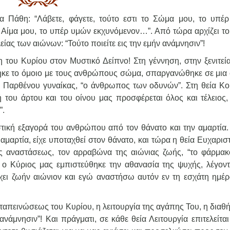
α Πάθη: “Λάβετε, φάγετε, τούτο εστι το Σώμα μου, το υπέ
ο Αίμα μου, το υπέρ υμών εκχυνόμενον…”. Από τώρα αρχίζει τ
λείας των αιώνων: “Τούτο ποιείτε εις την εμήν ανάμνησιν”!
 του Κυρίου στον Μυστικό Δείπνο! Στη γέννηση, στην ξενιτεί
θηκε το όμοιο με τους ανθρώπους σώμα, σπαργανώθηκε σε μια 
 Παρθένου γυναίκας, “ο άνθρωπος των οδυνών”. Στη θεία Κο
ή του άρτου και του οίνου μας προσφέρεται όλος και τέλειος,
”.
στική εξαγορά του ανθρώπου από τον θάνατο και την αμαρτία.
μαρτία, είχε υποταχθεί στον θάνατο, και τώρα η θεία Ευχαρισ
ς αναστάσεως, τον αρραβώνα της αιώνιας ζωής, “το φάρμακ
 ο Κύριος μας εμπιστεύθηκε την αθανασία της ψυχής, λέγοντ
ει ζωήν αιώνιον και εγώ αναστήσω αυτόν εν τη εσχάτη ημέρα
ς ταπεινώσεως του Κυρίου, η λειτουργία της αγάπης Του, η διαθ
ανάμνησιν”! Και πράγματι, σε κάθε θεία Λειτουργία επιτελείται