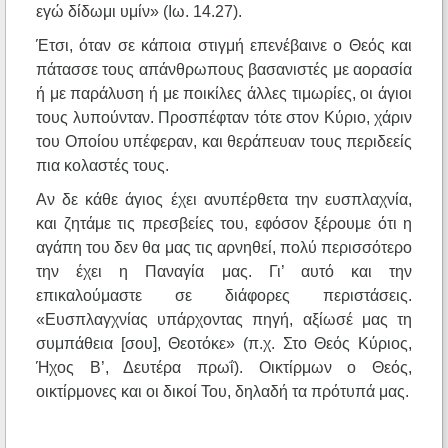
εγώ δίδωμι υμίν» (Ιω. 14.27).
Έτσι, όταν σε κάποια στιγμή επενέβαινε ο Θεός και
πάτασσε τους απάνθρωπους βασανιστές με αορασία
ή με παράλυση ή με ποικίλες άλλες τιμωρίες, οι άγιοι
τους λυπούνταν. Προσπέφταν τότε στον Κύριο, χάριν
του Οποίου υπέφεραν, και θεράπευαν τους περιδεείς
πια κολαστές τους.
Αν δε κάθε άγιος έχει ανυπέρθετα την ευσπλαχνία,
και ζητάμε τις πρεσβείες του, εφόσον ξέρουμε ότι η
αγάπη του δεν θα μας τις αρνηθεί, πολύ περισσότερο
την έχει η Παναγία μας. Γι’ αυτό και την
επικαλούμαστε σε διάφορες περιστάσεις.
«Ευσπλαγχνίας υπάρχοντας πηγή, αξίωσέ μας τη
συμπάθεια [σου], Θεοτόκε» (π.χ. Στο Θεός Κύριος,
Ήχος Β’, Δευτέρα πρωΐ). Οικτίρμων ο Θεός,
οικτίρμονες και οι δικοί Του, δηλαδή τα πρότυπά μας.