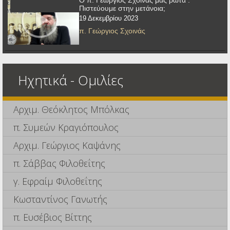
Πιστεύουμε στην μετάνοια;
19 Δεκεμβρίου 2023
π. Γεώργιος Σχοινάς
Ηχητικά - Ομιλίες
Αρχιμ. Θεόκλητος Μπόλκας
π. Συμεών Κραγιόπουλος
Αρχιμ. Γεώργιος Καψάνης
π. Σάββας Φιλοθεΐτης
γ. Εφραίμ Φιλοθεΐτης
Κωσταντίνος Γανωτής
π. Ευσέβιος Βίττης