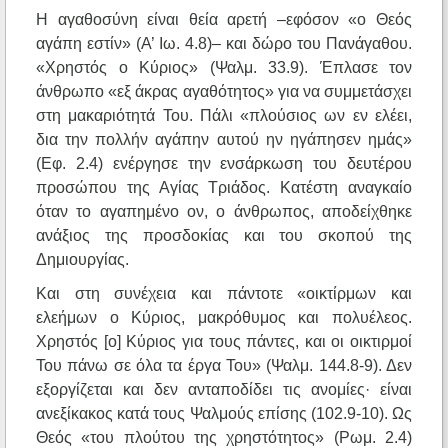
Η αγαθοσύνη είναι θεία αρετή –εφόσον «ο Θεός
αγάπη εστίν» (Α’ Ιω. 4.8)– και δώρο του Πανάγαθου.
«Χρηστός ο Κύριος» (Ψαλμ. 33.9). Έπλασε τον
άνθρωπο «εξ άκρας αγαθότητος» για να συμμετάσχει
στη μακαριότητά Του. Πάλι «πλούσιος ων εν ελέει,
δια την πολλήν αγάπην αυτού ην ηγάπησεν ημάς»
(Εφ. 2.4) ενέργησε την ενσάρκωση του δευτέρου
προσώπου της Αγίας Τριάδος. Κατέστη αναγκαίο
όταν το αγαπημένο ον, ο άνθρωπος, αποδείχθηκε
ανάξιος της προσδοκίας και του σκοπού της
Δημιουργίας.
Και στη συνέχεια και πάντοτε «οικτίρμων και
ελεήμων ο Κύριος, μακρόθυμος και πολυέλεος.
Χρηστός [ο] Κύριος για τους πάντες, και οι οικτιρμοί
Του πάνω σε όλα τα έργα Του» (Ψαλμ. 144.8-9). Δεν
εξοργίζεται και δεν ανταποδίδει τις ανομίες· είναι
ανεξίκακος κατά τους Ψαλμούς επίσης (102.9-10). Ως
Θεός «του πλούτου της χρηστότητος» (Ρωμ. 2.4)