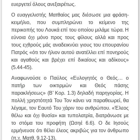
ευεργετεί όλους ανεξαιρέτως.
Ο ευαγγελιστής Ματθαίος μας διέσωσε μια φράση-
κειμήλιο, που συμπληρώνει το κείμενο της
περικοπής του Λουκά επί του οποίου μιλάμε τώρα. Η
εύνοια όχι μόνο προς τους φίλους αλλά και προς
τους εχθρούς μάς αναδεικνύει γιους του επουρανίου
Πατρός «ότι τον ήλιον αυτού ανατέλλει επί πονηρούς
και αγαθούς και βρέχει επί δικαίους και αδίκους»
(5.44-45).
Αναφωνούσε ο Παύλος «Ευλογητός ο Θεός… ο
πατήρ των οικτιρμών και Θεός πάσης
παρακλήσεως» (Β’ Κορ. 1.3) δηλαδή παρηγορίας. Η
πολλή χρηστότητά Του Τον κάνει να παραθεωρεί, θα
λέγαμε, τον Εαυτό Του χάριν του ανθρώπου. «Έλεος
θέλω και όχι θυσία» και τυπολατρία, διατράνωσε με
το στόμα του προφήτη (Ωσηέ 6.6). Ο δε Ιησούς
ερμήνευσε ότι θέλει έλεος ακριβώς για τον άνθρωπο
(π.χ. Ματθ. 9.12-13).