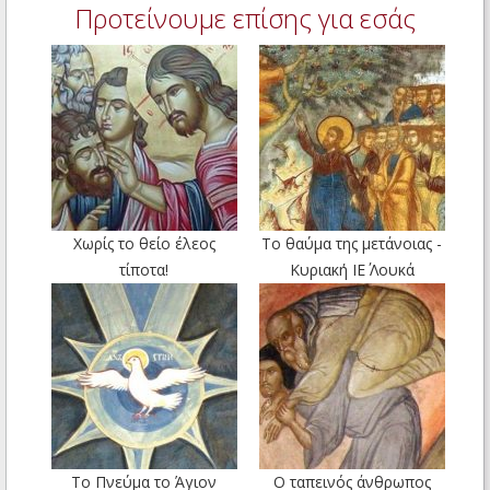
Προτείνουμε επίσης για εσάς
Χωρίς το θείο έλεος
Το θαύμα της μετάνοιας -
τίποτα!
Κυριακή ΙΕ΄ Λουκά
Το Πνεύμα το Άγιον
Ο ταπεινός άνθρωπος