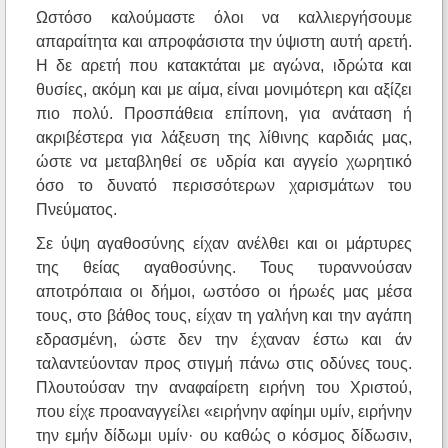
Ωστόσο καλούμαστε όλοι να καλλιεργήσουμε
απαραίτητα και απροφάσιστα την ύψιστη αυτή αρετή.
Η δε αρετή που κατακτάται με αγώνα, ιδρώτα και
θυσίες, ακόμη και με αίμα, είναι μονιμότερη και αξίζει
πιο πολύ. Προσπάθεια επίπονη, για ανάταση ή
ακριβέστερα για λάξευση της λίθινης καρδιάς μας,
ώστε να μεταβληθεί σε υδρία και αγγείο χωρητικό
όσο το δυνατό περισσότερων χαρισμάτων του
Πνεύματος.
Σε ύψη αγαθοσύνης είχαν ανέλθει και οι μάρτυρες
της θείας αγαθοσύνης. Τους τυραννούσαν
αποτρόπαια οι δήμοι, ωστόσο οι ήρωές μας μέσα
τους, στο βάθος τους, είχαν τη γαλήνη και την αγάπη
εδρασμένη, ώστε δεν την έχαναν έστω και άν
ταλαντεύονταν προς στιγμή πάνω στις οδύνες τους.
Πλουτούσαν την αναφαίρετη ειρήνη του Χριστού,
που είχε προαναγγείλει «ειρήνην αφίημι υμίν, ειρήνην
την εμήν δίδωμι υμίν· ου καθώς ο κόσμος δίδωσιν,