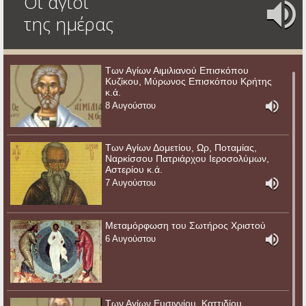
Οι άγιοι
της ημέρας
Των Αγίων Αιμιλιανού Επισκόπου
Κυζίκου, Μύρωνος Επισκόπου Κρήτης
κ.ά.
8 Αυγούστου
Των Αγίων Δομετίου, Ωρ, Ποταμίας,
Ναρκίσσου Πατριάρχου Ιεροσολύμων,
Αστερίου κ.ά.
7 Αυγούστου
Μεταμόρφωση του Σωτήρος Χριστού
6 Αυγούστου
Των Αγίων Ευσιγνίου, Καττιδίου,