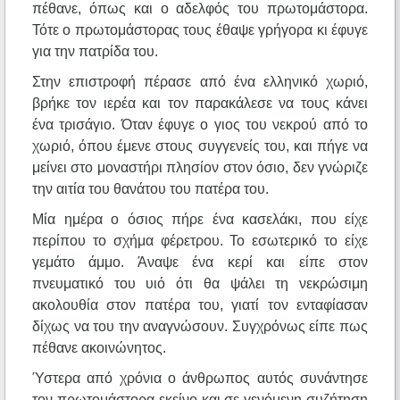
πέθανε, όπως και ο αδελφός του πρωτομάστορα.
Τότε ο πρωτομάστορας τους έθαψε γρήγορα κι έφυγε
για την πατρίδα του.
Στην επιστροφή πέρασε από ένα ελληνικό χωριό,
βρήκε τον ιερέα και τον παρακάλεσε να τους κάνει
ένα τρισάγιο. Όταν έφυγε ο γιος του νεκρού από το
χωριό, όπου έμενε στους συγγενείς του, και πήγε να
μείνει στο μοναστήρι πλησίον στον όσιο, δεν γνώριζε
την αιτία του θανάτου του πατέρα του.
Μία ημέρα ο όσιος πήρε ένα κασελάκι, που είχε
περίπου το σχήμα φέρετρου. Το εσωτερικό το είχε
γεμάτο άμμο. Άναψε ένα κερί και είπε στον
πνευματικό του υιό ότι θα ψάλει τη νεκρώσιμη
ακολουθία στον πατέρα του, γιατί τον ενταφίασαν
δίχως να του την αναγνώσουν. Συγχρόνως είπε πως
πέθανε ακοινώνητος.
Ύστερα από χρόνια ο άνθρωπος αυτός συνάντησε
τον πρωτομάστορα εκείνο και σε γενόμενη συζήτηση