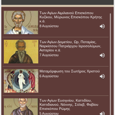
Των Αγίων Αιμιλιανού Επισκόπου
Κυζίκου, Μύρωνος Επισκόπου Κρήτης
κ.ά.
8 Αυγούστου
Των Αγίων Δομετίου, Ωρ, Ποταμίας,
Ναρκίσσου Πατριάρχου Ιεροσολύμων,
Αστερίου κ.ά.
7 Αυγούστου
Μεταμόρφωση του Σωτήρος Χριστού
6 Αυγούστου
Των Αγίων Ευσιγνίου, Καττιδίου,
Καττιδιανού, Νόννης, Σόλεβ, Φαβίου
Επισκόπου Ρώμης
5 Αυγούστου