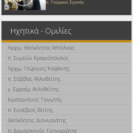
π. Γεώργιος Σχοινάς
Ηχητικά - Ομιλίες
Αρχιμ. Θεόκλητος Μπόλκας
π. Συμεών Κραγιόπουλος
Αρχιμ. Γεώργιος Καψάνης
π. Σάββας Φιλοθεΐτης
γ. Εφραίμ Φιλοθεΐτης
Κωσταντίνος Γανωτής
π. Ευσέβιος Βίττης
Θεόκλητος Διονυσιάτης
π. Δαμασκηνός Γρηγοριάτης