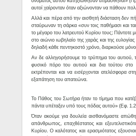
ονόματος αυτού κατηξιώθησαν ατιμασθήναι» (Πρ.
αυτοί χαίρονταν όταν αξιώνονταν να πάθουν π
Αλλά και πέρα από την αισθητή διάσταση δεν πή
σταύρωναν τη σάρκα «συν τοις παθήμασι και ται
το μέγαρο του λατρευτού Κυρίου τους; Πάντοτε 
στο αιώνιο ιωβηλαίο της χαράς και της ευλογίας
δηλαδή κάθε πεντηκοστό χρόνο, διαρκούσε μόνο έ
Αν δε αλληγορήσουμε το τρύπημα του αυτιού, τα
φυσικό πόρο του αυτιού και δια τούτου στο
εκτρέπονται και να εισέρχονται ατελέσφορα σ
εξαπάτηση του απατεώνα.
Το Πάθος του Σωτήρα ήταν το τίμημα που κατέβ
πάντα υπέταξεν υπό τους πόδας αυτού» (Εφ. 1.2
Όταν ακούμε για δουλεία αισθανόμαστε απώθησ
απάνθρωπος, επαχθέστατος και εξευτελιστικότ
Κυρίου. Ο καλότατος και ερασμιότατος εξουσιασ