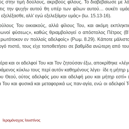
ύς στην τιμή δούλους, ακριβούς φίλους. Το διαβεβαίωσε με λό
α τις την ψυχήν αυτού θη υπέρ των φίλων αυτού… ουκέτι υμά
ξελέξασθε, αλλ’ εγώ εξελεξάμην υμάς» (Ιω. 15.13-16).
ύλους Του οικιακούς, αλλά φίλους Του, και ακόμη εκπληκτι
ινωνοί φύσεως», καθώς θριαμβολογεί ο απόστολος Πέτρος (Β’
ν πρωτότοκον εν πολλοίς αδελφοίς» (Ρωμ. 8.29). Κάποτε μάλιστ
ργό πιστό, τους είχε τοποθετήσει σε βαθμίδα ανώτερη από του
τέρα και οι αδελφοί Του και Τον ζητούσαν έξω, αποκρίθηκε «λέγ
εψάμενος κύκλω τους περί αυτόν καθημένους λέγει· ίδε η μήτηρ 
ου Θεού, ούτος αδελφός μου και αδελφή μου και μήτηρ εστί» 
Του και φυσικά και μεταφορικά ως παν-αγία, ενώ οι αδελφοί Τ
Ιερομόναχος Ιουστίνος