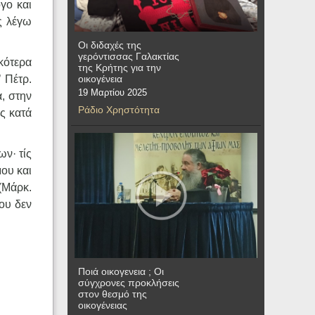
γο και
ς λέγω
Οι διδαχές της
γερόντισσας Γαλακτίας
κότερα
της Κρήτης για την
οικογένεια
 Πέτρ.
19 Μαρτίου 2025
α, στην
Ράδιο Χρηστότητα
ς κατά
ων· τίς
μου και
(Μάρκ.
ου δεν
Ποιά οικογενεια ; Οι
σύγχρονες προκλήσεις
στον θεσμό της
οικογένειας