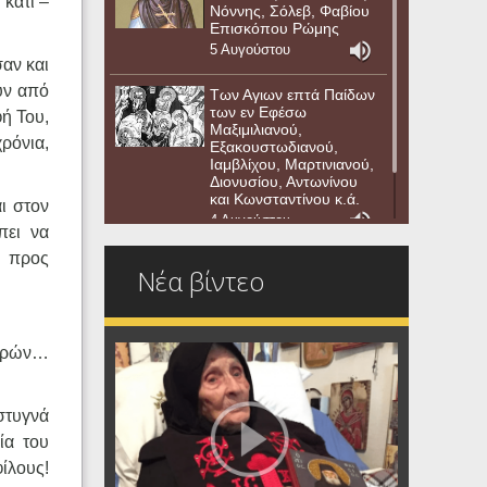
κάτι –
Νόννης, Σόλεβ, Φαβίου
Επισκόπου Ρώμης
5 Αυγούστου
αν και
υν από
Των Αγιων επτά Παίδων
των εν Εφέσω
ή Του,
Μαξιμιλιανού,
χρόνια,
Εξακουστωδιανού,
Ιαμβλίχου, Μαρτινιανού,
Διονυσίου, Αντωνίνου
και Κωνσταντίνου κ.ά.
ι στον
4 Αυγούστου
πει να
ή προς
Νέα βίντεο
εκρών…
στυγνά
ία του
ίλους!