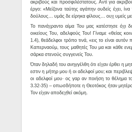
ακριβούς και προσφιλέστατους. Αντί για ακριβο
έργο: «Μείζονα ταύτης αγάπην ουδείς έχει, ίν
δούλους… υμάς δε είρηκα φίλους… ουχ υμείς με ε
Το πανάχραντο αίμα Του μας κατέστησε όχι δο
οικείους Του, αδελφούς Του! Γίναμε «θείας κο
1.4), θεάδελφοι τρόπο τινά, «εις το είναι αυτό
Καπερναούμ, τους μαθητές Του μα και κάθε ενε
σάρκα στενούς συγγενείς Του.
Όταν δηλαδή του ανηγγέλθη ότι είχαν έρθει η μη
εστιν η μήτηρ μου ή οι αδελφοί μου; και περιβλ
οι αδελφοί μου· ος γαρ αν ποιήση το θέλημα τ
3.32-35) – οπωσδήποτε η Θεοτόκος ήταν μητέρα 
Τον είχαν αποδεχθεί ακόμη.