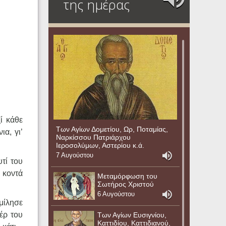
της ημέρας
ί κάθε
Των Αγίων Δομετίου, Ωρ, Ποταμίας,
α, γι’
Ναρκίσσου Πατριάρχου
Ιεροσολύμων, Αστερίου κ.ά.
7 Αυγούστου
τί του
 κοντά
Μεταμόρφωση του
Σωτήρος Χριστού
6 Αυγούστου
μίλησε
έρ του
Των Αγίων Ευσιγνίου,
Καττιδίου, Καττιδιανού,