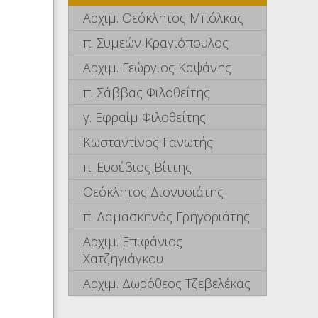
Αρχιμ. Θεόκλητος Μπόλκας
π. Συμεών Κραγιόπουλος
Αρχιμ. Γεώργιος Καψάνης
π. Σάββας Φιλοθεΐτης
γ. Εφραίμ Φιλοθεΐτης
Κωσταντίνος Γανωτής
π. Ευσέβιος Βίττης
Θεόκλητος Διονυσιάτης
π. Δαμασκηνός Γρηγοριάτης
Αρχιμ. Επιφάνιος
Χατζηγιάγκου
Αρχιμ. Δωρόθεος Τζεβελέκας