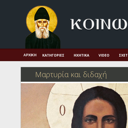
Αρχική
Πνευματική ζωή
Μαρτυρία και διδαχή
Λατρεία και προσευχή
Πατερικό ανθολόγιο
ΚΑΤΗΓΟΡΊΕΣ
ΗΧΗΤΙΚΆ
VIDEO
ΣΧΕΤ
ΑΡΧΙΚΉ
Αγιολόγιο – Εορτολόγιο
Μαρτυρία και διδαχή
Γέροντες
Η πίστη στην εποχή μας
Ορθόδοξη οικογένεια
Ορθόδοξο προσκυνητάριο
Σκέψεις-προβληματισμοί