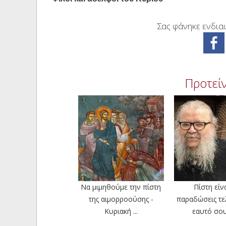
Σας φάνηκε ενδιαφ
Προτείν
Να μιμηθούμε την πίστη
Πίστη είν
της αιμορροούσης -
παραδώσεις τε
Κυριακή ...
εαυτό σου 