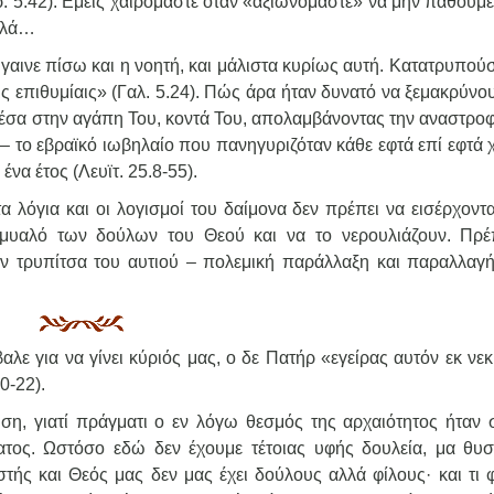
 5.42). Εμείς χαιρόμαστε όταν «αξιωνόμαστε» να μην πάθουμε 
ολλά…
γαινε πίσω και η νοητή, και μάλιστα κυρίως αυτή. Κατατρυπούσ
ς επιθυμίαις» (Γαλ. 5.24). Πώς άρα ήταν δυνατό να ξεμακρύνο
μέσα στην αγάπη Του, κοντά Του, απολαμβάνοντας την αναστροφ
 – το εβραϊκό ιωβηλαίο που πανηγυριζόταν κάθε εφτά επί εφτά 
να έτος (Λευϊτ. 25.8-55).
 λόγια και οι λογισμοί του δαίμονα δεν πρέπει να εισέρχοντα
 μυαλό των δούλων του Θεού και να το νερουλιάζουν. Πρέ
την τρυπίτσα του αυτιού – πολεμική παράλλαξη και παραλλαγ
αλε για να γίνει κύριός μας, ο δε Πατήρ «εγείρας αυτόν εκ ν
0-22).
η, γιατί πράγματι ο εν λόγω θεσμός της αρχαιότητος ήταν 
ατος. Ωστόσο εδώ δεν έχουμε τέτοιας υφής δουλεία, μα θυσ
τής και Θεός μας δεν μας έχει δούλους αλλά φίλους· και τι φ