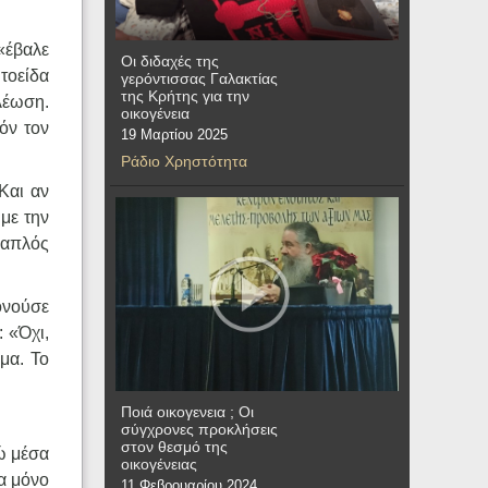
«έβαλε
Οι διδαχές της
ωτοείδα
γερόντισσας Γαλακτίας
της Κρήτης για την
λέωση.
οικογένεια
όν τον
19 Μαρτίου 2025
Ράδιο Χρηστότητα
Και αν
 με την
 απλός
ονούσε
: «Όχι,
μα. Το
Ποιά οικογενεια ; Οι
σύγχρονες προκλήσεις
στον θεσμό της
ώ μέσα
οικογένειας
να μόνο
11 Φεβρουαρίου 2024