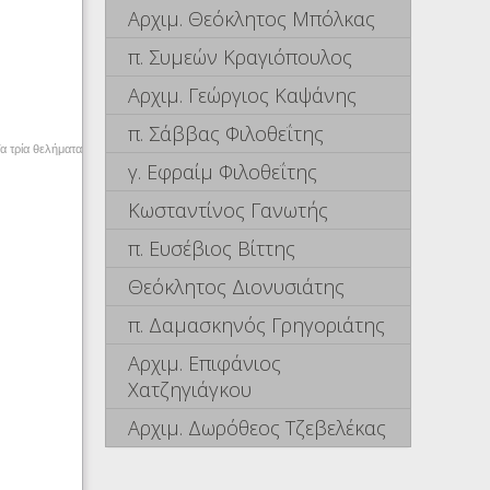
Αρχιμ. Θεόκλητος Μπόλκας
π. Συμεών Κραγιόπουλος
Αρχιμ. Γεώργιος Καψάνης
π. Σάββας Φιλοθεΐτης
α τρία θελήματα
γ. Εφραίμ Φιλοθεΐτης
Κωσταντίνος Γανωτής
π. Ευσέβιος Βίττης
Θεόκλητος Διονυσιάτης
π. Δαμασκηνός Γρηγοριάτης
Αρχιμ. Επιφάνιος
Χατζηγιάγκου
Αρχιμ. Δωρόθεος Τζεβελέκας