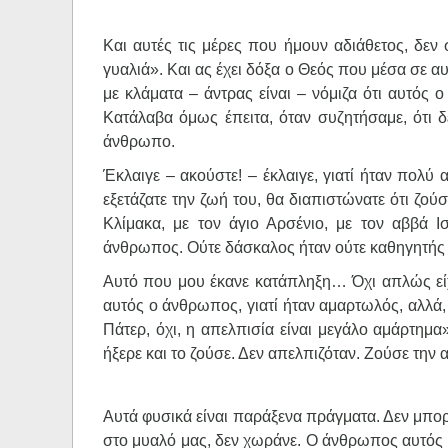
Και αυτές τις μέρες που ήμουν αδιάθετος, δε
γυαλιά». Και ας έχει δόξα ο Θεός που μέσα σε α
με κλάματα – άντρας είναι – νόμιζα ότι αυτός
Κατάλαβα όμως έπειτα, όταν συζητήσαμε, ότι 
άνθρωπο.
Έκλαιγε – ακούστε! – έκλαιγε, γιατί ήταν πολύ
εξετάζατε την ζωή του, θα διαπιστώνατε ότι ζούσ
Κλίμακα, με τον άγιο Αρσένιο, με τον αββά Ι
άνθρωπος. Ούτε δάσκαλος ήταν ούτε καθηγητής ή
Αυτό που μου έκανε κατάπληξη… Όχι απλώς είχ
αυτός ο άνθρωπος, γιατί ήταν αμαρτωλός, αλλά, 
Πάτερ, όχι, η απελπισία είναι μεγάλο αμάρτημα
ήξερε και το ζούσε. Δεν απελπιζόταν. Ζούσε την 
Αυτά φυσικά είναι παράξενα πράγματα. Δεν μπο
στο μυαλό μας, δεν χωράνε. Ο άνθρωπος αυτός εί