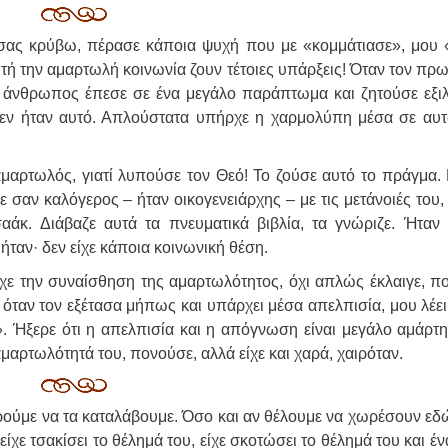
ν σας κρύβω, πέρασε κάποια ψυχή που με «κομμάτιασε», μου 
υτή την αμαρτωλή κοινωνία ζουν τέτοιες υπάρξεις! Όταν τον πρ
 ο άνθρωπος έπεσε σε ένα μεγάλο παράπτωμα και ζητούσε εξι
δεν ήταν αυτό. Απλούστατα υπήρχε η χαρμολύπη μέσα σε αυτ
 αμαρτωλός, γιατί λυπούσε τον Θεό! Το ζούσε αυτό το πράγμα. 
ε σαν καλόγερος – ήταν οικογενειάρχης – με τις μετάνοιές του,
σαάκ. Διάβαζε αυτά τα πνευματικά βιβλία, τα γνώριζε. Ήταν
ταν· δεν είχε κάποια κοινωνική θέση.
ε την συναίσθηση της αμαρτωλότητος, όχι απλώς έκλαιγε, π
όταν τον εξέτασα μήπως και υπάρχει μέσα απελπισία, μου λέει
». Ήξερε ότι η απελπισία και η απόγνωση είναι μεγάλο αμάρτη
αμαρτωλότητά του, πονούσε, αλλά είχε και χαρά, χαιρόταν.
ρούμε να τα καταλάβουμε. Όσο και αν θέλουμε να χωρέσουν εδ
χε τσακίσει το θέλημά του, είχε σκοτώσει το θέλημά του και έ