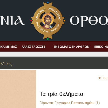
ΙΚΆ ΜΕ ΜΑΣ
ΆΛΛΕΣ ΓΛΏΣΣΕΣ
ΕΝΣΩΜΆΤΩΣΗ ΆΡΘΡΩΝ
ΕΠΙΚΟΙΝ
ντες
01 Ιου
Τα τρία θελήματα
Γέροντας Γρηγόριος Παπασωτηρίου (†)