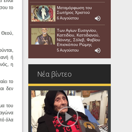
ι είναι
 σου το
Μεταμόρφωση του
Σωτήρος Χριστού
6 Αυγούστου
Των Αγίων Ευσιγνίου,
υ Θεού,
Καττιδίου, Καττιδιανού,
Νόννης, Σόλεβ, Φαβίου
Επισκόπου Ρώμης
ύνται,
5 Αυγούστου
ιανή ή
νός, η
Νέα βίντεο
αίει το
αι δεν
ημα του
 αγώνα
από όλα