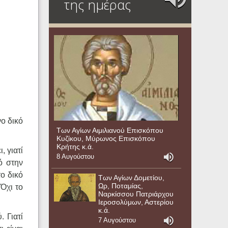
της ημέρας
νο δικό
Των Αγίων Αιμιλιανού Επισκόπου
Κυζίκου, Μύρωνος Επισκόπου
Κρήτης κ.ά.
, γιατί
8 Αυγούστου
ό στην
ο δικό
Των Αγίων Δομετίου,
Ωρ, Ποταμίας,
Όχι το
Ναρκίσσου Πατριάρχου
Ιεροσολύμων, Αστερίου
κ.ά.
 Γιατί
7 Αυγούστου