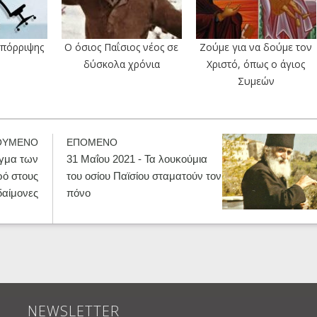
απόρριψης
Ο όσιος Παΐσιος νέος σε
Ζούμε για να δούμε τον
δύσκολα χρόνια
Χριστό, όπως ο άγιος
Συμεών
ΟΥΜΕΝΟ
ΕΠΟΜΕΝΟ
άγμα των
31 Μαΐου 2021 - Τα λουκούμια
ρό στους
του οσίου Παϊσίου σταματούν τον
δαίμονες
πόνο
NEWSLETTER