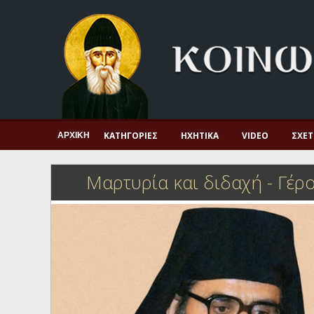
Αρχική
Πνευματική ζωή
Μαρτυρία και διδαχή
Λατρεία και προσευχή
Πατερικό ανθολόγιο
ΚΑΤΗΓΟΡΊΕΣ
ΗΧΗΤΙΚΆ
VIDEO
ΣΧΕΤ
ΑΡΧΙΚΉ
Αγιολόγιο – Εορτολόγιο
Μαρτυρία και διδαχή
-
Γέρο
Γέροντες
Η πίστη στην εποχή μας
Ορθόδοξη οικογένεια
Ορθόδοξο προσκυνητάριο
Σκέψεις-προβληματισμοί