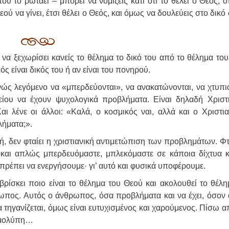
υ το ρωτάει – μπορεί να νομίζεις κάτι ότι το θέλει ο Θεός, ότ
ού να γίνει, έτσι θέλει ο Θεός, και όμως να δουλεύεις στο δικό
ο να ξεχωρίσει κανείς το θέλημα το δικό του από το θέλημα το
ς είναι δικός του ή αν είναι του πονηρού.
ινώς λεγόμενο να «μπερδεύονται», να ανακατώνονται, να χτυπιο
είου να έχουν ψυχολογικά προβλήματα. Είναι δηλαδή Χριστ
αι λένε οι άλλοι: «Καλά, ο κοσμικός ναι, αλλά και ο Χριστια
λήματα;».
ωή, δεν φταίει η χριστιανική αντιμετώπιση των προβλημάτων. Φτ
ά και απλώς μπερδευόμαστε, μπλεκόμαστε σε κάποια δίχτυα κ
ρέπει να ενεργήσουμε· γι’ αυτό και φυσικά υποφέρουμε.
αι βρίσκει ποιο είναι το θέλημα του Θεού και ακολουθεί το θέλ
θρωπος. Αυτός ο άνθρωπος, όσα προβλήματα και να έχει, όσον
να τηγανίζεται, όμως είναι ευτυχισμένος και χαρούμενος. Πίσω 
αρμολύπη…