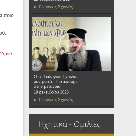
π. Γεώργιος Σχοινάς
ι ποιο
ού.
0, σελ.
Ο π. Γεώργιος Σχοινας
μας ρωτά : Πιστεύουμε
στην μετάνοια;
19 Δεκεμβρίου 2023
π. Γεώργιος Σχοινάς
Ηχητικά - Ομιλίες