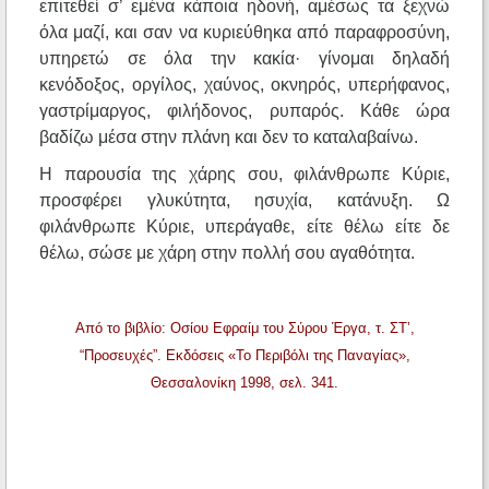
επιτεθεί σ’ εμένα κάποια ηδονή, αμέσως τα ξεχνώ
όλα μαζί, και σαν να κυριεύθηκα από παραφροσύνη,
υπηρετώ σε όλα την κακία· γίνομαι δηλαδή
κενόδοξος, οργίλος, χαύνος, οκνηρός, υπερήφανος,
γαστρίμαργος, φιλήδονος, ρυπαρός. Κάθε ώρα
βαδίζω μέσα στην πλάνη και δεν το καταλαβαίνω.
Η παρουσία της χάρης σου, φιλάνθρωπε Κύριε,
προσφέρει γλυκύτητα, ησυχία, κατάνυξη. Ω
φιλάνθρωπε Κύριε, υπεράγαθε, είτε θέλω είτε δε
θέλω, σώσε με χάρη στην πολλή σου αγαθότητα.
Από το βιβλίο: Οσίου Εφραίμ του Σύρου Έργα, τ. ΣΤ’,
“Προσευχές”. Εκδόσεις «Το Περιβόλι της Παναγίας»,
Θεσσαλονίκη 1998, σελ. 341.