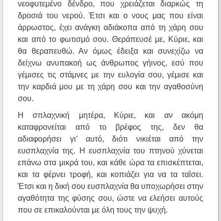
νεοφυτεμένο δένδρο, που χρειάζεται διαρκώς τη
δροσιά του νερού. Έτσι και ο νους μας που είναι
άρρωστος, έχει ανάγκη αδιάκοπα από τη χάρη σου
και από το φωτισμό σου. Θεράπευσέ με, Κύριε, και
θα θεραπευθώ. Αν όμως έδειξα και συνεχίζω να
δείχνω ανυπακοή ως άνθρωπος γήινος, εσύ που
γέμισες τις στάμνες με την ευλογία σου, γέμισε και
την καρδιά μου με τη χάρη σου και την αγαθοσύνη
σου.
Η σπλαχνική μητέρα, Κύριε, και αν ακόμη
καταφρονείται από το βρέφος της, δεν θα
αδιαφορήσει γι’ αυτό, διότι νικιέται από την
ευσπλαχνία της. Η ευσπλαχνία του πτηνού χύνεται
επάνω στα μικρά του, και κάθε ώρα τα επισκέπτεται,
και τα φέρνει τροφή, και κοπιάζει για να τα ταΐσει.
Έτσι και η δική σου ευσπλαχνία θα υποχωρήσει στην
αγαθότητα της φύσης σου, ώστε να ελεήσει αυτούς
που σε επικαλούνται με όλη τους την ψυχή.