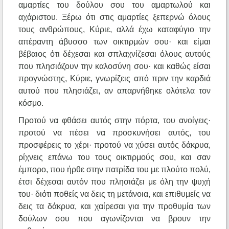
αμαρτίες του δούλου σου του αμαρτωλού και
αχάριστου. Ξέρω ότι στις αμαρτίες ξεπερνώ όλους
τους ανθρώπους, Κύριε, αλλά έχω καταφύγιο την
απέραντη άβυσσο των οικτιρμών σου· και είμαι
βέβαιος ότι δέχεσαι και σπλαχνίζεσαι όλους αυτούς
που πλησιάζουν την καλοσύνη σου· και καθώς είσαι
προγνώστης, Κύριε, γνωρίζεις από πριν την καρδιά
αυτού που πλησιάζει, αν απαρνήθηκε ολότελα τον
κόσμο.
Προτού να φθάσει αυτός στην πόρτα, του ανοίγεις·
προτού να πέσει να προσκυνήσει αυτός, του
προσφέρεις το χέρι· προτού να χύσει αυτός δάκρυα,
ρίχνεις επάνω του τους οικτιρμούς σου, και σαν
έμπορο, που ήρθε στην πατρίδα του με πλούτο πολύ,
έτσι δέχεσαι αυτόν που πλησιάζει με όλη την ψυχή
του· διότι ποθείς να δεις τη μετάνοια, και επιθυμείς να
δεις τα δάκρυα, και χαίρεσαι για την προθυμία των
δούλων σου που αγωνίζονται να βρουν την