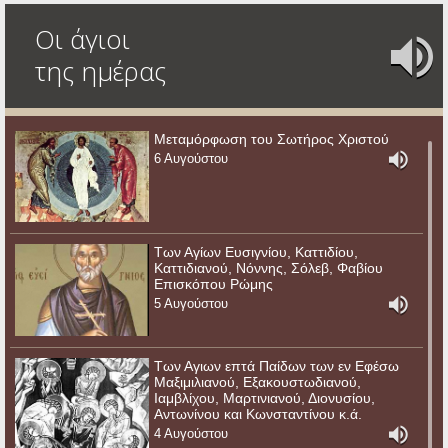
Οι άγιοι
της ημέρας
Μεταμόρφωση του Σωτήρος Χριστού
6 Αυγούστου
Των Αγίων Ευσιγνίου, Καττιδίου,
Καττιδιανού, Νόννης, Σόλεβ, Φαβίου
Επισκόπου Ρώμης
5 Αυγούστου
Των Αγιων επτά Παίδων των εν Εφέσω
Μαξιμιλιανού, Εξακουστωδιανού,
Ιαμβλίχου, Μαρτινιανού, Διονυσίου,
Αντωνίνου και Κωνσταντίνου κ.ά.
4 Αυγούστου