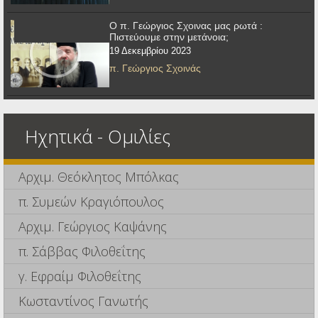
Ο π. Γεώργιος Σχοινας μας ρωτά :
Πιστεύουμε στην μετάνοια;
19 Δεκεμβρίου 2023
π. Γεώργιος Σχοινάς
Ηχητικά - Ομιλίες
Αρχιμ. Θεόκλητος Μπόλκας
π. Συμεών Κραγιόπουλος
Αρχιμ. Γεώργιος Καψάνης
π. Σάββας Φιλοθεΐτης
γ. Εφραίμ Φιλοθεΐτης
Κωσταντίνος Γανωτής