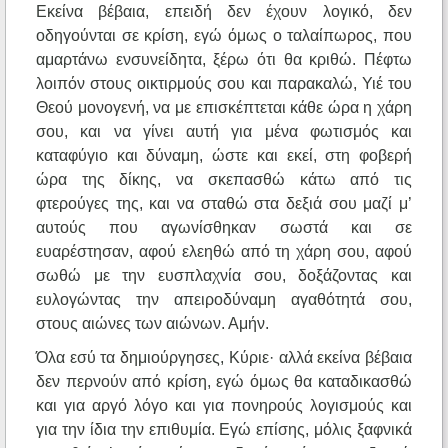
Εκείνα βέβαια, επειδή δεν έχουν λογικό, δεν
οδηγούνται σε κρίση, εγώ όμως ο ταλαίπωρος, που
αμαρτάνω ενσυνείδητα, ξέρω ότι θα κριθώ. Πέφτω
λοιπόν στους οικτιρμούς σου και παρακαλώ, Υιέ του
Θεού μονογενή, να με επισκέπτεται κάθε ώρα η χάρη
σου, και να γίνει αυτή για μένα φωτισμός και
καταφύγιο και δύναμη, ώστε και εκεί, στη φοβερή
ώρα της δίκης, να σκεπασθώ κάτω από τις
φτερούγες της, και να σταθώ στα δεξιά σου μαζί μ’
αυτούς που αγωνίσθηκαν σωστά και σε
ευαρέστησαν, αφού ελεηθώ από τη χάρη σου, αφού
σωθώ με την ευσπλαχνία σου, δοξάζοντας και
ευλογώντας την απειροδύναμη αγαθότητά σου,
στους αιώνες των αιώνων. Αμήν.
Όλα εσύ τα δημιούργησες, Κύριε· αλλά εκείνα βέβαια
δεν περνούν από κρίση, εγώ όμως θα καταδικασθώ
και για αργό λόγο και για πονηρούς λογισμούς και
για την ίδια την επιθυμία. Εγώ επίσης, μόλις ξαφνικά