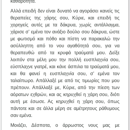
καθαρότητα.
Αλλά επειδή δεν είναι δυνατό να αγοράσει κανείς τις
θεραπείες της χάρης σου, Κύριε, και επειδή τις
χορηγείς αυτές με τα δάκρυα, χωρίς αντάλλαγμα,
χάρισε σ’ εμένα τον ανάξιο δούλο σου δάκρυα, ώστε
με φωτισμό και πόθο και πίστη να παρακαλώ την
ασύλληπτη από το νου αγαθότητά σου, για να
θεραπευθώ από τα κρυφά τραύματά μου. Δείξε
λοιπόν στα μέλη μου την πολλή ευσπλαχνία σου,
εύσπλαχνε γιατρέ, και κάνε άσπιλα τα τραύματά μου,
και θα φανεί η ευσπλαχνία σου, σ’ εμένα τον
ταλαίπωρο. Απάλλαξέ με από τις τιμωρίες που μου
πρέπουν. Απάλλαξέ με, Κύριε, από την πίεση των
αόρατων εχθρών, και ας κηρυχθεί η χάρη σου, διότι
αυτή με έσωσε. Ας κηρυχθεί η χάρη σου, όπως
πάντοτε και σε άλλα μέρη σε αμέτρητους ράθυμους
σαν εμένα.
Μοιάζει, Δέσποτα, ο άρρωστος νους μας με