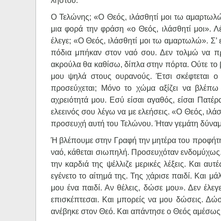
ληστού.
Ο Τελώνης; «Ο Θεός, ιλάσθητί μοι τω αμαρτωλώ
μια φορά την φράση «ο Θεός, ιλάσθητί μοι». 
έλεγε; «Ο Θεός, ιλάσθητί μοι τω αμαρτωλώ». Σ’
πόδια μπήκαν στον ναό σου. Δεν τολμώ να π
ακρούλα θα καθίσω, δίπλα στην πόρτα. Ούτε το
μου ψηλά στους ουρανούς. Έτσι σκέφτεται ο 
προσεύχεται; Μόνο το χώμα αξίζει να βλέπω 
αχρειότητά μου. Εσύ είσαι αγαθός, είσαι Πατέ
ελεεινός σου λέγω να με ελεήσεις. «Ο Θεός, ιλά
προσευχή αυτή του Τελώνου. Ήταν γεμάτη δύναμ
Ή βλέπουμε στην Γραφή την μητέρα του προφήτη
ναό, κάθεται σιωπηλή. Προσευχόταν ενδομύχως, 
την καρδιά της ψέλλιζε μερικές λέξεις. Και αυτ
εγένετο το αίτημά της. Της χάρισε παιδί. Και μ
μου ένα παιδί. Αν θέλεις, δώσε μου». Δεν έλεγ
επισκέπτεσαι. Και μπορείς να μου δώσεις. Δώσ
ανέβηκε στον Θεό. Και απάντησε ο Θεός αμέσως