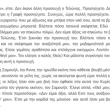
», είπε. Δεν έκανε άλλη προσευχή ο Τελώνης. Προσηύχετο. Δε
Λέγει η Γραφή προσηύχετο. Συνεχώς, ώρα πολλή προσηύχετο. 
 ευχαριστώ που με αξίωσες και μπήκα στον ναό σου, αυτά τα β
ροχωρήσω μπροστά. Βλέπετε πόσο ταπεινά σκέφτεται; Εδώ 
 βλέμμα μου να σηκώσω τολμώ. Δεν είμαι άξιος να σηκώσω το 
Τελώνης. Έτσι ξεκινάει την προσευχή του. Βλέπετε πόσο τ
και να σκέφτομαι την αναξιότητά μου, την μηδαμινότητά μο
ρας. Είσαι γεμάτος αγαθότητα και σπλάγχνα οικτιρμών. Λοιπόν
σθητί μοι». Τον ελέησε ο καλός Θεός! Και μάλιστα συγκίνησε το
η αυτή η προσευχή.
 Σαμουήλ, την Άννα, την ηρωΐδα εκείνη που κάθεται βουβή μέσ
εκινούντο τα χείλη της, χωρίς να ακούγεται φωνή ώρα πολλή εκ
ές οι λέξεις ήταν σαν μια βοή που έφθασε στα αυτιά του Κυρί
άλιστα τον γίγαντα εκείνον, τον Σαμουήλ. Έλεγε απλά, «Θεέ μο
ε τίποτε περισσότερο. «Δεν είμαι άξια, αλλά Εσύ τους ανάξιου
’ μου». Έτσι με την καρδιά της μιλούσε· και αυτό ήταν μια β
.