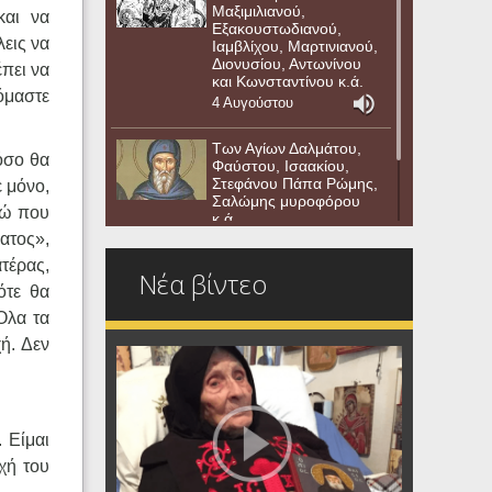
Μαξιμιλιανού,
και να
Εξακουστωδιανού,
λεις να
Ιαμβλίχου, Μαρτινιανού,
Διονυσίου, Αντωνίνου
έπει να
και Κωνσταντίνου κ.ά.
φόμαστε
4 Αυγούστου
Των Αγίων Δαλμάτου,
πόσο θα
Φαύστου, Ισαακίου,
Στεφάνου Πάπα Ρώμης,
ε μόνο,
Σαλώμης μυροφόρου
στώ που
κ.ά.
νατος»,
3 Αυγούστου
τέρας,
Νέα βίντεο
ότε θα
Όλα τα
ή. Δεν
 Είμαι
χή του