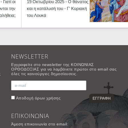
 Γιατί οι
19 Οκτωβρίου 2025 - Ο θάνατος
νται την
και η κατάλυσή του - Γ' Κυριακή
αλήθεια;
του Λουκά
NEWSLETTER
Εγγραφείτε στο newsletter της ΚΟΙΝΩΝΙΑΣ
ΟΡΘΟΔΟΞΙΑΣ για να λαμβάνετε πρώτοι στο email σας
ς
όλες τις καινούργιες δημοσίευσεις.
Αποδοχή
όρων χρήσης
ΕΠΙΚΟΙΝΩΝΙΑ
Άμεση επικοινωνία στο email: