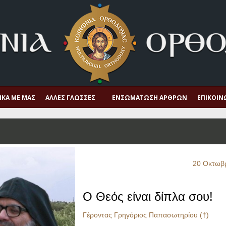
ΙΚΆ ΜΕ ΜΑΣ
ΆΛΛΕΣ ΓΛΏΣΣΕΣ
ΕΝΣΩΜΆΤΩΣΗ ΆΡΘΡΩΝ
ΕΠΙΚΟΙΝ
20 Οκτωβ
Ο Θεός είναι δίπλα σου!
Γέροντας Γρηγόριος Παπασωτηρίου (†)