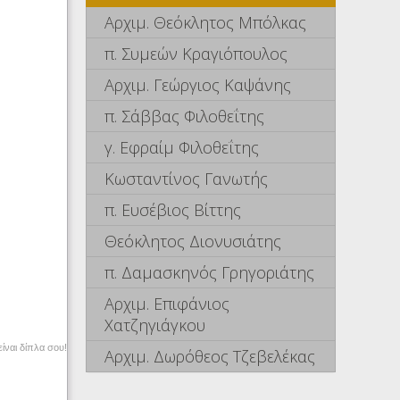
Αρχιμ. Θεόκλητος Μπόλκας
π. Συμεών Κραγιόπουλος
Αρχιμ. Γεώργιος Καψάνης
π. Σάββας Φιλοθεΐτης
γ. Εφραίμ Φιλοθεΐτης
Κωσταντίνος Γανωτής
π. Ευσέβιος Βίττης
Θεόκλητος Διονυσιάτης
π. Δαμασκηνός Γρηγοριάτης
Αρχιμ. Επιφάνιος
Χατζηγιάγκου
ίναι δίπλα σου!
Αρχιμ. Δωρόθεος Τζεβελέκας