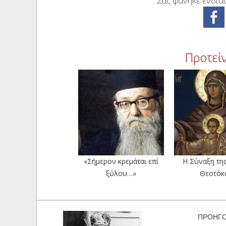
Σας φάνηκε ενδιαφ
Προτείν
«Σήμερον κρεμάται επί
Η Σύναξη της
ξύλου…»
Θεοτόκ
ΠΡΟΗΓ