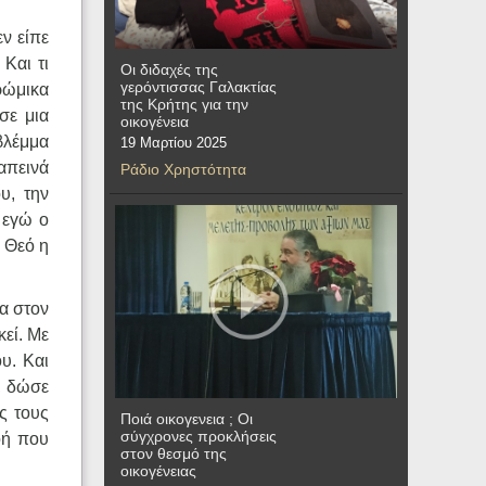
ν είπε
Και τι
Οι διδαχές της
γερόντισσας Γαλακτίας
ρώμικα
της Κρήτης για την
σε μια
οικογένεια
βλέμμα
19 Μαρτίου 2025
απεινά
Ράδιο Χρηστότητα
υ, την
 εγώ ο
ν Θεό η
α στον
εί. Με
ου. Και
υ, δώσε
ς τους
Ποιά οικογενεια ; Οι
σύγχρονες προκλήσεις
οή που
στον θεσμό της
οικογένειας