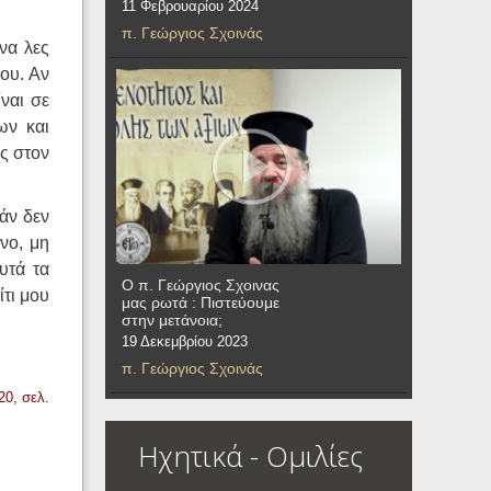
11 Φεβρουαρίου 2024
π. Γεώργιος Σχοινάς
να λες
σου. Αν
ίναι σε
ων και
ις στον
άν δεν
νο, μη
υτά τα
Ο π. Γεώργιος Σχοινας
ίτι μου
μας ρωτά : Πιστεύουμε
στην μετάνοια;
19 Δεκεμβρίου 2023
π. Γεώργιος Σχοινάς
0, σελ.
Ηχητικά - Ομιλίες