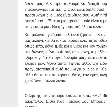
δίπλα μας. Δεν προσπαθούμε να διασχίσουμ
επικοινωνήσουμε εκεί. Ο Θεός είναι δίπλα σου! 
προσευχηθείς, ο Θεός είναι δίπλα σου. Αυτή η π
σκεφτόμαστε. Έπειτα μια προετοιμασία είναι η μ
στον εαυτό μας. Να φύγουμε από όλα τα άλλα.
Και μολονότι γινόμαστε ελεεινοί ζητιάνοι, ελεε
μας άκουγε και θα τακτοποιούσε όλες τις υποθέσ
όπως είπα, μόνο εμείς και ο Θεός και Τον πλησι
με αξιώνεις εμένα το τίποτε, την σκόνη, το μηδέ
εξομολογούμεθα την αδυναμία μας, «και δεν το 
ελέησέ με». Μόνο αυτά. Τίποτε άλλο. Όχι ειδι
πραγματοποιηθεί αυτό που λέγει ο ίδιος ο Κύρ
άλλα θα τα τακτοποιήσει ο Θεός, εάν εμείς κιν
χρειάζονται πολλά λόγια.
Ο ληστής στον σταυρό επάνω τι είπε; «Μνήσθητ
αμαρτωλός. Είσαι ένας Πατέρας Εσύ. Μπορείς 