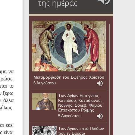
της ημέρας
με, να
Μεταμόρφωση του Σωτήρος Χριστού
ερώσει
6 Αυγούστου
ται το
ν ξέρω
Των Αγίων Ευσιγνίου,
Καττιδίου, Καττιδιανού,
ι άλλα
Νόννης, Σόλεβ, Φαβίου
λλήλως,
Επισκόπου Ρώμης
5 Αυγούστου
αι εκεί
Των Αγιων επτά Παίδων
 είναι
των εν Εφέσω