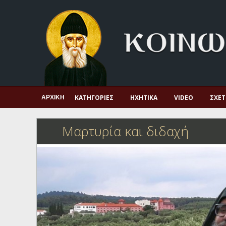
Αρχική
Πνευματική ζωή
Μαρτυρία και διδαχή
Λατρεία και προσευχή
Πατερικό ανθολόγιο
ΚΑΤΗΓΟΡΊΕΣ
ΗΧΗΤΙΚΆ
VIDEO
ΣΧΕΤ
ΑΡΧΙΚΉ
Αγιολόγιο – Εορτολόγιο
Μαρτυρία και διδαχή
Γέροντες
Η πίστη στην εποχή μας
Ορθόδοξη οικογένεια
Ορθόδοξο προσκυνητάριο
Σκέψεις-προβληματισμοί