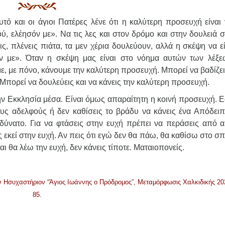
υτό και οι άγιοι Πατέρες λένε ότι η καλύτερη προσευχή είναι 
εού, ελέησόν με». Να τις λες και στον δρόμο και στην δουλειά 
εις, πλένεις πιάτα, τα μεν χέρια δουλεύουν, αλλά η σκέψη να ε
σόν με». Όταν η σκέψη μας είναι στο νόημα αυτών των λέξε
αμε, με πόνο, κάνουμε την καλύτερη προσευχή. Μπορεί να βαδίζε
Μπορεί να δουλεύεις και να κάνεις την καλύτερη προσευχή.
ην Εκκλησία μέσα. Είναι όμως απαραίτητη η κοινή προσευχή. Ε
υς αδελφούς ή δεν καθίσεις το βράδυ να κάνεις ένα Απόδειπ
 αδύνατο. Για να φτάσεις στην ευχή πρέπει να περάσεις από α
ις εκεί στην ευχή. Αν πεις ότι εγώ δεν θα πάω, θα καθίσω στο σπ
αι θα λέω την ευχή, δεν κάνεις τίποτε. Ματαιοπονείς.
Ησυχαστήριον “Άγιος Ιωάννης ο Πρόδρομος”, Μεταμόρφωσις Χαλκιδικής 202
85.