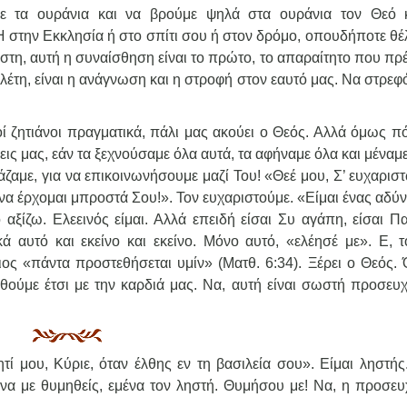
ε τα ουράνια και να βρούμε ψηλά στα ουράνια τον Θεό 
Ή στην Εκκλησία ή στο σπίτι σου ή στον δρόμο, οπουδήποτε θέ
ίστη, αυτή η συναίσθηση είναι το πρώτο, το απαραίτητο που πρ
ελέτη, είναι η ανάγνωση και η στροφή στον εαυτό μας. Να στρε
ινοί ζητιάνοι πραγματικά, πάλι μας ακούει ο Θεός. Αλλά όμως 
εις μας, εάν τα ξεχνούσαμε όλα αυτά, τα αφήναμε όλα και μέναμ
άζαμε, για να επικοινωνήσουμε μαζί Του! «Θεέ μου, Σ’ ευχαρι
ν να έρχομαι μπροστά Σου!». Τον ευχαριστούμε. «Είμαι ένας αδύ
αξίζω. Ελεεινός είμαι. Αλλά επειδή είσαι Συ αγάπη, είσαι Πα
κά αυτό και εκείνο και εκείνο. Μόνο αυτό, «ελέησέ με». Ε, τ
ιος «πάντα προστεθήσεται υμίν» (Ματθ. 6:34). Ξέρει ο Θεός. 
ηθούμε έτσι με την καρδιά μας. Να, αυτή είναι σωστή προσευχ
ί μου, Κύριε, όταν έλθης εν τη βασιλεία σου». Είμαι ληστής.
να με θυμηθείς, εμένα τον ληστή. Θυμήσου με! Να, η προσευ