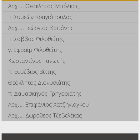
Αρχιμ. Θεόκλητος Μπόλκας
π. Συμεών Κραγιόπουλος
Αρχιμ. Γεώργιος Καψάνης
π. Σάββας Φιλοθεΐτης
γ. Εφραίμ Φιλοθεΐτης
Κωσταντίνος Γανωτής
π. Ευσέβιος Βίττης
Θεόκλητος Διονυσιάτης
π. Δαμασκηνός Γρηγοριάτης
Αρχιμ. Επιφάνιος Χατζηγιάγκου
Αρχιμ. Δωρόθεος Τζεβελέκας