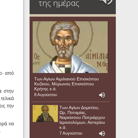
της ημέρας
ο· από
Των Αγίων Αιμιλιανού Επισκόπου
Κυζίκου, Μύρωνος Επισκόπου
Κρήτης κ.ά.
με στην
8 Αυγούστου
 τελικά
εις την
Των Αγίων Δομετίου,
Ωρ, Ποταμίας,
Ναρκίσσου Πατριάρχου
Ιεροσολύμων, Αστερίου
ορά να
κ.ά.
.
7 Αυγούστου