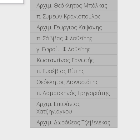
Αρχιμ. Θεόκλητος Μπόλκας
π. Συμεών Κραγιόπουλος
Αρχιμ. Γεώργιος Καψάνης
π. Σάββας Φιλοθεΐτης
γ. Εφραίμ Φιλοθεΐτης
Κωσταντίνος Γανωτής
π. Ευσέβιος Βίττης
Θεόκλητος Διονυσιάτης
π. Δαμασκηνός Γρηγοριάτης
Αρχιμ. Επιφάνιος
Χατζηγιάγκου
Αρχιμ. Δωρόθεος Τζεβελέκας