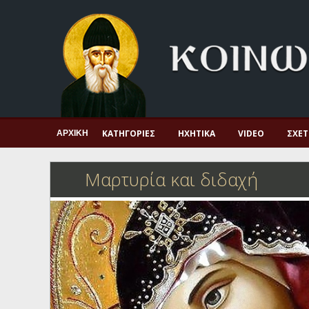
Αρχική
Πνευματική ζωή
Μαρτυρία και διδαχή
Λατρεία και προσευχή
Πατερικό ανθολόγιο
ΚΑΤΗΓΟΡΊΕΣ
ΗΧΗΤΙΚΆ
VIDEO
ΣΧΕΤ
ΑΡΧΙΚΉ
Αγιολόγιο – Εορτολόγιο
Μαρτυρία και διδαχή
Γέροντες
Η πίστη στην εποχή μας
Ορθόδοξη οικογένεια
Ορθόδοξο προσκυνητάριο
Σκέψεις-προβληματισμοί