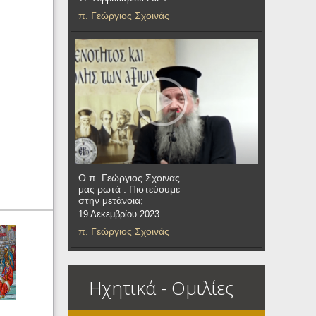
π. Γεώργιος Σχοινάς
Ο π. Γεώργιος Σχοινας
μας ρωτά : Πιστεύουμε
στην μετάνοια;
19 Δεκεμβρίου 2023
π. Γεώργιος Σχοινάς
Ηχητικά - Ομιλίες