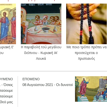
υριακή Ε'
Η παραβολή τού μεγάλου
Με ποιο τρόπο πρέπει να
ου
δείπνου - Κυριακή ΙΑ'
προσεύχεται ο
Λουκά
Χριστιανός
ΟΥΜΕΝΟ
ΕΠΟΜΕΝΟ
 - Όσιος
08 Αυγούστου 2021 - Οι δυνατοί
παύουμε
απαύουμε
ν Θεό μας