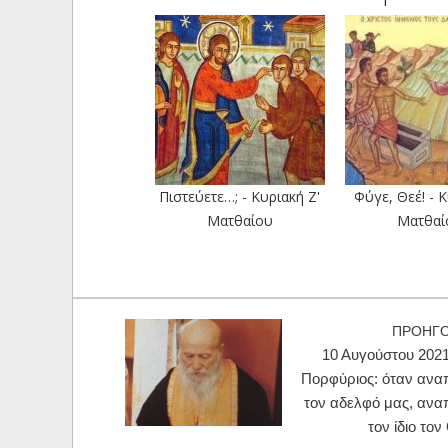
Πιστεύετε…; - Κυριακή Ζ'
Φύγε, Θεέ! - Κ
Ματθαίου
Ματθαί
ΠΡΟΗΓ
10 Αυγούστου 2021
Πορφύριος: όταν ανα
τον αδελφό μας, αν
τον ίδιο το