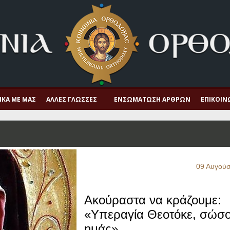
ΙΚΆ ΜΕ ΜΑΣ
ΆΛΛΕΣ ΓΛΏΣΣΕΣ
ΕΝΣΩΜΆΤΩΣΗ ΆΡΘΡΩΝ
ΕΠΙΚΟΙΝ
09 Αυγού
Ακούραστα να κράζουμε:
«Υπεραγία Θεοτόκε, σώσ
ημάς»