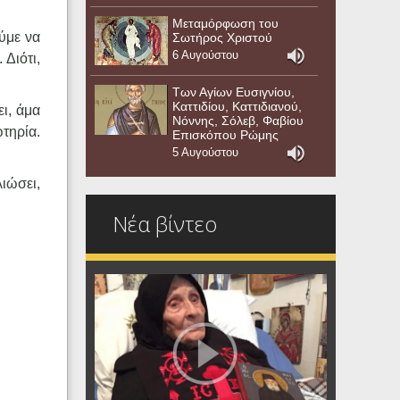
Μεταμόρφωση του
ούμε να
Σωτήρος Χριστού
6 Αυγούστου
 Διότι,
Των Αγίων Ευσιγνίου,
Καττιδίου, Καττιδιανού,
ει, άμα
Νόννης, Σόλεβ, Φαβίου
τηρία.
Επισκόπου Ρώμης
5 Αυγούστου
λιώσει,
Νέα βίντεο