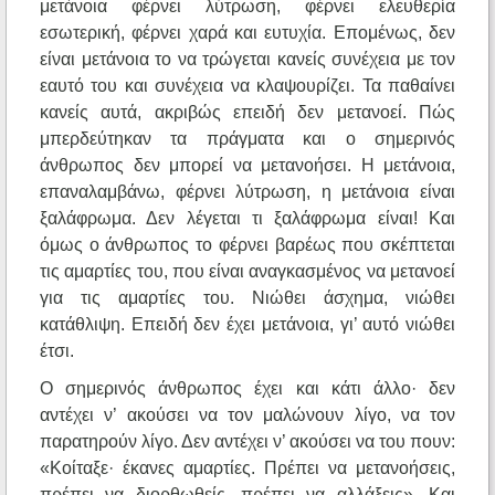
μετάνοια φέρνει λύτρωση, φέρνει ελευθερία
εσωτερική, φέρνει χαρά και ευτυχία. Επομένως, δεν
είναι μετάνοια το να τρώγεται κανείς συνέχεια με τον
εαυτό του και συνέχεια να κλαψουρίζει. Τα παθαίνει
κανείς αυτά, ακριβώς επειδή δεν μετανοεί. Πώς
μπερδεύτηκαν τα πράγματα και ο σημερινός
άνθρωπος δεν μπορεί να μετανοήσει. Η μετάνοια,
επαναλαμβάνω, φέρνει λύτρωση, η μετάνοια είναι
ξαλάφρωμα. Δεν λέγεται τι ξαλάφρωμα είναι! Και
όμως ο άνθρωπος το φέρνει βαρέως που σκέπτεται
τις αμαρτίες του, που είναι αναγκασμένος να μετανοεί
για τις αμαρτίες του. Νιώθει άσχημα, νιώθει
κατάθλιψη. Επειδή δεν έχει μετάνοια, γι’ αυτό νιώθει
έτσι.
Ο σημερινός άνθρωπος έχει και κάτι άλλο· δεν
αντέχει ν’ ακούσει να τον μαλώνουν λίγο, να τον
παρατηρούν λίγο. Δεν αντέχει ν’ ακούσει να του πουν:
«Κοίταξε· έκανες αμαρτίες. Πρέπει να μετανοήσεις,
πρέπει να διορθωθείς, πρέπει να αλλάξεις». Και