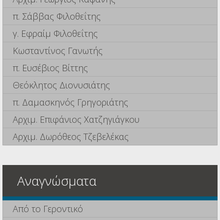
π. Σάββας Φιλοθεΐτης
γ. Εφραίμ Φιλοθεΐτης
Κωσταντίνος Γανωτής
π. Ευσέβιος Βίττης
Θεόκλητος Διονυσιάτης
π. Δαμασκηνός Γρηγοριάτης
Αρχιμ. Επιφάνιος Χατζηγιάγκου
Αρχιμ. Δωρόθεος Τζεβελέκας
Αναγνώσματα
Από το Γεροντικό