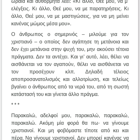
ωραία και αυθόρμητα λέει: «Κι άλλο, Θεέ μου, να μ’
ελέγξεις. Κι άλλο, Θεέ μου, να με παρατηρήσεις. Κι
άλλο, Θεέ μου, να με μαστιγώσεις, για να μη μείνει
κανένας μώμος μέσα μου».
Ο άνθρωπος ο σημερινός – μιλούμε για τον
χριστιανό – ο οποίος δεν αγάπησε τη μετάνοια και
δεν έχει μετάνοια στην ψυχή του, μην ακούσει τέτοια
πράγματα. Δεν τα αντέχει. Και γι’ αυτό, λέει, θέλει να
αισθάνεται να τον αγαπούν, θέλει να αισθάνεται να
τον προσέχουν κλπ. Δηλαδή τέλειος
αποπροσανατολισμός και αλλοτρίωση, και τελείως
βγαίνει ο άνθρωπος από τα νερά του, από τη σωστή
κατάστασή του και γίνεται άλλο πράγμα.
* * *
Παρακαλώ, αδελφοί μου, παρακαλώ, παρακαλώ,
παρακαλώ. Ακόμη μία φορά θα πω· να γίνουμε
χριστιανοί. Και μη φοβόμαστε τίποτε από κει και
πέρα. Να γίνουμε χριστιανοί. Δεν μπορεί κανένας να