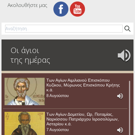
Ακολουθήστε μας
Οι άγιοι
της ημέρας
Των Αγίων Αιμιλιανού Επισκόπου
Κυζίκου, Μύρωνος Επισκόπου Κρήτης
κ.ά.
8 Αυγούστου
Των Αγίων Δομετίου, Ωρ, Ποταμίας,
Ναρκίσσου Πατριάρχου Ιεροσολύμων,
Αστερίου κ.ά.
7 Αυγούστου