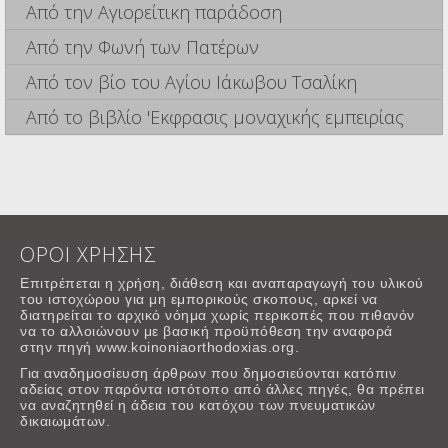
Από την Αγιορείτικη παράδοση
Από την Φωνή των Πατέρων
Από τον βίο του Αγίου Ιάκωβου Τσαλίκη
Από το βιβλίο 'Εκφρασις μοναχικής εμπειρίας
ΟΡΟΙ ΧΡΗΣΗΣ
Επιτρέπεται η χρήση, διάθεση και αναπαραγωγή του υλικού
του ιστοχώρου για μη εμπορικούς σκοπους, αρκεί να
διατηρείται το αρχικό νόημα χωρίς περικοπές που πιθανόν
να το αλλοιώνουν με βασική προϋπόθεση την αναφορά
στην πηγή www.koinoniaorthodoxias.org.
Για αναδημοσίευση άρθρων που δημοσιεύονται κατόπιν
αδείας στον παρόντα ιστότοπο από άλλες πηγές, θα πρέπει
να αναζητηθεί η άδεια του κατόχου των πνευματικών
δικαιωμάτων.