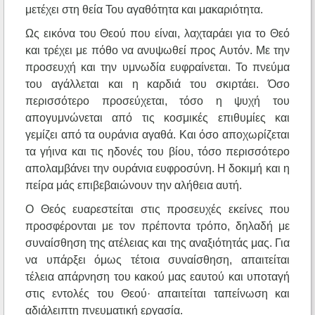
μετέχει στη θεία Του αγαθότητα και μακαριότητα.
Ως εικόνα του Θεού που είναι, λαχταράει για το Θεό
και τρέχει με πόθο να ανυψωθεί προς Αυτόν. Με την
προσευχή και την υμνωδία ευφραίνεται. Το πνεύμα
του αγάλλεται και η καρδιά του σκιρτάει. Όσο
περισσότερο προσεύχεται, τόσο η ψυχή του
απογυμνώνεται από τις κοσμικές επιθυμίες και
γεμίζει από τα ουράνια αγαθά. Και όσο αποχωρίζεται
τα γήινα και τις ηδονές του βίου, τόσο περισσότερο
απολαμβάνει την ουράνια ευφροσύνη. Η δοκιμή και η
πείρα μάς επιβεβαιώνουν την αλήθεια αυτή.
Ο Θεός ευαρεστείται στις προσευχές εκείνες που
προσφέρονται με τον πρέποντα τρόπο, δηλαδή με
συναίσθηση της ατέλειας και της αναξιότητάς μας. Για
να υπάρξει όμως τέτοια συναίσθηση, απαιτείται
τέλεια απάρνηση του κακού μας εαυτού και υποταγή
στις εντολές του Θεού· απαιτείται ταπείνωση και
αδιάλειπτη πνευματική εργασία.