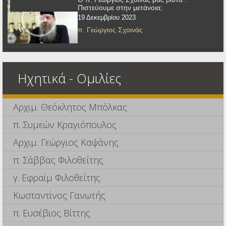
Πιστεύουμε στην μετάνοια;
19 Δεκεμβρίου 2023
π. Γεώργιος Σχοινάς
Ηχητικά - Ομιλίες
Αρχιμ. Θεόκλητος Μπόλκας
π. Συμεών Κραγιόπουλος
Αρχιμ. Γεώργιος Καψάνης
π. Σάββας Φιλοθεΐτης
γ. Εφραίμ Φιλοθεΐτης
Κωσταντίνος Γανωτής
π. Ευσέβιος Βίττης