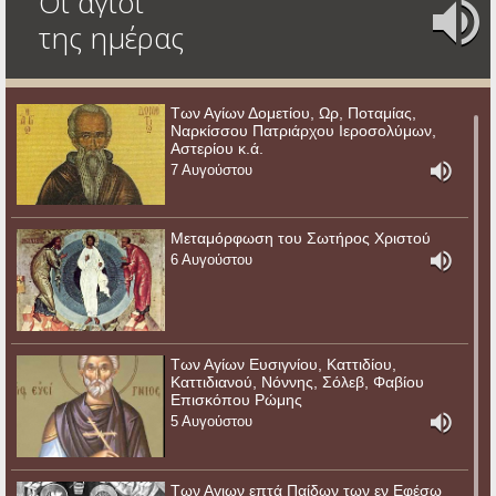
Οι άγιοι
της ημέρας
Των Αγίων Δομετίου, Ωρ, Ποταμίας,
Ναρκίσσου Πατριάρχου Ιεροσολύμων,
Αστερίου κ.ά.
7 Αυγούστου
Μεταμόρφωση του Σωτήρος Χριστού
6 Αυγούστου
Των Αγίων Ευσιγνίου, Καττιδίου,
Καττιδιανού, Νόννης, Σόλεβ, Φαβίου
Επισκόπου Ρώμης
5 Αυγούστου
Των Αγιων επτά Παίδων των εν Εφέσω