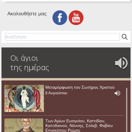
Ακολουθήστε μας
Οι άγιοι
της ημέρας
Μεταμόρφωση του Σωτήρος Χριστού
6 Αυγούστου
Των Αγίων Ευσιγνίου, Καττιδίου,
Καττιδιανού, Νόννης, Σόλεβ, Φαβίου
Επισκόπου Ρώμης