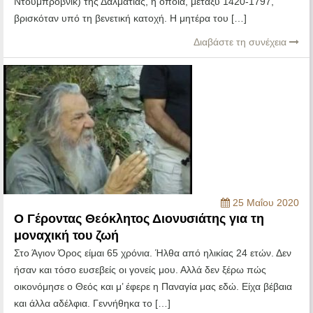
Ντουμπρόβνικ) της Δαλματίας, η οποία, μεταξύ 1420-1797,
βρισκόταν υπό τη βενετική κατοχή. Η μητέρα του […]
Διαβάστε τη συνέχεια
25 Μαΐου 2020
Ο Γέροντας Θεόκλητος Διονυσιάτης για τη
μοναχική του ζωή
Στο Άγιον Όρος είμαι 65 χρόνια. Ήλθα από ηλικίας 24 ετών. Δεν
ήσαν και τόσο ευσεβείς οι γονείς μου. Αλλά δεν ξέρω πώς
οικονόμησε ο Θεός και μ’ έφερε η Παναγία μας εδώ. Είχα βέβαια
και άλλα αδέλφια. Γεννήθηκα το […]