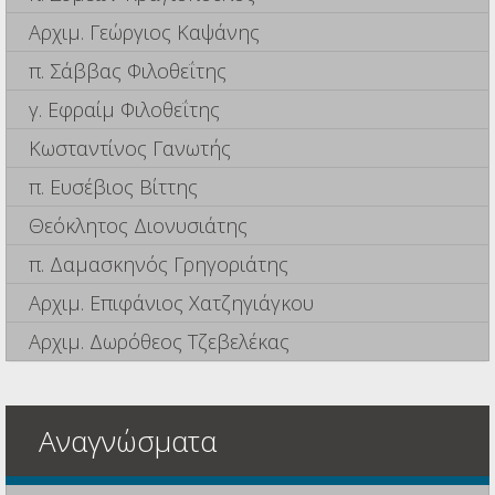
Αρχιμ. Γεώργιος Καψάνης
π. Σάββας Φιλοθεΐτης
γ. Εφραίμ Φιλοθεΐτης
Κωσταντίνος Γανωτής
π. Ευσέβιος Βίττης
Θεόκλητος Διονυσιάτης
π. Δαμασκηνός Γρηγοριάτης
Αρχιμ. Επιφάνιος Χατζηγιάγκου
Αρχιμ. Δωρόθεος Τζεβελέκας
Αναγνώσματα