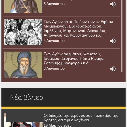
5 Αυγούστου
Των Αγιων επτά Παίδων των εν Εφέσω
Μαξιμιλιανού, Εξακουστωδιανού,
Ιαμβλίχου, Μαρτινιανού, Διονυσίου,
Αντωνίνου και Κωνσταντίνου κ.ά.
4 Αυγούστου
Των Αγίων Δαλμάτου, Φαύστου,
Ισαακίου, Στεφάνου Πάπα Ρώμης,
Σαλώμης μυροφόρου κ.ά.
3 Αυγούστου
Νέα βίντεο
Οι διδαχές της γερόντισσας Γαλακτίας της
Κρήτης για την οικογένεια
19 Μαρτίου 2025