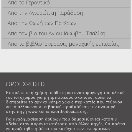
Από το Γεροντικό
Από την Αγιορείτικη παράδοση
Από την Φωνή των Πατέρων
Από τον βίο του Αγίου Ιάκωβου Τσαλίκη
Από το βιβλίο 'Εκφρασις μοναχικής εμπειρίας
ΟΡΟΙ ΧΡΗΣΗΣ
Επιτρέπεται η χρήση, διάθεση και αναπαραγωγή του υλικού
του ιστοχώρου για μη εμπορικούς σκοπους, αρκεί να
διατηρείται το αρχικό νόημα χωρίς περικοπές που πιθανόν
να το αλλοιώνουν με βασική προϋπόθεση την αναφορά
στην πηγή www.koinoniaorthodoxias.org.
Για αναδημοσίευση άρθρων που δημοσιεύονται κατόπιν
αδείας στον παρόντα ιστότοπο από άλλες πηγές, θα πρέπει
να αναζητηθεί η άδεια του κατόχου των πνευματικών