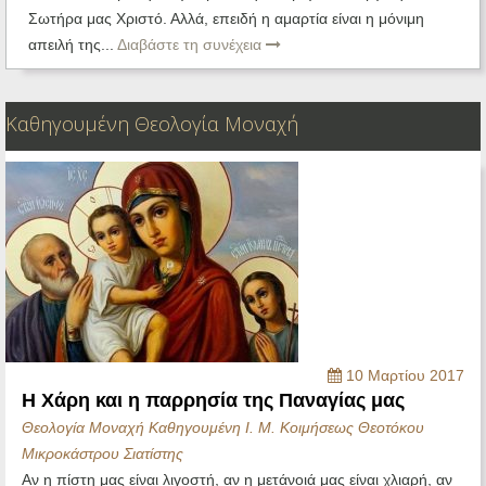
Σωτήρα μας Χριστό. Αλλά, επειδή η αμαρτία είναι η μόνιμη
απειλή της...
Διαβάστε τη συνέχεια
Καθηγουμένη Θεολογία Μοναχή
10 Μαρτίου 2017
Η Χάρη και η παρρησία της Παναγίας μας
Θεολογία Μοναχή Καθηγουμένη Ι. Μ. Κοιμήσεως Θεοτόκου
Μικροκάστρου Σιατίστης
Αν η πίστη μας είναι λιγοστή, αν η μετάνοιά μας είναι χλιαρή, αν