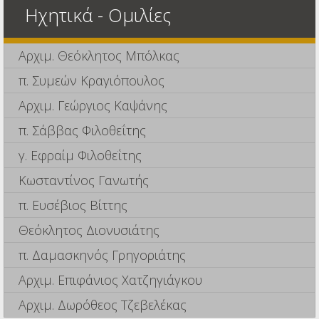
Ηχητικά - Ομιλίες
Αρχιμ. Θεόκλητος Μπόλκας
π. Συμεών Κραγιόπουλος
Αρχιμ. Γεώργιος Καψάνης
π. Σάββας Φιλοθεΐτης
γ. Εφραίμ Φιλοθεΐτης
Κωσταντίνος Γανωτής
π. Ευσέβιος Βίττης
Θεόκλητος Διονυσιάτης
π. Δαμασκηνός Γρηγοριάτης
Αρχιμ. Επιφάνιος Χατζηγιάγκου
Αρχιμ. Δωρόθεος Τζεβελέκας