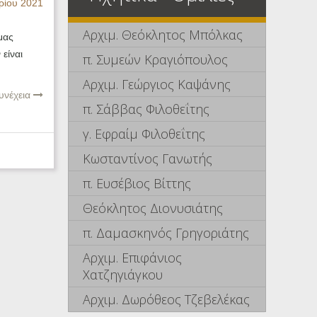
ρίου 2021
Αρχιμ. Θεόκλητος Μπόλκας
μας
είναι
π. Συμεών Κραγιόπουλος
Αρχιμ. Γεώργιος Καψάνης
υνέχεια
π. Σάββας Φιλοθεΐτης
γ. Εφραίμ Φιλοθεΐτης
Κωσταντίνος Γανωτής
π. Ευσέβιος Βίττης
Θεόκλητος Διονυσιάτης
π. Δαμασκηνός Γρηγοριάτης
Αρχιμ. Επιφάνιος
Χατζηγιάγκου
Αρχιμ. Δωρόθεος Τζεβελέκας