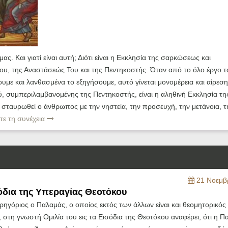
ς. Και γιατί είναι αυτή; Διότι είναι η Εκκλησία της σαρκώσεως και
υ, της Αναστάσεώς Του και της Πεντηκοστής. Όταν από το όλο έργο τ
με και λανθασμένα το εξηγήσουμε, αυτό γίνεται μονομέρεια και αίρεσ
ού, συμπεριλαμβανομένης της Πεντηκοστής, είναι η αληθινή Εκκλησία τη
 σταυρωθεί ο άνθρωπος με την νηστεία, την προσευχή, την μετάνοια, τ
τε τη συνέχεια
21 Νοεμβ
όδια της Υπεραγίας Θεοτόκου
ρηγόριος ο Παλαμάς, ο οποίος εκτός των άλλων είναι και θεομητορικός
 στη γνωστή Ομιλία του εις τα Εισόδια της Θεοτόκου αναφέρει, ότι η Π