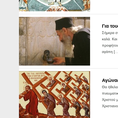
Για το
Σήμερα σ
καλά. Κα
προφήτου 
αγάπη […
Αγώνας
Θα ήθελα
πνευματικ
Χριστού μ
Χριστιανο