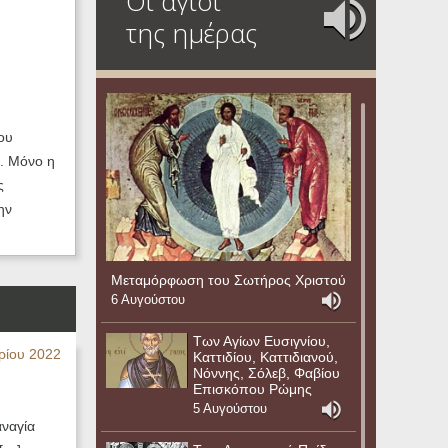
Οι άγιοι
της ημέρας
ου
η. Μόνο η
ς
ην
Μεταμόρφωση του Σωτήρος Χριστού
6 Αυγούστου
Των Αγίων Ευσιγνίου,
ρίου 2022
Καττιδίου, Καττιδιανού,
Νόννης, Σόλεβ, Φαβίου
Επισκόπου Ρώμης
5 Αυγούστου
αναγία