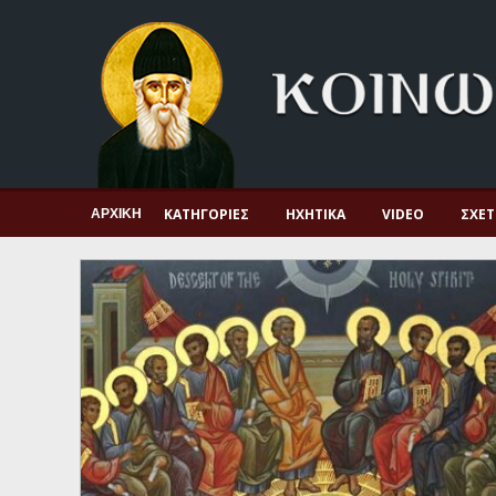
Αρχική
Πνευματική ζωή
Μαρτυρία και διδαχή
Λατρεία και προσευχή
Πατερικό ανθολόγιο
ΚΑΤΗΓΟΡΊΕΣ
ΗΧΗΤΙΚΆ
VIDEO
ΣΧΕΤ
ΑΡΧΙΚΉ
Αγιολόγιο – Εορτολόγιο
Γέροντες
Η πίστη στην εποχή μας
Ορθόδοξη οικογένεια
Ορθόδοξο προσκυνητάριο
Σκέψεις-προβληματισμοί