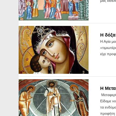
μας εισε
Η δόξα
Η Αγία μα
«τιμιωτέρ
είχε προφ
Η Μετα
Μεταφερθ
Είδαμε ν
τα ενδύμ
προφήτη 