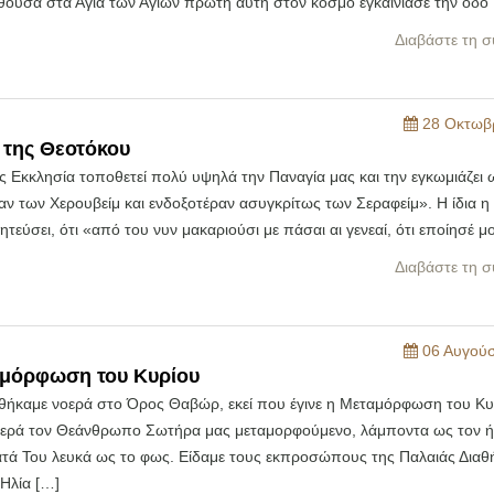
λθούσα στα Άγια των Αγίων πρώτη αυτή στον κόσμο εγκαινίασε την οδό
Διαβάστε τη σ
28 Οκτωβρ
 της Θεοτόκου
ς Εκκλησία τοποθετεί πολύ υψηλά την Παναγία μας και την εγκωμιάζει 
αν των Χερουβείμ και ενδοξοτέραν ασυγκρίτως των Σεραφείμ». Η ίδια 
ητεύσει, ότι «από του νυν μακαριούσι με πάσαι αι γενεαί, ότι εποίησέ μο
Διαβάστε τη σ
06 Αυγούσ
μόρφωση του Κυρίου
ήκαμε νοερά στο Όρος Θαβώρ, εκεί που έγινε η Μεταμόρφωση του Κυ
οερά τον Θεάνθρωπο Σωτήρα μας μεταμορφούμενο, λάμποντα ως τον ήλ
ατά Του λευκά ως το φως. Είδαμε τους εκπροσώπους της Παλαιάς Διαθή
Ηλία […]