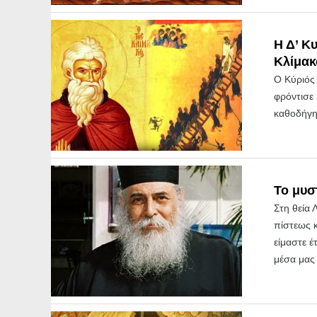
Η Δ’ Κ
Κλίμακ
Ο Κύριός 
φρόντισε 
καθοδήγησ
Το μυσ
Στη θεία 
πίστεως κ
είμαστε έ
μέσα μας 