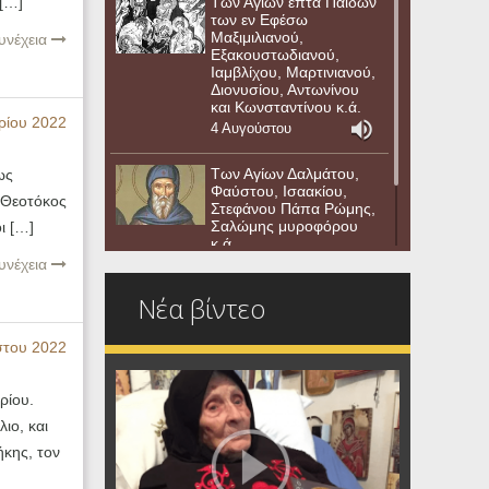
Των Αγιων επτά Παίδων
 […]
των εν Εφέσω
Μαξιμιλιανού,
υνέχεια
Εξακουστωδιανού,
Ιαμβλίχου, Μαρτινιανού,
Διονυσίου, Αντωνίνου
και Κωνσταντίνου κ.ά.
ίου 2022
4 Αυγούστου
Των Αγίων Δαλμάτου,
ως
Φαύστου, Ισαακίου,
η Θεοτόκος
Στεφάνου Πάπα Ρώμης,
Σαλώμης μυροφόρου
ι […]
κ.ά.
υνέχεια
3 Αυγούστου
Νέα βίντεο
του 2022
ρίου.
ιο, και
κης, τον