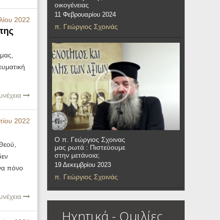
οικογένειας
11 Φεβρουαρίου 2024
λίου 2022
π. Γεώργιος Σχοινάς
της
 μας,
νευματική
υνέχεια
τίου 2022
Ο π. Γεώργιος Σχοινας
 Θεού,
μας ρωτά : Πιστεύουμε
στην μετάνοια;
δεν
19 Δεκεμβρίου 2023
ένα πόνο
π. Γεώργιος Σχοινάς
υνέχεια
Ηχητικά - Ομιλίες