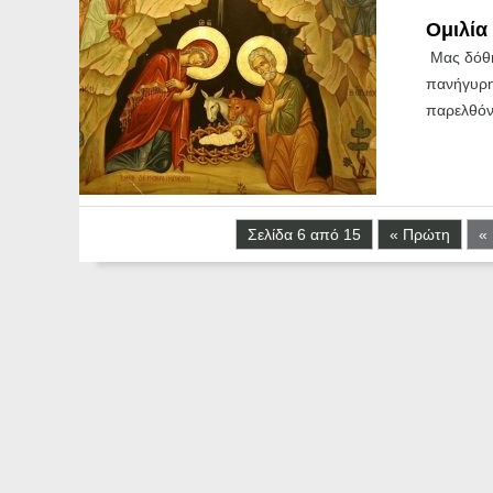
Ομιλία
Μας δόθη
πανήγυρη,
παρελθόν 
Σελίδα 6 από 15
« Πρώτη
«