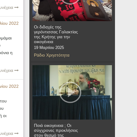
υνέχεια
λίου 2022
Οι διδαχές της
γερόντισσας Γαλακτίας
της Κρήτης για την
υμάμαι
οικογένεια
υ
19 Μαρτίου 2025
ρόνια η
Ράδιο Χρηστότητα
υνέχεια
νίου 2022
 του
ου
ή οι
Ποιά οικογενεια ; Οι
σύγχρονες προκλήσεις
υνέχεια
στον θεσμό της