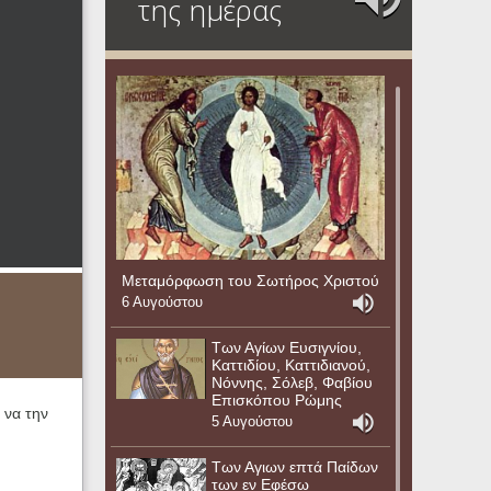
της ημέρας
Μεταμόρφωση του Σωτήρος Χριστού
6 Αυγούστου
Των Αγίων Ευσιγνίου,
Καττιδίου, Καττιδιανού,
Νόννης, Σόλεβ, Φαβίου
Επισκόπου Ρώμης
 να την
5 Αυγούστου
Των Αγιων επτά Παίδων
των εν Εφέσω