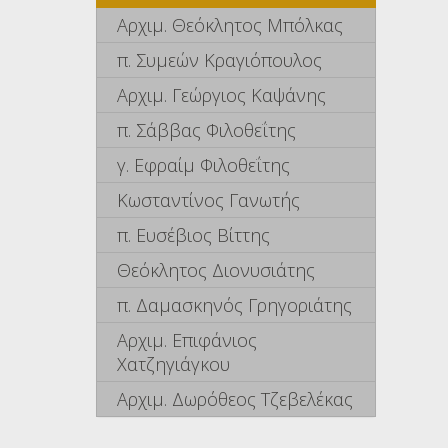
Αρχιμ. Θεόκλητος Μπόλκας
π. Συμεών Κραγιόπουλος
Αρχιμ. Γεώργιος Καψάνης
π. Σάββας Φιλοθεΐτης
γ. Εφραίμ Φιλοθεΐτης
Κωσταντίνος Γανωτής
π. Ευσέβιος Βίττης
Θεόκλητος Διονυσιάτης
π. Δαμασκηνός Γρηγοριάτης
Αρχιμ. Επιφάνιος
Χατζηγιάγκου
Αρχιμ. Δωρόθεος Τζεβελέκας