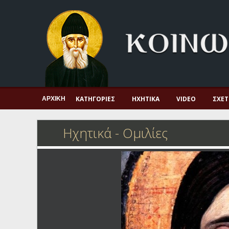
Αρχική
Πνευματική ζωή
Μαρτυρία και διδαχή
Λατρεία και προσευχή
Πατερικό ανθολόγιο
ΚΑΤΗΓΟΡΊΕΣ
ΗΧΗΤΙΚΆ
VIDEO
ΣΧΕΤ
ΑΡΧΙΚΉ
Αγιολόγιο – Εορτολόγιο
Ηχητικά - Ομιλίες
Γέροντες
Η πίστη στην εποχή μας
Ορθόδοξη οικογένεια
Ορθόδοξο προσκυνητάριο
Σκέψεις-προβληματισμοί