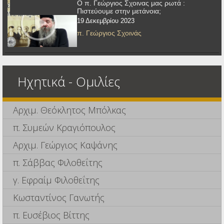
Ο π. Γεώργιος Σχοινας μας ρωτά :
Πιστεύουμε στην μετάνοια;
19 Δεκεμβρίου 2023
π. Γεώργιος Σχοινάς
Ηχητικά - Ομιλίες
Αρχιμ. Θεόκλητος Μπόλκας
π. Συμεών Κραγιόπουλος
Αρχιμ. Γεώργιος Καψάνης
π. Σάββας Φιλοθεΐτης
γ. Εφραίμ Φιλοθεΐτης
Κωσταντίνος Γανωτής
π. Ευσέβιος Βίττης