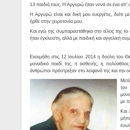
13 παιδιά τους. Η Αργυρώ ήταν νονά σε ένα απ’ 
Η Αργυρώ είναι και δική μου ευεργέτις, διότι 
ήρθε στην χειροτονία μου.
Και εγώ της συμπαραστάθηκα στο τέλος της το 
ήταν έγκλειστη, αλλά με παιδική και αγγελική συ
Εκοιμήθη στις 12 Ιουλίου 2014 η δούλη του Θε
μοναδικό παιδί της, η ασθενής, η πολύαθλος
άνθρωποι πρόστρεξαν στο λείψανό της και την οδ
Μετά
τον
μονα
με τ
Και 
μήπω
ευωδ