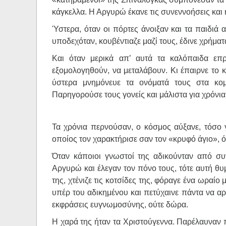
κάγκελλα. Η Αργυρώ έκανε τις συνεννοήσεις και 
Ύστερα, όταν οι πόρτες άνοιξαν και τα παιδιά
υποδεχόταν, κουβέντιαζε μαζί τους, έδινε χρήματ
Και όταν μερικά απ’ αυτά τα καλόπαιδα επ
εξομολογηθούν, να μεταλάβουν. Κι έπαιρνε το κ
ύστερα μνημόνευε τα ονόματά τους στα κομπ
Παρηγορούσε τους γονείς και μάλιστα για χρόνια
Τα χρόνια περνούσαν, ο κόσμος αύξανε, τόσο γ
οποίος τον χαρακτήρισε σαν τον «κρυφό άγιο», ό
Όταν κάποιοι γνωστοί της αδικούνταν από συ
Αργυρώ και έλεγαν τον πόνο τους, τότε αυτή θ
της, χτένιζε τις κοτσίδες της, φόραγε ένα ωραίο
υπέρ του αδικημένου και πετύχαινε πάντα να αρθ
εκφράσεις ευγνωμοσύνης, ούτε δώρα.
Η χαρά της ήταν τα Χριστούγεννα. Παρέλαυναν πο