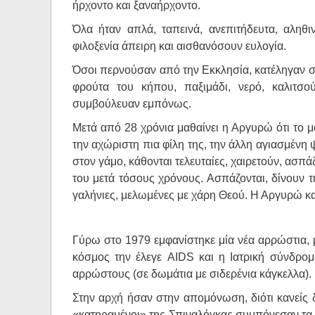
ήρχοντο και ξαναήρχοντο.
Όλα ήταν απλά, ταπεινά, ανεπιτήδευτα, αληθ
φιλοξενία άπειρη και αισθανόσουν ευλογία.
Όσοι περνούσαν από την Εκκλησία, κατέληγαν στ
φρούτα του κήπου, παξιμάδι, νερό, καλιτσού
συμβούλευαν εμπόνως.
Μετά από 28 χρόνια μαθαίνει η Αργυρώ ότι το μο
την αχώριστη πια φίλη της, την άλλη αγιασμένη 
στον γάμο, κάθονται τελευταίες, χαιρετούν, ασπά
του μετά τόσους χρόνους. Ασπάζονται, δίνουν τ
γαλήνιες, μελωμένες με χάρη Θεού. Η Αργυρώ και
Γύρω στο 1979 εμφανίστηκε μία νέα αρρώστια, μ
κόσμος την έλεγε AIDS και η Ιατρική σύνδρομ
αρρώστους (σε δωμάτια με σιδερένια κάγκελλα).
Στην αρχή ήσαν στην απομόνωση, διότι κανείς 
«κατηραμένοι» της Σπιναλόγκας συμπόνεσαν τα «