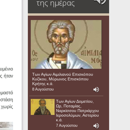
της ημέρας
υμένιο
Των Αγίων Αιμιλιανού Επισκόπου
ς ήταν
Κυζίκου, Μύρωνος Επισκόπου
Κρήτης κ.ά.
8 Αυγούστου
υμαστό
ε στάση
Των Αγίων Δομετίου,
Ωρ, Ποταμίας,
 χωρίς
Ναρκίσσου Πατριάρχου
Ιεροσολύμων, Αστερίου
κ.ά.
7 Αυγούστου