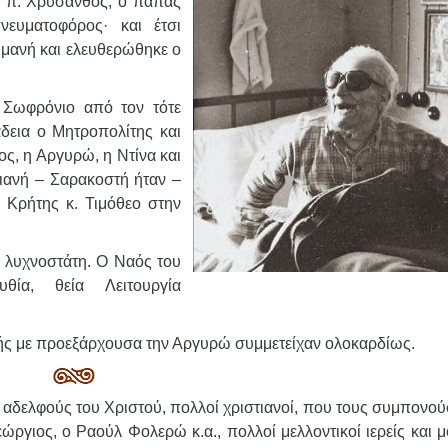
 ο π. Χρύσανθος, ο παπάς
νευματοφόρος· και έτσι
υμανή και ελευθερώθηκε ο
. Σωφρόνιο από τον τότε
δεια ο Μητροπολίτης και
πος, η Αργυρώ, η Ντίνα και
ιανή – Σαρακοστή ήταν –
ο Κρήτης κ. Τιμόθεο στην
ν λυχνοστάτη. Ο Ναός του
θία, θεία Λειτουργία
ονής με προεξάρχουσα την Αργυρώ συμμετείχαν ολοκαρδίως.
 αδελφούς του Χριστού, πολλοί χριστιανοί, που τους συμπονού
ώργιος, ο Ραούλ Φολερώ κ.α., πολλοί μελλοντικοί ιερείς και 