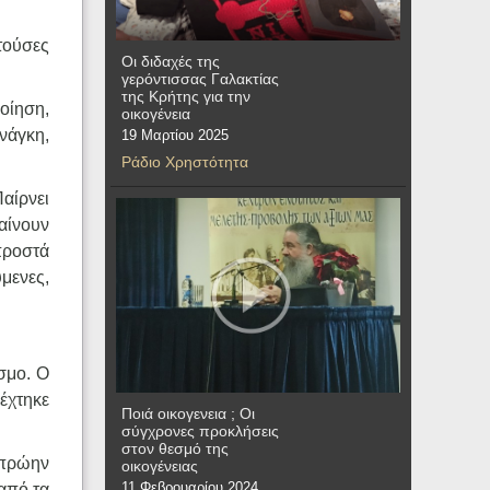
τούσες
Οι διδαχές της
γερόντισσας Γαλακτίας
της Κρήτης για την
οίηση,
οικογένεια
νάγκη,
19 Μαρτίου 2025
Ράδιο Χρηστότητα
Παίρνει
γαίνουν
μπροστά
μενες,
σμο. Ο
έχτηκε
Ποιά οικογενεια ; Οι
σύγχρονες προκλήσεις
στον θεσμό της
 πρώην
οικογένειας
11 Φεβρουαρίου 2024
από τα