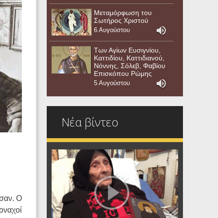
Μεταμόρφωση του
Σωτήρος Χριστού
6 Αυγούστου
Των Αγίων Ευσιγνίου,
Καττιδίου, Καττιδιανού,
Νόννης, Σόλεβ, Φαβίου
Επισκόπου Ρώμης
5 Αυγούστου
Νέα βίντεο
σαν. Ο
μοναχοί