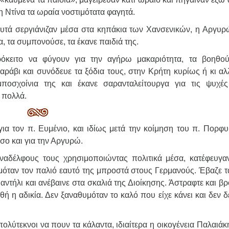
η Ντίνα τα ωραία νοστιμότατα φαγητά.
 αυτά σεργιάνιζαν μέσα στα κηπάκια των Χανσενικών, η Αργυρ
α, τα συμπονούσε, τα έκανε παιδιά της.
ρόκειτο να φύγουν για την αγήρω μακαριότητα, τα βοηθο
αράβι και συνόδευε τα ξόδια τους, στην Κρήτη κυρίως ή κι αλλ
οσχοίνια της και έκανε σαρανταλείτουργα για τις ψυχές
 πολλά.
ια τον π. Ευμένιο, και ιδίως μετά την κοίμηση του π. Πορφυ
σο και για την Αργυρώ.
ναδέλφους τους χρησιμοποιώντας πολιτικά μέσα, κατέφευγα
υμόταν τον παλιό εαυτό της μπροστά στους Γερμανούς. Έβαζε τ
 μαντήλι και ανέβαινε στα σκαλιά της Διοίκησης. Άστραφτε και β
ή η αδικία. Δεν ξαναθυμόταν το καλό που είχε κάνει και δεν 
λύτεκνοι να πουν τα κάλαντα, ιδιαίτερα η οικογένεια Παλαιάκ