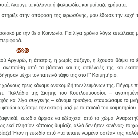
αυτά. Άκουγε τα κάλαντα ή ψαλμωδίες και μοίραζε χρήματα.
με στήριξε στην απόφαση της ιερωσύνης, μου έδωσε την ευχή τ
οσιακό με την θεία Κοινωνία. Για λίγα χρόνια λόγω απώλειας 
μπεριφορά.
ού Αργυρώ, η άπατρις, η χωρίς σύζυγο, η έχουσα θάψει το έ
· ανεπαύθη από τα βάσανα και τις ασθένειές της και εκατο
ήγησαν μέχρι τον ταπεινό τάφο της στο Γ’ Κοιμητήριο.
 χρόνους τρεις κάναμε ανακομιδή των λειψάνων της. Πήγαμε π
 π. Παλλάδιο της Σκήτης του Κουτλουμουσίου – αγαπημέν
χός και λίγο συγγενής – κάναμε τρισάγιο, σταυρώσαμε το μνή
ο φτυάρι αρχίσαμε την εκταφή μαζί με τα παιδιά του κοιμητηρίου.
ξαφνικά!, ευωδία άρχισε να εξέρχεται από το χώμα. Αναρωτη
ς εκεί πλησίον κάποιος θυμίαζε, αλλά δεν ήταν κανένας· το χω
ίαζε! Ήταν η ευωδία από «τα τεταπεινωμένα οστέα» της πολύ