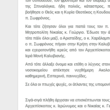
τον συνόδευαν, τον φρόντιζαν και τον διάβαζε
της Σπιναλόγκα, ήδη πολιός, κάτασπρος, π
βοήθησε ο Θεός και η Κυρία Θεοτόκος η Κουδο
π. Σωφρόνιος.
Και τότε ζήτησαν όλοι για παπά τους τον π
Μητροπολίτη Νικαίας κ. Γεώργιο. Έδωσε την ά
τότε πάλι όλοι μαζί, ο Αριστείδης, ο κ. Χαράλαμ
ο π. Σωφρόνιος πήγαν στην Κρήτη στην Καλυβ
και εχειροτονήθη ιερεύς από τον Αρχιεπίσκοπ
Ιερά Μονή Καλυβιανής.
Από τότε άλλαξε όνομα και ετέθη ο λύχνος στο
νοσοκομείου απέκτησε νυχθήμερη Ακολου
καθημερινή, Εσπερινό, παννυχίδες.
Σε όλα οι πτωχές ψυχές, οι άτλαντες της υπομ
Σιγά-σιγά πλήθη άρχισαν να επισκέπτωνται τους
Αρχιεπίσκοπος κ. Ιερώνυμος και ο Νικαίας κ. Γε