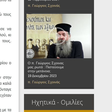
π. Γεώργιος Σχοινάς
ώ τους
ύσε να
ού, κι
 τους.
ρίου ο
Ο π. Γεώργιος Σχοινας
μας ρωτά : Πιστεύουμε
στην μετάνοια;
19 Δεκεμβρίου 2023
ν στην
π. Γεώργιος Σχοινάς
α καλά
ρόνταγε
δεχόταν
Ηχητικά - Ομιλίες
η με τα