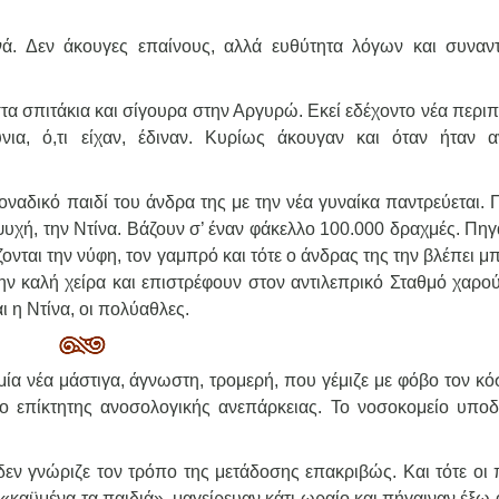
ινά. Δεν άκουγες επαίνους, αλλά ευθύτητα λόγων και συναν
α σπιτάκια και σίγουρα στην Αργυρώ. Εκεί εδέχοντο νέα περιπ
νια, ό,τι είχαν, έδιναν. Κυρίως άκουγαν και όταν ήταν α
ναδικό παιδί του άνδρα της με την νέα γυναίκα παντρεύεται. 
ψυχή, την Ντίνα. Βάζουν σ’ έναν φάκελλο 100.000 δραχμές. Πη
ζονται την νύφη, τον γαμπρό και τότε ο άνδρας της την βλέπει 
ην καλή χείρα και επιστρέφουν στον αντιλεπρικό Σταθμό χαρού
 η Ντίνα, οι πολύαθλες.
ία νέα μάστιγα, άγνωστη, τρομερή, που γέμιζε με φόβο τον κό
ο επίκτητης ανοσολογικής ανεπάρκειας. Το νοσοκομείο υποδ
δεν γνώριζε τον τρόπο της μετάδοσης επακριβώς. Και τότε οι
καϋμένα τα παιδιά», μαγείρευαν κάτι ωραίο και πήγαιναν έξω 