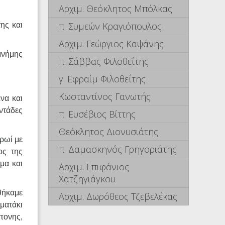
Αρχιμ. Θεόκλητος Μπόλκας
π. Συμεών Κραγιόπουλος
ης και
Αρχιμ. Γεώργιος Καψάνης
μνήμης
π. Σάββας Φιλοθεΐτης
γ. Εφραίμ Φιλοθεΐτης
Κωσταντίνος Γανωτής
να και
ντάδες
π. Ευσέβιος Βίττης
Θεόκλητος Διονυσιάτης
ρωί με
π. Δαμασκηνός Γρηγοριάτης
ος της
μα και
Αρχιμ. Επιφάνιος
Χατζηγιάγκου
θήκαμε
Αρχιμ. Δωρόθεος Τζεβελέκας
ματάκι
πονης,