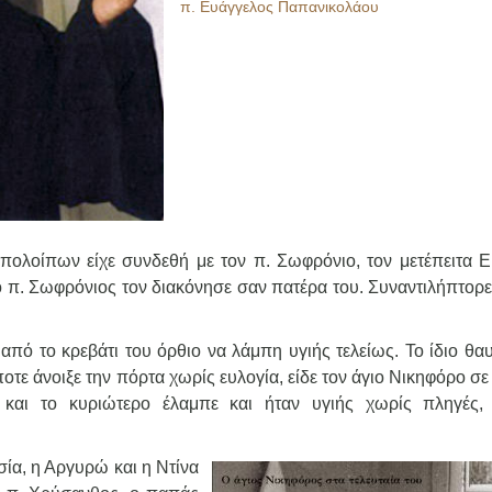
π. Ευάγγελος Παπανικολάου
πολοίπων είχε συνδεθή με τον π. Σωφρόνιο, τον μετέπειτα Ε
 ο π. Σωφρόνιος τον διακόνησε σαν πατέρα του. Συναντιλήπτορε
ό το κρεβάτι του όρθιο να λάμπη υγιής τελείως. Το ίδιο θα
οτε άνοιξε την πόρτα χωρίς ευλογία, είδε τον άγιο Νικηφόρο σ
και το κυριώτερο έλαμπε και ήταν υγιής χωρίς πληγές,
ία, η Αργυρώ και η Ντίνα