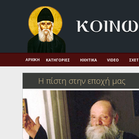
Αρχική
Πνευματική ζωή
Μαρτυρία και διδαχή
Λατρεία και προσευχή
Πατερικό ανθολόγιο
ΚΑΤΗΓΟΡΊΕΣ
ΗΧΗΤΙΚΆ
VIDEO
ΣΧΕΤ
ΑΡΧΙΚΉ
Αγιολόγιο – Εορτολόγιο
Η πίστη στην εποχή μας
Γέροντες
Η πίστη στην εποχή μας
Ορθόδοξη οικογένεια
Ορθόδοξο προσκυνητάριο
Σκέψεις-προβληματισμοί