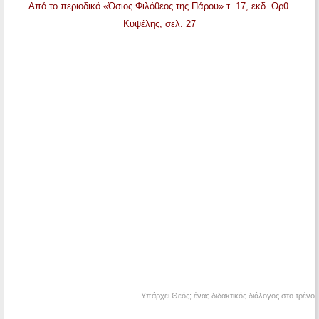
Από το περιοδικό «Όσιος Φιλόθεος της Πάρου» τ. 17, εκδ. Ορθ.
Κυψέλης, σελ. 27
Υπάρχει Θεός; ένας διδακτικός διάλογος στο τρένο