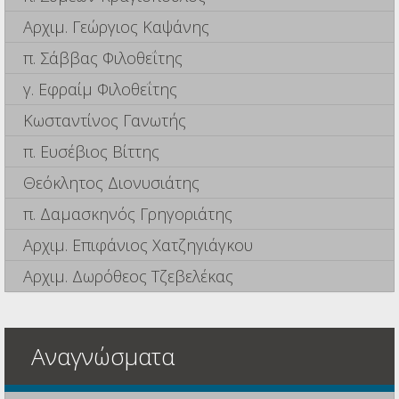
Αρχιμ. Γεώργιος Καψάνης
π. Σάββας Φιλοθεΐτης
γ. Εφραίμ Φιλοθεΐτης
Κωσταντίνος Γανωτής
π. Ευσέβιος Βίττης
Θεόκλητος Διονυσιάτης
π. Δαμασκηνός Γρηγοριάτης
Αρχιμ. Επιφάνιος Χατζηγιάγκου
Αρχιμ. Δωρόθεος Τζεβελέκας
Αναγνώσματα