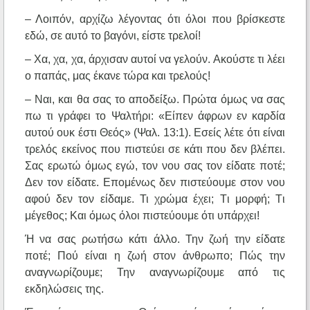
– Λοιπόν, αρχίζω λέγοντας ότι όλοι που βρίσκεστε
εδώ, σε αυτό το βαγόνι, είστε τρελοί!
– Χα, χα, χα, άρχισαν αυτοί να γελούν. Ακούστε τι λέει
ο παπάς, μας έκανε τώρα και τρελούς!
– Ναι, και θα σας το αποδείξω. Πρώτα όμως να σας
πω τι γράφει το Ψαλτήρι: «Είπεν άφρων εν καρδία
αυτού ουκ έστι Θεός» (Ψαλ. 13:1). Εσείς λέτε ότι είναι
τρελός εκείνος που πιστεύει σε κάτι που δεν βλέπει.
Σας ερωτώ όμως εγώ, τον νου σας τον είδατε ποτέ;
Δεν τον είδατε. Επομένως δεν πιστεύουμε στον νου
αφού δεν τον είδαμε. Τι χρώμα έχει; Tι μορφή; Tι
μέγεθος; Kαι όμως όλοι πιστεύουμε ότι υπάρχει!
Ή να σας ρωτήσω κάτι άλλο. Την ζωή την είδατε
ποτέ; Πού είναι η ζωή στον άνθρωπο; Πώς την
αναγνωρίζουμε; Την αναγνωρίζουμε από τις
εκδηλώσεις της.