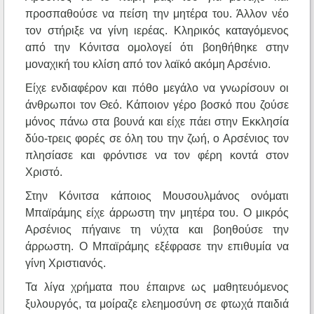
προσπαθούσε να πείση την μητέρα του. Άλλον νέο
τον στήριξε να γίνη ιερέας. Κληρικός καταγόμενος
από την Κόνιτσα ομολογεί ότι βοηθήθηκε στην
μοναχική του κλίση από τον λαϊκό ακόμη Αρσένιο.
Είχε ενδιαφέρον και πόθο μεγάλο να γνωρίσουν οι
άνθρωποι τον Θεό. Κάποιον γέρο βοσκό που ζούσε
μόνος πάνω στα βουνά και είχε πάει στην Εκκλησία
δύο-τρεις φορές σε όλη του την ζωή, ο Αρσένιος τον
πλησίασε και φρόντισε να τον φέρη κοντά στον
Χριστό.
Στην Κόνιτσα κάποιος Μουσουλμάνος ονόματι
Μπαϊράμης είχε άρρωστη την μητέρα του. Ο μικρός
Αρσένιος πήγαινε τη νύχτα και βοηθούσε την
άρρωστη. Ο Μπαϊράμης εξέφρασε την επιθυμία να
γίνη Χριστιανός.
Τα λίγα χρήματα που έπαιρνε ως μαθητευόμενος
ξυλουργός, τα μοίραζε ελεημοσύνη σε φτωχά παιδιά