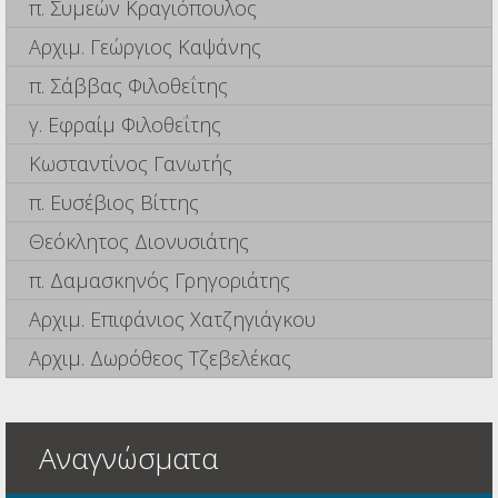
π. Συμεών Κραγιόπουλος
Αρχιμ. Γεώργιος Καψάνης
π. Σάββας Φιλοθεΐτης
γ. Εφραίμ Φιλοθεΐτης
Κωσταντίνος Γανωτής
π. Ευσέβιος Βίττης
Θεόκλητος Διονυσιάτης
π. Δαμασκηνός Γρηγοριάτης
Αρχιμ. Επιφάνιος Χατζηγιάγκου
Αρχιμ. Δωρόθεος Τζεβελέκας
Αναγνώσματα