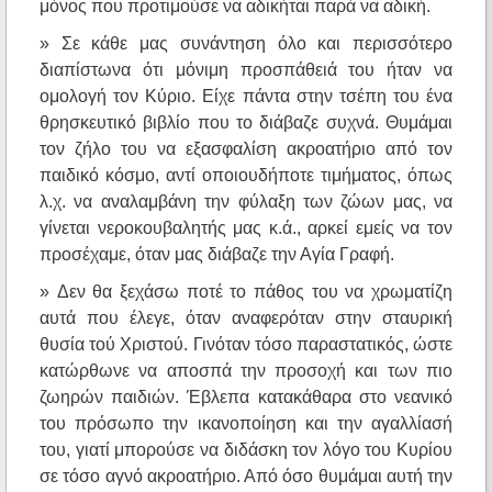
μόνος που προτιμούσε να αδικήται παρά να αδική.
» Σε κάθε μας συνάντηση όλο και περισσότερο
διαπίστωνα ότι μόνιμη προσπάθειά του ήταν να
ομολογή τον Κύριο. Είχε πάντα στην τσέπη του ένα
θρησκευτικό βιβλίο που το διάβαζε συχνά. Θυμάμαι
τον ζήλο του να εξασφαλίση ακροατήριο από τον
παιδικό κόσμο, αντί οποιουδήποτε τιμήματος, όπως
λ.χ. να αναλαμβάνη την φύλαξη των ζώων μας, να
γίνεται νεροκουβαλητής μας κ.ά., αρκεί εμείς να τον
προσέχαμε, όταν μας διάβαζε την Αγία Γραφή.
» Δεν θα ξεχάσω ποτέ το πάθος του να χρωματίζη
αυτά που έλεγε, όταν αναφερόταν στην σταυρική
θυσία τού Χριστού. Γινόταν τόσο παραστατικός, ώστε
κατώρθωνε να αποσπά την προσοχή και των πιο
ζωηρών παιδιών. Έβλεπα κατακάθαρα στο νεανικό
του πρόσωπο την ικανοποίηση και την αγαλλίασή
του, γιατί μπορούσε να διδάσκη τον λόγο του Κυρίου
σε τόσο αγνό ακροατήριο. Από όσο θυμάμαι αυτή την