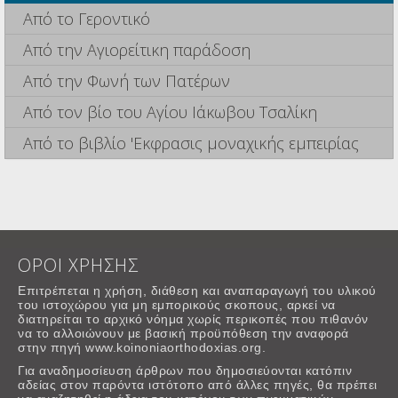
Από το Γεροντικό
Από την Αγιορείτικη παράδοση
Από την Φωνή των Πατέρων
Από τον βίο του Αγίου Ιάκωβου Τσαλίκη
Από το βιβλίο 'Εκφρασις μοναχικής εμπειρίας
ΟΡΟΙ ΧΡΗΣΗΣ
Επιτρέπεται η χρήση, διάθεση και αναπαραγωγή του υλικού
του ιστοχώρου για μη εμπορικούς σκοπους, αρκεί να
διατηρείται το αρχικό νόημα χωρίς περικοπές που πιθανόν
να το αλλοιώνουν με βασική προϋπόθεση την αναφορά
στην πηγή www.koinoniaorthodoxias.org.
Για αναδημοσίευση άρθρων που δημοσιεύονται κατόπιν
αδείας στον παρόντα ιστότοπο από άλλες πηγές, θα πρέπει