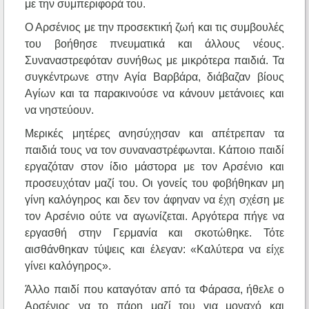
με την συμπεριφορά του.
Ο Αρσένιος με την προσεκτική ζωή και τις συμβουλές
του βοήθησε πνευματικά και άλλους νέους.
Συναναστρεφόταν συνήθως με μικρότερα παιδιά. Τα
συγκέντρωνε στην Αγία Βαρβάρα, διάβαζαν βίους
Αγίων και τα παρακινούσε να κάνουν μετάνοιες και
να νηστεύουν.
Μερικές μητέρες ανησύχησαν και απέτρεπαν τα
παιδιά τους να τον συναναστρέφωνται. Κάποιο παιδί
εργαζόταν στον ίδιο μάστορα με τον Αρσένιο και
προσευχόταν μαζί του. Οι γονείς του φοβήθηκαν μη
γίνη καλόγηρος και δεν τον άφηναν να έχη σχέση με
τον Αρσένιο ούτε να αγωνίζεται. Αργότερα πήγε να
εργασθή στην Γερμανία και σκοτώθηκε. Τότε
αισθάνθηκαν τύψεις και έλεγαν: «Καλύτερα να είχε
γίνει καλόγηρος».
Άλλο παιδί που καταγόταν από τα Φάρασα, ήθελε ο
Αρσένιος να το πάρη μαζί του για μοναχό και