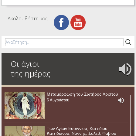
Ακολουθήστε μας
Οι άγιοι
της ημέρας
Μεταμόρφωση του Σωτήρος Χριστού
6 Αυγούστου
Των Αγίων Ευσιγνίου, Καττιδίου,
Καττιδιανού, Νόννης, Σόλεβ, Φαβίου