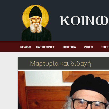
Αρχική
Πνευματική ζωή
Μαρτυρία και διδαχή
Λατρεία και προσευχή
Πατερικό ανθολόγιο
ΚΑΤΗΓΟΡΊΕΣ
ΗΧΗΤΙΚΆ
VIDEO
ΣΧΕΤ
ΑΡΧΙΚΉ
Αγιολόγιο – Εορτολόγιο
Μαρτυρία και διδαχή
Γέροντες
Η πίστη στην εποχή μας
Ορθόδοξη οικογένεια
Ορθόδοξο προσκυνητάριο
Σκέψεις-προβληματισμοί