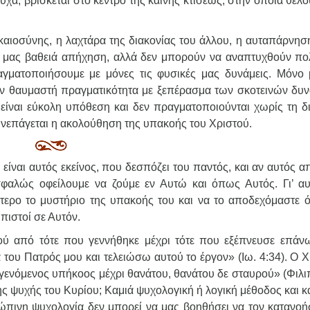
χα, βρίσκεται στο κέντρο της καινής κτίσεως, στην οποία θέλο
καιοσύνης, η λαχτάρα της διακονίας του άλλου, η αυταπάρνηση
σα μας βαθειά απήχηση, αλλά δεν μπορούν να αναπτυχθούν πο
γματοποιήσουμε με μόνες τις φυσικές μας δυνάμεις. Μόνο 
υν θαυμαστή πραγματικότητα με ξεπέρασμα των σκοτεινών δυ
είναι εύκολη υπόθεση και δεν πραγματοποιούνται χωρίς τη δ
υνεπάγεται η ακολούθηση της υπακοής του Χριστού.
 είναι αυτός εκείνος, που δεσπόζει του παντός, και αν αυτός α
σφαλώς οφείλουμε να ζούμε εν Αυτώ και όπως Αυτός. Γι’ αυ
τερο το μυστήριο της υπακοής του και να το αποδεχόμαστε ό
πιστοί σε Αυτόν.
ού από τότε που γεννήθηκε μέχρι τότε που εξέπνευσε επάν
 του Πατρός μου και τελειώσω αυτού το έργον» (Ιω. 4:34). Ο Χ
γενόμενος υπήκοος μέχρι θανάτου, θανάτου δε σταυρού» (Φιλιπ
 ψυχής του Κυρίου; Καμιά ψυχολογική ή λογική μέθοδος και κ
πινη ψυχολογία δεν μπορεί να μας βοηθήσει να τον κατανοή