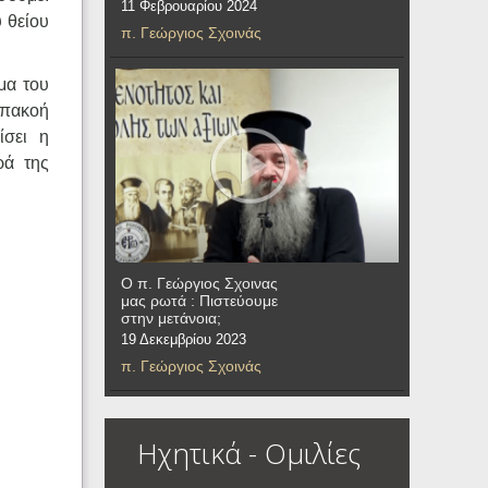
11 Φεβρουαρίου 2024
υ θείου
π. Γεώργιος Σχοινάς
μα του
υπακοή
ίσει η
ρά της
Ο π. Γεώργιος Σχοινας
μας ρωτά : Πιστεύουμε
στην μετάνοια;
19 Δεκεμβρίου 2023
π. Γεώργιος Σχοινάς
Ηχητικά - Ομιλίες