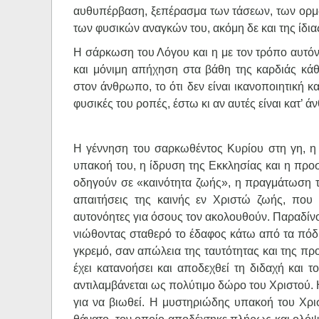
αυθυπέρβαση, ξεπέρασμα των τάσεων, των ορμώ
των φυσικών αναγκών του, ακόμη δε και της ίδιας
Η σάρκωση του Λόγου και η με τον τρόπο αυτόν
και μόνιμη απήχηση στα βάθη της καρδιάς κάθ
στον άνθρωπο, το ότι δεν είναι ικανοποιητική κα
φυσικές του ροπές, έστω κι αν αυτές είναι κατ’ άν
Η γέννηση του σαρκωθέντος Κυρίου στη γη, η 
υπακοή του, η ίδρυση της Εκκλησίας και η προ
οδηγούν σε «καινότητα ζωής», η πραγμάτωση τη
απαιτήσεις της καινής εν Χριστώ ζωής, που
αυτονόητες για όσους τον ακολουθούν. Παραδίνο
νιώθοντας σταθερό το έδαφος κάτω από τα πόδ
γκρεμό, σαν απώλεια της ταυτότητας και της πρ
έχει κατανοήσει και αποδεχθεί τη διδαχή και 
αντιλαμβάνεται ως πολύτιμο δώρο του Χριστού.
για να βιωθεί. Η μυστηριώδης υπακοή του Χρισ