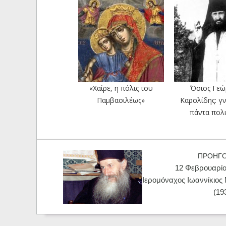
«Χαίρε, η πόλις του
Όσιος Γεώ
Παμβασιλέως»
Καρσλίδης: γν
πάντα πολύ
ΠΡΟΗΓ
12 Φεβρουαρίο
Ιερομόναχος Ιωαννίκιο
(19