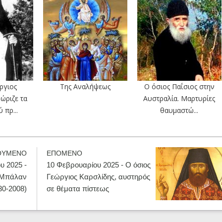
ργιος
Tης Αναλήψεως
Ο όσιος Παΐσιος στην
ώριζε τα
Αυστραλία. Μαρτυρίες
 πρ...
θαυμαστώ...
ΟΥΜΕΝΟ
ΕΠΟΜΕΝΟ
υ 2025 -
10 Φεβρουαρίου 2025 - Ο όσιος
ς Μπάλαν
Γεώργιος Καρσλίδης, αυστηρός
30-2008)
σε θέματα πίστεως