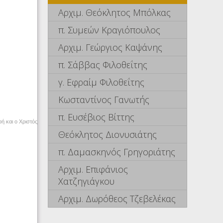
Αρχιμ. Θεόκλητος Μπόλκας
π. Συμεών Κραγιόπουλος
Αρχιμ. Γεώργιος Καψάνης
π. Σάββας Φιλοθεΐτης
γ. Εφραίμ Φιλοθεΐτης
Κωσταντίνος Γανωτής
π. Ευσέβιος Βίττης
ή και ο Χριστός
Θεόκλητος Διονυσιάτης
π. Δαμασκηνός Γρηγοριάτης
Αρχιμ. Επιφάνιος
Χατζηγιάγκου
Αρχιμ. Δωρόθεος Τζεβελέκας