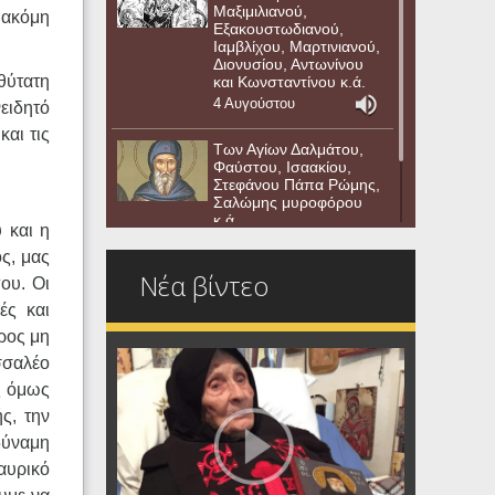
Μαξιμιλιανού,
 ακόμη
Εξακουστωδιανού,
Ιαμβλίχου, Μαρτινιανού,
Διονυσίου, Αντωνίνου
θύτατη
και Κωνσταντίνου κ.ά.
4 Αυγούστου
ειδητό
και τις
Των Αγίων Δαλμάτου,
Φαύστου, Ισαακίου,
Στεφάνου Πάπα Ρώμης,
Σαλώμης μυροφόρου
κ.ά.
 και η
3 Αυγούστου
ς, μας
Νέα βίντεο
ου. Οι
ές και
ρος μη
σσαλέο
ς όμως
ς, την
δύναμη
αυρικό