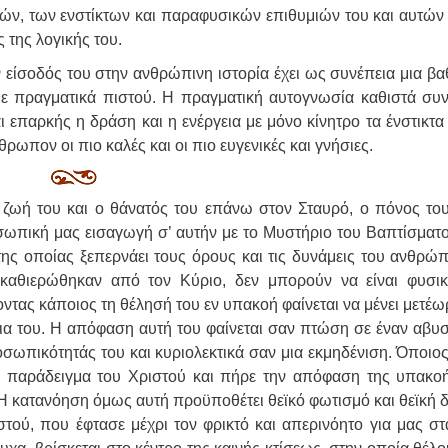
ν, των ενστίκτων και παραφυσικών επιθυμιών του και αυτών
 της λογικής του.
 είσοδός του στην ανθρώπινη ιστορία έχει ως συνέπεια μια βα
ε πραγματικά πιστού. Η πραγματική αυτογνωσία καθιστά συν
ι επαρκής η δράση και η ενέργεια με μόνο κίνητρο τα ένστικτα 
θρωπον οι πιο καλές και οι πιο ευγενικές και γνήσιες.
ζωή του και ο θάνατός του επάνω στον Σταυρό, ο πόνος του
σωπική μας εισαγωγή σ’ αυτήν με το Μυστήριο του Βαπτίσματο
ς οποίας ξεπερνάει τους όρους και τις δυνάμεις του ανθρώπ
 καθιερώθηκαν από τον Κύριο, δεν μπορούν να είναι φυσικ
ντας κάποιος τη θέλησή του εν υπακοή φαίνεται να μένει μετέω
ια του. Η απόφαση αυτή του φαίνεται σαν πτώση σε έναν αβυ
οσωπικότητάς του και κυριολεκτικά σαν μια εκμηδένιση. Όποιο
το παράδειγμα του Χριστού και πήρε την απόφαση της υπακοή
 Η κατανόηση όμως αυτή προϋποθέτει θεϊκό φωτισμό και θεϊκή 
τού, που έφτασε μέχρι τον φρικτό και απερινόητο για μας στ