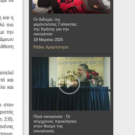
υμε να
 και η
Οι διδαχές της
γερόντισσας Γαλακτίας
λύ πιο
της Κρήτης για την
με την
οικογένεια
νάμεων
19 Μαρτίου 2025
ιάθεση
Ράδιο Χρηστότητα
ποτελεί
τό και
λο και
ω στον
ριστός
Ποιά οικογενεια ; Οι
. 2:8).
σύγχρονες προκλήσεις
στον θεσμό της
ανένας
οικογένειας
σουμε.