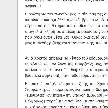
θάνατο, τον οποίο αποδέχτηκε πλήρως και ολόψυ
ανήκουμε.
Η αγάπη για τον πλησίον μας, η αίσθηση της δι
αυτοθυσία και ό,τι άλλο σχετικό, βρίσκουν μέ
πέρα από ό,τι θα ήμασταν σε θέση να τα πρα
ευαγγελική κλήση σε υπακοή μπορούν να γίνο
που εγκλείονται μέσα μας. Όμως όλα αυτά δεν 
μιας υπακοής ριζικής και αποφασιστικής, που σ
Αν ο Χριστός αποτελεί το κέντρο του κόσμου, αν
το κέντρο και τον λόγο της υπάρξεώς μας, α
οφείλουμε να κατανοούμε διαρκώς και περισσό
βαθύτερα στην πράξη, αν επιθυμούμε να είμαστε 
Η υπακοή υπήρξε κέντρο της ζωής του Χριστ
Σταυρό. «Εμόν βρώμα εστίν, ίνα ποιώ το θέλημα
«έμαθεν αφ’ ων έπαθε» την υπακοή (Εβρ. 5:8), «
Πώς όμως μπορούμε να εισδύσουμε στα βάθη της
ψυχολογικός παραλληλισμός με βάση την ανθρώ