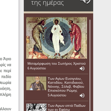
της ημέρας
ο Άγιο
Μεταμόρφωση του Σωτήρος Χριστού
ρίς να
6 Αυγούστου
ε περί
 πεδίο
Των Αγίων Ευσιγνίου,
Καττιδίου, Καττιδιανού,
θεωρία
Νόννης, Σόλεβ, Φαβίου
νόητη,
Επισκόπου Ρώμης
ν πλήρη
5 Αυγούστου
Των Αγιων επτά Παίδων
άλλουν
των εν Εφέσω