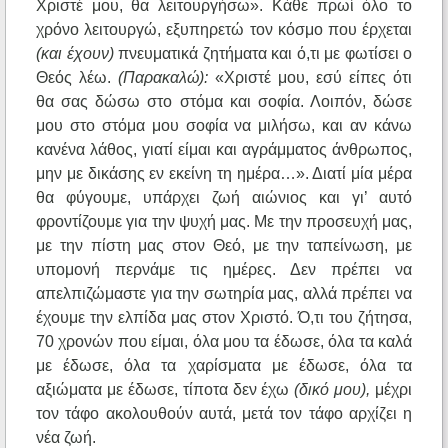
Χριστέ μου, θα λειτουργήσω». Κάθε πρωί όλο το
χρόνο λειτουργώ, εξυπηρετώ τον κόσμο που έρχεται
(και έχουν)
πνευματικά ζητήματα και ό,τι με φωτίσει ο
Θεός λέω.
(Παρακαλώ):
«Χριστέ μου, εσύ είπες ότι
θα σας δώσω στο στόμα και σοφία. Λοιπόν, δώσε
μου στο στόμα μου σοφία να μιλήσω, και αν κάνω
κανένα λάθος, γιατί είμαι και αγράμματος άνθρωπος,
μην με δικάσης εν εκείνη τη ημέρα…». Διατί μία μέρα
θα φύγουμε, υπάρχει ζωή αιώνιος και γι’ αυτό
φροντίζουμε για την ψυχή μας. Με την προσευχή μας,
με την πίστη μας στον Θεό, με την ταπείνωση, με
υπομονή περνάμε τις ημέρες. Δεν πρέπει να
απελπιζώμαστε για την σωτηρία μας, αλλά πρέπει να
έχουμε την ελπίδα μας στον Χριστό. Ό,τι του ζήτησα,
70 χρονών που είμαι, όλα μου τα έδωσε, όλα τα καλά
με έδωσε, όλα τα χαρίσματα με έδωσε, όλα τα
αξιώματα με έδωσε, τίποτα δεν έχω
(δικό μου),
μέχρι
τον τάφο ακολουθούν αυτά, μετά τον τάφο αρχίζει η
νέα ζωή.