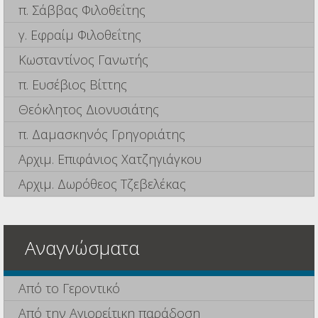
π. Σάββας Φιλοθεΐτης
γ. Εφραίμ Φιλοθεΐτης
Κωσταντίνος Γανωτής
π. Ευσέβιος Βίττης
Θεόκλητος Διονυσιάτης
π. Δαμασκηνός Γρηγοριάτης
Αρχιμ. Επιφάνιος Χατζηγιάγκου
Αρχιμ. Δωρόθεος Τζεβελέκας
Αναγνώσματα
Από το Γεροντικό
Από την Αγιορείτικη παράδοση