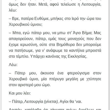
όμως δεν ήταν. Μετά, αφού τελείωσε η Λειτουργία,
λέω:
– Βρε, πατέρα Ευθύμιε, μπήκες στο Ιερό την ώρα του
Χερουβικού ύμνου;
– Μπα, εγώ πάτερ μου, να μπω στ’ Άγιο Βήμα; Μας
απαγορεύουν, πάτερ, εμάς τους μοναχούς που δεν
έχομε ιερωσύνη, ούτε στα Βημόθυρα δεν μπορούμε
να πατήσωμε, για ν’ ανάψωμε τα καντήλια μπροστά
στο τέμπλο. Υπάρχει κανόνας της Εκκλησίας.
Λέω:
– Πάτερ μου, άκουσα ένα φτερούγισμα στον
Χερουβικό ύμνο, μία πτέρυγα μεγάλη με χτύπησε
στον αριστερό μου ώμο.
Και μου λέει:
– Πάτερ, Λειτουργία
(γίνεται),
Αγίοι θα ‘ναι.
Λοιπόν, κατάλαβα ότι τάγματα αγίων Αγγέλων και