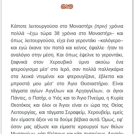
Κάποτε λειτουργούσα στο Μοναστήρι
(πριν)
χρόνια
πολλά –έχω τώρα 38 χρόνια στο Μοναστήρι– και
όπως λειτουργούσα, είχα ένα γεροντάκι –καλόγερο–
και εγώ έκανα τον παπά και κείνος έψαλλε· ήταν το
αναλόγιο στην μέση. Και όπως έψελνε το γεροντάκι,
ξαφνικά στον Χερουβικό ύμνο ακούω ένα
φτερούγισμα μέσ’ στο Ιερό, σαν πολλά παλληκάρια
στα λευκά ντυμένοι και φτερουγίζανε, έβλεπα και
μπροστά μου μέσ’ στο Άγιο Θυσιαστήριο. Είναι
τάγματα αγίων Αγγέλων και Αρχαγγέλων, οι άγιοι
Πάντες, ο Πατήρ, ο Υιός και το Άγιο Πνεύμα, η Κυρία
Θεοτόκος και όλοι οι Άγιοι είναι εν ώρα της Θείας
Λειτουργίας, και τάγματα Σεραφείμ, Χερουβείμ, εμείς
δεν είμαστε άξιοι να τα δούμε βέβαια αυτά. Όμως, εφ’
όσον μας αξίωσε και είμαστε ιερουργοί των θείων
Μυστηρίων, κάτι βλέπομε και κάτι πιστεύομε. Λοιπόν