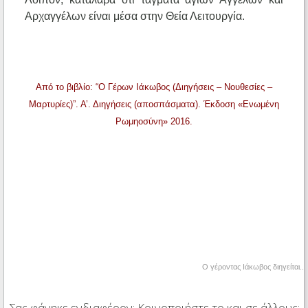
Αρχαγγέλων είναι μέσα στην Θεία Λειτουργία.
Από το βιβλίο: “Ο Γέρων Ιάκωβος (Διηγήσεις – Νουθεσίες –
Μαρτυρίες)”. Α’. Διηγήσεις (αποσπάσματα). Έκδοση «Ενωμένη
Ρωμηοσύνη» 2016.
O γέροντας Ιάκωβος διηγείται..
Σας φάνηκε ενδιαφέρον; Κοινοποιήστε το και σε άλλους: