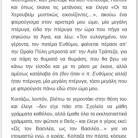
και όπως έκανα τις μετάνοιες και έλεγα «Οι τα
Χερουβείμ μυστικώς εικονίζοντες…», ακούω ένα
φτερούγισμα στον αριστερό μου ώμο, μία μεγάλη
πτέρυγα, είδα την πτέρυγα την ώρα που πήγα να
σηκώσω τα Άγια, και λέω: «Τον ευλογημένο, τον
γέροντα, τον πατέρα Ευθύμιο, φαίνεται πέρασε απ’
την Ωραία Πύλη μπροστά απ’ την Αγία Τράπεζα, για
να πάρη το θυμιατό να θυμιάση, που θα βγω να
κάνω την είσοδο και με το ράσο με έκανε, αλλά
αμέσως κατάλαβα ότι
(δεν ήταν ο π. Ευθύμιος αλλά)
ήταν πτέρυγα, μία μεγάλη πτέρυγα, τόσο μεγάλη που
με φτερούγισε πάνω εδώ στον ώμο μου.
Κοιτάζω, λοιπόν, βλέπω το γεροντάκι στην θέση του
και έλεγε –δεν είχε πάει στο Σχολείο να μάθη
γράμματα καθόλου, αλλά έμαθε όλα τα εκκλησιαστικά
γράμματα, τον φώτισε ο Θεός– και έλεγε ο γέρος εκεί:
«Ως τον Βασιλέα, ως τον Βασιλέα…» για να
ετοιμαστώ εγώ, ο ιερέας. Κοίταζα την πόρτα, κόσμος