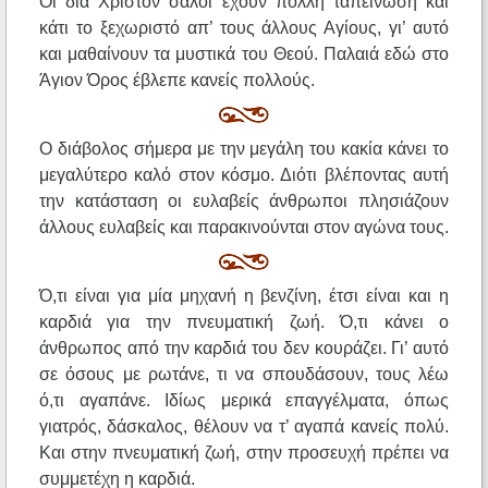
Οι δια Χριστόν σαλοί έχουν πολλή ταπείνωση και
κάτι το ξεχωριστό απ’ τους άλλους Αγίους, γι’ αυτό
και μαθαίνουν τα μυστικά του Θεού. Παλαιά εδώ στο
Άγιον Όρος έβλεπε κανείς πολλούς.
Ο διάβολος σήμερα με την μεγάλη του κακία κάνει το
μεγαλύτερο καλό στον κόσμο. Διότι βλέποντας αυτή
την κατάσταση οι ευλαβείς άνθρωποι πλησιάζουν
άλλους ευλαβείς και παρακινούνται στον αγώνα τους.
Ό,τι είναι για μία μηχανή η βενζίνη, έτσι είναι και η
καρδιά για την πνευματική ζωή. Ό,τι κάνει ο
άνθρωπος από την καρδιά του δεν κουράζει. Γι’ αυτό
σε όσους με ρωτάνε, τι να σπουδάσουν, τους λέω
ό,τι αγαπάνε. Ιδίως μερικά επαγγέλματα, όπως
γιατρός, δάσκαλος, θέλουν να τ’ αγαπά κανείς πολύ.
Και στην πνευματική ζωή, στην προσευχή πρέπει να
συμμετέχη η καρδιά.