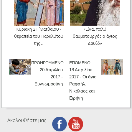
Κυριακή ΣΤ΄ Ματθαίου -
«Είναι πολύ
θεραπεία του Παραλύτου
θαυματουργός ο άγιος
της ...
Δαυΐδ»
ΠΡΟΗΓΟΥΜΕΝΟ
ΕΠΟΜΕΝΟ
20 Απριλίου
18 Απριλίου
2017 -
2017 - Οι άγιοι
Ευγνωμοσύνη
Ραφαήλ,
Νικόλαος και
Ειρήνη
Ακολουθήστε μας