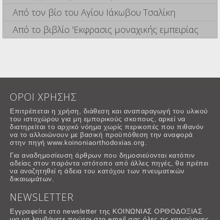
Από τον βίο του Αγίου Ιάκωβου Τσαλίκη
Από το βιβλίο 'Εκφρασις μοναχικής εμπειρίας
ΟΡΟΙ ΧΡΗΣΗΣ
Επιτρέπεται η χρήση, διάθεση και αναπαραγωγή του υλικού
του ιστοχώρου για μη εμπορικούς σκοπους, αρκεί να
διατηρείται το αρχικό νόημα χωρίς περικοπές που πιθανόν
να το αλλοιώνουν με βασική προϋπόθεση την αναφορά
στην πηγή www.koinoniaorthodoxias.org.
Για αναδημοσίευση άρθρων που δημοσιεύονται κατόπιν
αδείας στον παρόντα ιστότοπο από άλλες πηγές, θα πρέπει
να αναζητηθεί η άδεια του κατόχου των πνευματικών
δικαιωμάτων.
NEWSLETTER
Εγγραφείτε στο newsletter της ΚΟΙΝΩΝΙΑΣ ΟΡΘΟΔΟΞΙΑΣ
για να λαμβάνετε πρώτοι στο email σας όλες τις καινούργιες