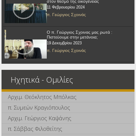
στον θεσμό της οικογένειας
11 Φεβρουαρίου 2024
π. Γεώργιος Σχοινάς
Ο π. Γεώργιος Σχοινας μας ρωτά :
Πιστεύουμε στην μετάνοια;
19 Δεκεμβρίου 2023
π. Γεώργιος Σχοινάς
Ηχητικά - Ομιλίες
Αρχιμ. Θεόκλητος Μπόλκας
π. Συμεών Κραγιόπουλος
Αρχιμ. Γεώργιος Καψάνης
π. Σάββας Φιλοθεΐτης