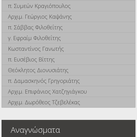
π. Συμεών Κραγιόπουλος
Αρχιμ. Γεώργιος Καψάνης
π. Σάββας Φιλοθεΐτης
γ. Εφραίμ Φιλοθεΐτης
Κωσταντίνος Γανωτής
π. Ευσέβιος Βίττης
Θεόκλητος Διονυσιάτης
π. Δαμασκηνός Γρηγοριάτης
Αρχιμ. Επιφάνιος Χατζηγιάγκου
Αρχιμ. Δωρόθεος Τζεβελέκας
Αναγνώσματα