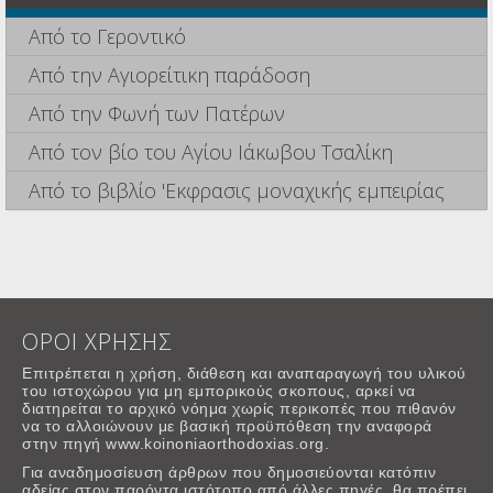
Από το Γεροντικό
Από την Αγιορείτικη παράδοση
Από την Φωνή των Πατέρων
Από τον βίο του Αγίου Ιάκωβου Τσαλίκη
Από το βιβλίο 'Εκφρασις μοναχικής εμπειρίας
ΟΡΟΙ ΧΡΗΣΗΣ
Επιτρέπεται η χρήση, διάθεση και αναπαραγωγή του υλικού
του ιστοχώρου για μη εμπορικούς σκοπους, αρκεί να
διατηρείται το αρχικό νόημα χωρίς περικοπές που πιθανόν
να το αλλοιώνουν με βασική προϋπόθεση την αναφορά
στην πηγή www.koinoniaorthodoxias.org.
Για αναδημοσίευση άρθρων που δημοσιεύονται κατόπιν
αδείας στον παρόντα ιστότοπο από άλλες πηγές, θα πρέπει