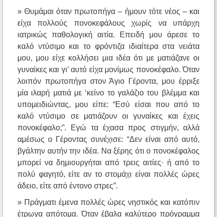
» Θυμάμαι όταν πρωτοπήγα – ήμουν τότε νέος – και
είχα πολλούς πονοκεφάλους χωρίς να υπάρχη
ιατρικώς παθολογική αιτία. Επειδή μου άρεσε το
καλό ντύσιμο και το φρόντιζα ιδιαίτερα στα νειάτα
μου, μου είχε κολλήσει μια ιδέα ότι με ματιάζανε οι
γυναίκες και γι’ αυτό είχα μονίμως πονοκέφαλο. Όταν
λοιπόν πρωτοπήγα στον Άγιο Γέροντα, μου έρριξε
μία ιλαρή ματιά με ‘κείνο το γαλάζιο του βλέμμα και
υπομειδιώντας, μου είπε: “Εσύ είσαι που από το
καλό ντύσιμο σε ματιάζουν οι γυναίκες και έχεις
πονοκέφαλο;”. Εγώ τα έχασα προς στιγμήν, αλλά
αμέσως ο Γέροντας συνέχισε: “Δεν είναι από αυτό,
βγάλτην αυτήν την ιδέα. Να ξέρης ότι ο πονοκέφαλος
μπορεί να δημιουργήται από τρεις αιτίες· ή από το
πολύ φαγητό, είτε αν το στομάχι είναι πολλές ώρες
άδειο, είτε από έντονο στρες”.
» Πράγματι έμενα πολλές ώρες νηστικός και κατόπιν
έτρωγα απότομα. Όταν έβαλα καλύτερο πρόγραμμα