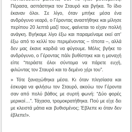
Πέρασα, ασπάστηκα τον Σταυρό και βγήκα. Το ίδιο
έκαναν όλοι. Σε λίγο, όταν μπήκε μέσα ένα
ανδρόγυνο νεαρό, ο Γέροντας αναστήθηκε και μίλησε
περίπου 20 λεπτά μαζί τους, φαίνεται το είχαν πολλή
ανάγκη. Βγήκαμε λίγο έξω και παραμείναμε εκεί απ’
έξω από το κελλί του περιμένοντας – τίποτα –, αλλά
δεν μας έκανε καρδιά να φύγουμε. Μόλις βγήκε το
ανδρόγυνο, ο Γέροντας πάλι βυθίστηκε και η μοναχή
είπε “περάστε όλοι σύντομα να πάρετε ευχή,
φιλώντας τον Σταυρό και το δεμένο χέρι του”.
» Τότε ξαναχώθηκα μέσα. Κι όταν πλησίασα και
έσκυψα να φιλήσω τον Σταυρό, ακούω τον Γέροντα
σαν από πολύ βάθος με συρτή φωνή: “Δύο φορές
μερικοί…”. Τάχασα, τρομοκρατήθηκα. Πού με είχε δει
με κλειστά μάτια και βυθισμένος; Έβλεπε κι όταν δεν
έβλεπε!».