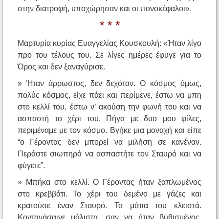
στην διατροφή, υποχώρησαν και οι πονοκέφαλοι».
* * *
Μαρτυρία κυρίας Ευαγγελίας Κουσκουλή: «Ήταν λίγο
προ του τέλους του. Σε λίγες ημέρες έφυγε για το
Όρος και δεν ξαναγύρισε.
» Ήταν άρρωστος, δεν δεχόταν. Ο κόσμος όμως,
πολύς κόσμος, είχε πάει και περίμενε, έστω να μπη
στο κελλί του, έστω ν’ ακούση την φωνή του και να
ασπαστή το χέρι του. Πήγα με δυο μου φίλες,
περιμέναμε με τον κόσμο. Βγήκε μια μοναχή και είπε
“ο Γέροντας δεν μπορεί να μιλήση σε κανέναν.
Περάστε σιωπηρά να ασπαστήτε τον Σταυρό και να
φύγετε”.
» Μπήκα στο κελλί. Ο Γέροντας ήταν ξαπλωμένος
στο κρεββάτι. Το χέρι του δεμένο με γάζες και
κρατούσε έναν Σταυρό. Τα μάτια του κλειστά.
Κοντανάσαινε μάλιστα, σαν να ήταν βυθισμένος.