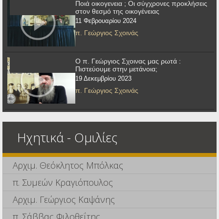
Ποιά οικογενεια ; Οι σύγχρονες προκλήσεις
στον θεσμό της οικογένειας
11 Φεβρουαρίου 2024
π. Γεώργιος Σχοινάς
Ο π. Γεώργιος Σχοινας μας ρωτά :
Πιστεύουμε στην μετάνοια;
19 Δεκεμβρίου 2023
π. Γεώργιος Σχοινάς
Ηχητικά - Ομιλίες
Αρχιμ. Θεόκλητος Μπόλκας
π. Συμεών Κραγιόπουλος
Αρχιμ. Γεώργιος Καψάνης
π. Σάββας Φιλοθεΐτης