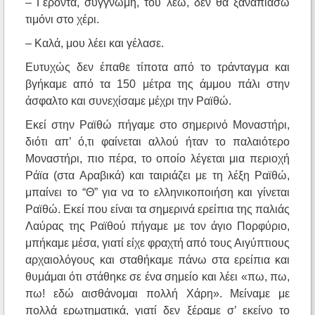
– Γέροντα, συγγνώμη, του λέω, δεν θα ξαναπιάσω
τιμόνι στο χέρι.
– Καλά, μου λέει και γέλασε.
Ευτυχώς δεν έπαθε τίποτα από το τράνταγμα και
βγήκαμε από τα 150 μέτρα της άμμου πάλι στην
άσφαλτο και συνεχίσαμε μέχρι την Ραϊθώ.
Εκεί στην Ραϊθώ πήγαμε στο σημερινό Μοναστήρι,
διότι απ’ ό,τι φαίνεται αλλού ήταν το παλαιότερο
Μοναστήρι, πιο πέρα, το οποίο λέγεται μια περιοχή
Ράϊα (στα Αραβικά) και ταιριάζει με τη λέξη Ραϊθώ,
μπαίνει το “Θ” για να το ελληνικοποιήση και γίνεται
Ραϊθώ. Εκεί που είναι τα σημερινά ερείπια της παλιάς
Λαύρας της Ραϊθού πήγαμε με τον άγιο Πορφύριο,
μπήκαμε μέσα, γιατί είχε φραχτή από τους Αιγύπτιους
αρχαιολόγους και σταθήκαμε πάνω στα ερείπια και
θυμάμαι ότι στάθηκε σε ένα σημείο και λέει «πω, πω,
πω! εδώ αισθάνομαι πολλή Χάρη». Μείναμε με
πολλά ερωτηματικά, γιατί δεν ξέραμε σ’ εκείνο το