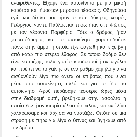
αναιρεθέντες. Είχαμε ένα αυτοκίνητο με μια μικρή
καρότσα και ήμασταν μπροστά τέσσερις. Οδηγούσα
εγώ και δίπλα μου ήταν ο τότε δόκιμος νεαρός
Γεώργιος, νυν π. Παύλος, και πίσω ήταν ο π. Φώτιος
με τον γέροντα Πορφύριο. Τότε ο δρόμος ήταν
χωματόδρομος και το αυτοκίνητο χοροπηδούσε
πάνω στην άμμο, η οποία είχε φαγωθή και είχε βγη
από κάτω πιο στερεό έδαφος. Σε τέτοιο δρόμο δεν
είναι να τρέχης πολύ, γιατί οι κραδασμοί ήταν μεγάλοι
και πρέπει να πηγαίνης σε ένα ρυθμό χαμηλό για να
αισθανθούν λίγο πιο άνετα οι επιβάτες που είναι
μέσα στο αυτοκίνητο, αλλά και για το ίδιο το
αυτοκίνητο. Αφού περάσαμε τέσσερις ώρες μέσα
στην διαδρομή αυτή, βρεθήκαμε στην άσφαλτο η
οποία δεν ήταν καμμία τέλεια άσφαλτος και εκεί λίγο
χαλαρώσαμε και άρχισα να νυστάζω. Οπότε σε μια
στροφή με πήρε για λίγο ο ύπνος και βγήκαμε από
τον δρόμο.