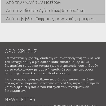
Από την Φωνή των Πατέρων
Από τον βίο του Αγίου Ιάκωβου Τσαλίκη
Από το βιβλίο 'Εκφρασις μοναχικής εμπειρίας
ΟΡΟΙ ΧΡΗΣΗΣ
Επιτρέπεται η χρήση, διάθεση και αναπαραγωγή του υλικού
του ιστοχώρου για μη εμπορικούς σκοπους, αρκεί να
διατηρείται το αρχικό νόημα χωρίς περικοπές που πιθανόν
να το αλλοιώνουν με βασική προϋπόθεση την αναφορά
στην πηγή www.koinoniaorthodoxias.org.
Για αναδημοσίευση άρθρων που δημοσιεύονται κατόπιν
αδείας στον παρόντα ιστότοπο από άλλες πηγές, θα πρέπει
να αναζητηθεί η άδεια του κατόχου των πνευματικών
δικαιωμάτων.
NEWSLETTER