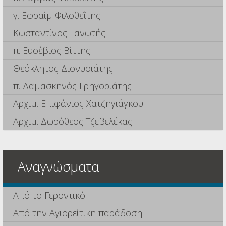
γ. Εφραίμ Φιλοθεΐτης
Κωσταντίνος Γανωτής
π. Ευσέβιος Βίττης
Θεόκλητος Διονυσιάτης
π. Δαμασκηνός Γρηγοριάτης
Αρχιμ. Επιφάνιος Χατζηγιάγκου
Αρχιμ. Δωρόθεος Τζεβελέκας
Αναγνώσματα
Από το Γεροντικό
Από την Αγιορείτικη παράδοση