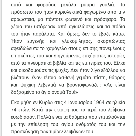
αυτό και φορούσε μεγάλα μαύρα γυαλιά. Το
πρόσωπο του ήταν κυριολεκτικά φαγωμένο από την
αρρώστεια, μα πάντοτε φωτεινό και πρόσχαρο. Τα
χέρια του υπέφεραν από αγκυλώσεις και τα πόδια
του ήταν παράλυτα. Και όμως, δεν το έβαζε κάτω.
Ήταν ευγενής και γλυκομίλητος, σκορπώντας
αφειδώλευτα το χαμόγελο στους επίσης πονεμένους
επισκέπτες του και διηγούμενος ευχάριστες ιστορίες
από τα πνευματικά βιβλία και τις εμπειρίες του. Είλκε
και οικοδομούσε τις ψυχές. Δεν ήταν λίγο εξάλλου να
βλέπουν έναν τέτοιο ασθενή γεμάτο πίστη, θάρρος
και ψυχική λεβεντιά να βροντοφωνάζει: «Ας είναι
δοξασμένο το άγιο όνομά Του!»
Εκοιμήθη εν Κυρίω στις 4 Ιανουαρίου 1964 σε ηλικία
74 ετών. Κατά την εκταφή του τα ιερά του λείψανα
ευωδίασαν. Πολλά είναι τα θαύματα που επιτελούνται
με την επίκληση του αγίου ονόματός του και την
προσκύνηση των τιμίων λειψάνων του.