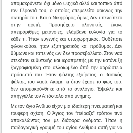
απομακρύνεται όχι μόνο ψυχικά αλλά και τοπικά άπό
τον Γέροντά του, ο οποίος επεμελείτο αόκνως την
σωτηρία του. Και ο Νικηφόρος όμως δεν υπελείπετο
στην αρετή. Προσηύχετο ολονυκτίς, έκανε
απειράριθμες μετάνοιες, ελάμβανε ευλογία για το
κάθε τι. Ήταν ευγενής και υποχωρητικός. Ουδέποτε
φιλονικούσε, ήταν εξυπηρετικός και πρόθυμος. Δεν
θύμωνε και ταπεινός ων δεν προσεβάλλετο. Στον ναό
στεκόταν ευθυτενής και ιεροπρεπής με την κατάνυξη
ζωγραφισμένη στο αλλοιωμένο άπό την αρρώστεια
πρόσωπό του. Ήταν ψάλτης εξαίρετος, ο βασικός
ψάλτης του ναού. Ακόμη κι όταν έχασε το φως του,
δεν απομακρύνθηκε από το αναλόγιο. Έψαλλε και
απήγγελλε τον Απόστολο από μνήμης.
Με τον άγιο Άνθιμο είχαν μια ιδιαίτερη πνευματική και
τρυφερή σχέση. Ο Άγιος τον “πείραζε” τρόπον τινά
αποκαλώντας τον με διάφορα ονόματα. Ήταν η
παιδαγωγική γραμμή του αγίου Ανθίμου αυτή για να