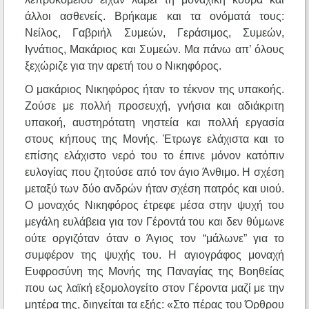
άλλοι ασθενείς. Βρήκαμε και τα ονόματά τους:
Νείλος, Γαβριήλ Συμεών, Γεράσιμος, Συμεών,
Ιγνάτιος, Μακάριος και Συμεών. Μα πάνω απ’ όλους
ξεχώριζε για την αρετή του ο Νικηφόρος.
Ο μακάριος Νικηφόρος ήταν το τέκνον της υπακοής.
Ζούσε με πολλή προσευχή, γνήσια και αδιάκριτη
υπακοή, αυστηρότατη νηστεία και πολλή εργασία
στους κήπους της Μονής. Έτρωγε ελάχιστα και το
επίσης ελάχιστο νερό του το έπινε μόνον κατόπιν
ευλογίας που ζητούσε από τον άγιο Άνθιμο. Η σχέση
μεταξύ των δύο ανδρών ήταν σχέση πατρός και υιού.
Ο μοναχός Νικηφόρος έτρεφε μέσα στην ψυχή του
μεγάλη ευλάβεια για τον Γέροντά του και δεν θύμωνε
ούτε οργιζόταν όταν ο Άγιος τον “μάλωνε” για το
συμφέρον της ψυχής του. Η αγιογράφος μοναχή
Ευφροσύνη της Μονής της Παναγίας της Βοηθείας
που ως λαϊκή εξομολογείτο στον Γέροντα μαζί με την
μητέρα της, διηγείται τα εξής: «Στο πέρας του Όρθρου