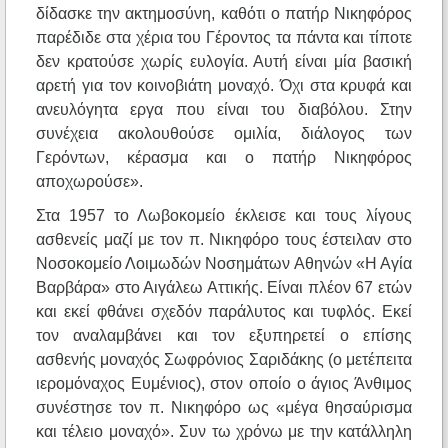
δίδασκε την ακτημοσύνη, καθότι ο πατήρ Νικηφόρος
παρέδιδε στα χέρια του Γέροντος τα πάντα και τίποτε
δεν κρατούσε χωρίς ευλογία. Αυτή είναι μία βασική
αρετή για τον κοινοβιάτη μοναχό. Όχι στα κρυφά και
ανευλόγητα εργα που είναι του διαβόλου. Στην
συνέχεια ακολουθούσε ομιλία, διάλογος των
Γερόντων, κέρασμα και ο πατήρ Νικηφόρος
αποχωρούσε».
Στα 1957 το Λωβοκομείο έκλεισε και τους λίγους
ασθενείς μαζί με τον π. Νικηφόρο τους έστειλαν στο
Νοσοκομείο Λοιμωδών Νοσημάτων Αθηνών «Η Αγία
Βαρβάρα» στο Αιγάλεω Αττικής. Είναι πλέον 67 ετών
και εκεί φθάνει σχεδόν παράλυτος και τυφλός. Εκεί
τον αναλαμβάνει και τον εξυπηρετεί ο επίσης
ασθενής μοναχός Σωφρόνιος Σαριδάκης (ο μετέπειτα
ιερομόναχος Ευμένιος), στον οποίο ο άγιος Άνθιμος
συνέστησε τον π. Νικηφόρο ως «μέγα θησαύρισμα
και τέλειο μοναχό». Συν τω χρόνω με την κατάλληλη