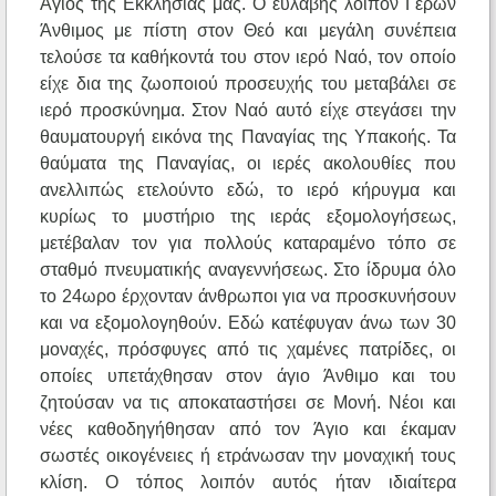
Άγιος της Εκκλησίας μας. Ο ευλαβής λοιπόν Γέρων
Άνθιμος με πίστη στον Θεό και μεγάλη συνέπεια
τελούσε τα καθήκοντά του στον ιερό Ναό, τον οποίο
είχε δια της ζωοποιού προσευχής του μεταβάλει σε
ιερό προσκύνημα. Στον Ναό αυτό είχε στεγάσει την
θαυματουργή εικόνα της Παναγίας της Υπακοής. Τα
θαύματα της Παναγίας, οι ιερές ακολουθίες που
ανελλιπώς ετελούντο εδώ, το ιερό κήρυγμα και
κυρίως το μυστήριο της ιεράς εξομολογήσεως,
μετέβαλαν τον για πολλούς καταραμένο τόπο σε
σταθμό πνευματικής αναγεννήσεως. Στο ίδρυμα όλο
το 24ωρο έρχονταν άνθρωποι για να προσκυνήσουν
και να εξομολογηθούν. Εδώ κατέφυγαν άνω των 30
μοναχές, πρόσφυγες από τις χαμένες πατρίδες, οι
οποίες υπετάχθησαν στον άγιο Άνθιμο και του
ζητούσαν να τις αποκαταστήσει σε Μονή. Νέοι και
νέες καθοδηγήθησαν από τον Άγιο και έκαμαν
σωστές οικογένειες ή ετράνωσαν την μοναχική τους
κλίση. Ο τόπος λοιπόν αυτός ήταν ιδιαίτερα