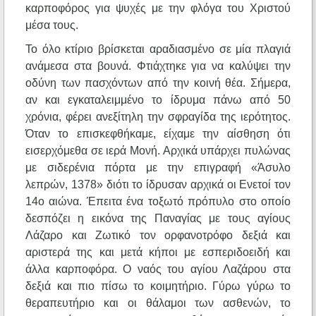
καρποφόρος για ψυχές με την φλόγα του Χριστού
μέσα τους.
Το όλο κτίριο βρίσκεται αραδιασμένο σε μία πλαγιά
ανάμεσα στα βουνά. Φτιάχτηκε για να καλύψει την
οδύνη των πασχόντων από την κοινή θέα. Σήμερα,
αν και εγκαταλειμμένο το ίδρυμα πάνω από 50
χρόνια, φέρει ανεξίτηλη την σφραγίδα της ιερότητος.
Όταν το επισκεφθήκαμε, είχαμε την αίσθηση ότι
εισερχόμεθα σε ιερά Μονή. Αρχικά υπάρχει πυλώνας
με σιδερένια πόρτα με την επιγραφή «Άσυλο
λεπρών, 1378» διότι το ίδρυσαν αρχικά οι Ενετοί τον
14ο αιώνα. Έπειτα ένα τοξωτό πρόπυλο στο οποίο
δεσπόζει η εικόνα της Παναγίας με τους αγίους
Λάζαρο και Ζωτικό τον ορφανοτρόφο δεξιά και
αριστερά της και μετά κήποι με εσπεριδοειδή και
άλλα καρποφόρα. Ο ναός του αγίου Λαζάρου στα
δεξιά και πιο πίσω το κοιμητήριο. Γύρω γύρω το
θεραπευτήριο και οι θάλαμοι των ασθενών, το