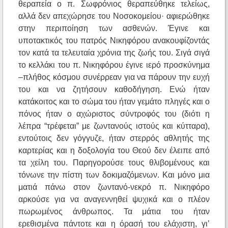
θεραπεία ο π. Σωφρόνιος θεραπεύθηκε τελείως,
αλλά δεν απεχώρησε του Νοσοκομείου· αφιερώθηκε
στην περιποίηση των ασθενών. Έγινε και
υποτακτικός του πατρός Νικηφόρου ανακουφίζοντάς
τον κατά τα τελευταία χρόνια της ζωής του. Σιγά σιγά
το κελλάκι του π. Νικηφόρου έγινε ιερό προσκύνημα
–πλήθος κόσμου συνέρρεαν για να πάρουν την ευχή
του και να ζητήσουν καθοδήγηση. Ενώ ήταν
κατάκοιτος και το σώμα του ήταν γεμάτο πληγές και ο
πόνος ήταν ο αχώριστος σύντροφός του (διότι η
λέπρα “τρέφεται” με ζωντανούς ιστούς και κύτταρα),
εντούτοις δεν γόγγυζε, ήταν στερρός αθλητής της
καρτερίας και η δοξολογία του Θεού δεν έλειπε από
τα χείλη του. Παρηγορούσε τους θλιβομένους και
τόνωνε την πίστη των δοκιμαζόμενων. Και μόνο μια
ματιά πάνω στον ζωντανό-νεκρό π. Νικηφόρο
αρκούσε για να αναγεννηθεί ψυχικά και ο πλέον
πωρωμένος άνθρωπος. Τα μάτια του ήταν
ερεθισμένα πάντοτε και η όρασή του ελάχιστη, γι’