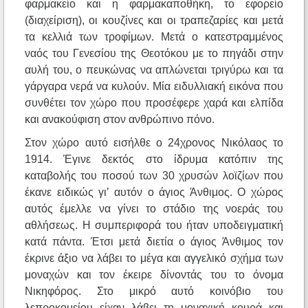
φαρμακείο και η φαρμακαποθήκη, το εφορείο
(διαχείριση), οι κουζίνες και οι τραπεζαρίες και μετά
τα κελλιά των τροφίμων. Μετά ο κατεστραμμένος
ναός του Γενεσίου της Θεοτόκου με το πηγάδι στην
αυλή του, ο πευκώνας να απλώνεται τριγύρω και τα
γάργαρα νερά να κυλούν. Μία ειδυλλιακή εικόνα που
συνθέτει τον χώρο που προσέφερε χαρά και ελπίδα
και ανακούφιση στον ανθρώπινο πόνο.
Στον χώρο αυτό εισήλθε ο 24χρονος Νικόλαος το
1914. Έγινε δεκτός στο ίδρυμα κατόπιν της
καταβολής του ποσού των 30 χρυσών λοϊζίων που
έκανε ειδικώς γι’ αυτόν ο άγιος Άνθιμος. Ο χώρος
αυτός έμελλε να γίνει το στάδιο της νοεράς του
αθλήσεως. Η συμπεριφορά του ήταν υποδειγματική
κατά πάντα. Έτσι μετά διετία ο άγιος Άνθιμος τον
έκρινε άξιο να λάβει το μέγα και αγγελικό σχήμα των
μοναχών και τον έκειρε δίνοντάς του το όνομα
Νικηφόρος. Στο μικρό αυτό κοινόβιο του
λεπροκομείου είχαν λάβει τη μοναχική κουρά και