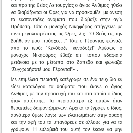
και προ της θείας Λειτουργίας ο άγιος Άνθιμος ήθελε
να διαβάζονται οι Ώρες για να προσκομίζει με άνεση
τα εκατοντάδες ονόματα που διάβαζε στην αγία
Πρόθεση. Τότε ο μοναχός Νικηφόρος απήγγειλε με
τόνο μεγαλοπρέπειας τις Ώρες, λ.χ.: “Ο Θεός εις την
βοήθειάν μου πρόσχες…” Τότε ο Γέροντας φώναζε
από το ιερό: “Κενόδοξε, κενόδοξε!” Αμέσως ο
μοναχός Νικηφόρος έβαζε επί τόπου εδαφιαία
μετάνοια με το μέτωπο στο δάπεδο και φώναζε:
“Συγχωρήσατέ μου, Γέροντα!”»…
Με επιμέλεια περισσή κατέγραφε σε ένα τευχίδιο εν
είδει καταλόγου τα θαύματα που έκανε ο άγιος
Άνθιμος με την προσευχή του και στα οποία ο ίδιος
ήταν αυτόπτης. Τα περισσότερα εξ αυτών ήταν
θεραπείες δαιμονιζομένων. Αρχικά τα έγραφε ο ίδιος,
αργότερα όμως λόγω των ελαττωμάτων στην όραση
και την αφή του τα υπαγόρευε σε άλλους για να τα
γράψουν. Η ευλάβειά του αυτή τον έκανε να μην