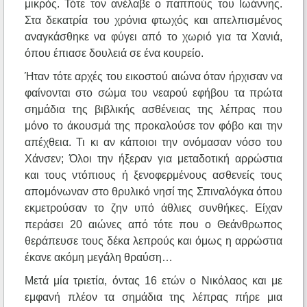
μικρός. Τότε τον ανέλαβε ο παππούς του Ιωάννης.
Στα δεκατρία του χρόνια φτωχός και απελπισμένος
αναγκάσθηκε να φύγει από το χωριό για τα Χανιά,
όπου έπιασε δουλειά σε ένα κουρείο.
Ήταν τότε αρχές του εικοστού αιώνα όταν ήρχισαν να
φαίνονται στο σώμα του νεαρού εφήβου τα πρώτα
σημάδια της βιβλικής ασθένειας της λέπρας που
μόνο το άκουσμά της προκαλούσε τον φόβο και την
απέχθεια. Τι κι αν κάποιοι την ονόμασαν νόσο του
Χάνσεν; Όλοι την ήξεραν για μεταδοτική αρρώστια
και τους ντόπιους ή ξενοφερμένους ασθενείς τους
απομόνωναν στο θρυλικό νησί της Σπιναλόγκα όπου
εκμετρούσαν το ζην υπό άθλιες συνθήκες. Είχαν
περάσει 20 αιώνες από τότε που ο Θεάνθρωπος
θεράπευσε τους δέκα λεπρούς και όμως η αρρώστια
έκανε ακόμη μεγάλη θραύση…
Μετά μία τριετία, όντας 16 ετών ο Νικόλαος και με
εμφανή πλέον τα σημάδια της λέπρας πήρε μια