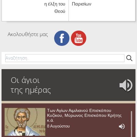
η έλξη του
Παρισίων
Θεού
Ακολουθήστε μας
Οι άγιοι
της ημέρας
Των Αγίων Αιμιλιανού Επισκόπου
Κυζίκου, Μύρωνος Επισκόπου Κρήτης
κ.ά.
8 Αυγούστου