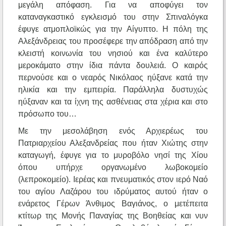
μεγάλη απόφαση. Για να αποφύγει τον
καταναγκαστικό εγκλεισμό του στην Σπιναλόγκα
έφυγε ατμοπλοϊκώς για την Αίγυπτο. Η πόλη της
Αλεξάνδρειας του προσέφερε την απόδραση από την
κλειστή κοινωνία του νησιού και ένα καλύτερο
μεροκάματο στην ίδια πάντα δουλειά. Ο καιρός
περνούσε και ο νεαρός Νικόλαος ηύξανε κατά την
ηλικία και την εμπειρία. Παράλληλα δυστυχώς
ηύξαναν και τα ίχνη της ασθένειας στα χέρια και στο
πρόσωπο του…
Με την μεσολάβηση ενός Αρχιερέως του
Πατριαρχείου Αλεξανδρείας που ήταν Χιώτης στην
καταγωγή, έφυγε για το μυροβόλο νησί της Χίου
όπου υπήρχε οργανωμένο λωβοκομείο
(λεπροκομείο). Ιερέας και πνευματικός στον ιερό Ναό
του αγίου Λαζάρου του ιδρύματος αυτού ήταν ο
ενάρετος Γέρων Άνθιμος Βαγιάνος, ο μετέπειτα
κτίτωρ της Μονής Παναγίας της Βοηθείας και νυν