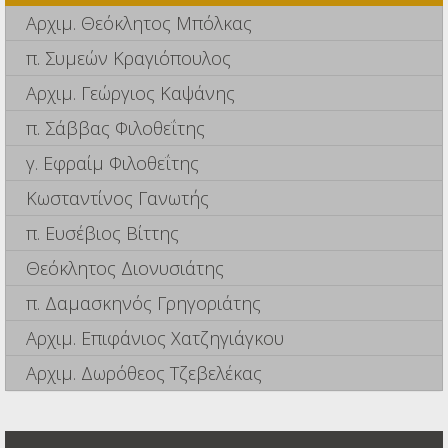
Αρχιμ. Θεόκλητος Μπόλκας
π. Συμεών Κραγιόπουλος
Αρχιμ. Γεώργιος Καψάνης
π. Σάββας Φιλοθεΐτης
γ. Εφραίμ Φιλοθεΐτης
Κωσταντίνος Γανωτής
π. Ευσέβιος Βίττης
Θεόκλητος Διονυσιάτης
π. Δαμασκηνός Γρηγοριάτης
Αρχιμ. Επιφάνιος Χατζηγιάγκου
Αρχιμ. Δωρόθεος Τζεβελέκας