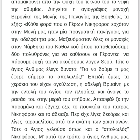
απομακρύνει από την ψυχή του τέκνου του τα νέφη
της αθυμίας. Διηγείται η αγιογράφος μοναχή
Βερονίκη της Μονής της Παναγίας της Βοηθείας τα
εξής: «Κάθε φορά που ο Γέρων Νικηφόρος ερχόταν
στην Μονή μας ηταν μία πραγματική πανήγυρις για
την αδελφότητα μας. Μαζευόμασταν όλες οι μοναχές
στον Νάρθηκα του Καθολικού όπου τοποθετούσαμε
δύο πολυθρόνες για να καθίσουν οι Γέροντες, να
πάρουμε ευχή και να ακούσουμε λόγον Θεού. Τότε ο
άγιος Άνθιμος έλεγε δυνατά: “Για να δούμε τι μας
έφερε σήμερα το απολωλός!” Επειδή όμως τα
χεράκια του είχαν αγκύλωση, η αδελφή Βρυαίνη με
την εντολή του Αγίου τον πλησίαζε και άνοιγε το
ρασάκι του στην μεριά του στήθους. Απασφάλιζε την
παραμάνα και έβγαζε εξω το πουγκάκι του πατρός
Νικηφόρου και το άδειαζε. Περιείχε λίγες δεκάρες και
λίγες καραμελίτσες από την αγάπη των χριστιανών.
Τότε ο Άγιος γελούσε όπως και ο “απολωλός”
Νικηφόρος. Μ’ αυτό τον τρόπο ο άγιος Άνθιμος μας