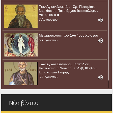
Των Αγίων Δομετίου, Ωρ, Ποταμίας,
Ναρκίσσου Πατριάρχου Ιεροσολύμων,
Αστερίου κ.ά.
7 Αυγούστου
Μεταμόρφωση του Σωτήρος Χριστού
6 Αυγούστου
Των Αγίων Ευσιγνίου, Καττιδίου,
Καττιδιανού, Νόννης, Σόλεβ, Φαβίου
Επισκόπου Ρώμης
5 Αυγούστου
Νέα βίντεο