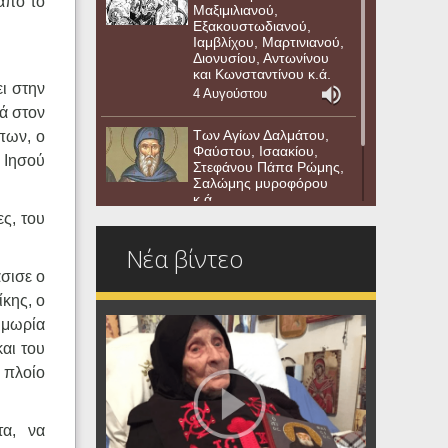
από το
Μαξιμιλιανού,
Εξακουστωδιανού,
Ιαμβλίχου, Μαρτινιανού,
Διονυσίου, Αντωνίνου
και Κωνσταντίνου κ.ά.
ι στην
4 Αυγούστου
ά στον
Των Αγίων Δαλμάτου,
πων, ο
Φαύστου, Ισαακίου,
 Ιησού
Στεφάνου Πάπα Ρώμης,
Σαλώμης μυροφόρου
κ.ά.
ες, του
3 Αυγούστου
Νέα βίντεο
σισε ο
ίκης, ο
τιμωρία
και του
 πλοίο
τα, να