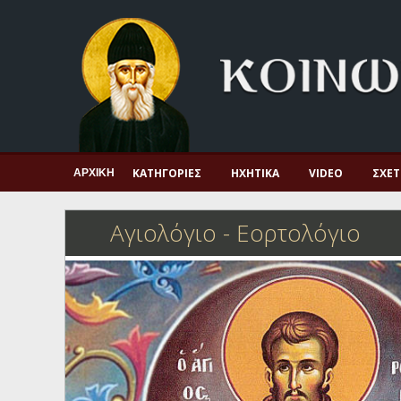
Αρχική
Πνευματική ζωή
Μαρτυρία και διδαχή
Λατρεία και προσευχή
Πατερικό ανθολόγιο
ΚΑΤΗΓΟΡΊΕΣ
ΗΧΗΤΙΚΆ
VIDEO
ΣΧΕΤ
ΑΡΧΙΚΉ
Αγιολόγιο – Εορτολόγιο
Αγιολόγιο - Εορτολόγιο
Γέροντες
Η πίστη στην εποχή μας
Ορθόδοξη οικογένεια
Ορθόδοξο προσκυνητάριο
Σκέψεις-προβληματισμοί