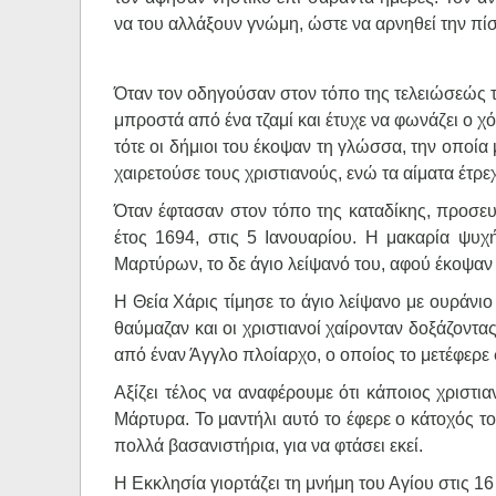
να του αλλάξουν γνώμη, ώστε να αρνηθεί την πί
Όταν τον οδηγούσαν στον τόπο της τελειώσεώς τ
μπροστά από ένα τζαμί και έτυχε να φωνάζει ο χό
τότε οι δήμιοι του έκοψαν τη γλώσσα, την οποία
χαιρετούσε τους χριστιανούς, ενώ τα αίματα έτρε
Όταν έφτασαν στον τόπο της καταδίκης, προσευ
έτος 1694, στις 5 Ιανουαρίου. Η μακαρία ψυχ
Μαρτύρων, το δε άγιο λείψανό του, αφού έκοψαν 
Η Θεία Χάρις τίμησε το άγιο λείψανο με ουράνιο
θαύμαζαν και οι χριστιανοί χαίρονταν δοξάζοντα
από έναν Άγγλο πλοίαρχο, ο οποίος το μετέφερε 
Αξίζει τέλος να αναφέρουμε ότι κάποιος χριστια
Μάρτυρα. Το μαντήλι αυτό το έφερε ο κάτοχός το
πολλά βασανιστήρια, για να φτάσει εκεί.
Η Εκκλησία γιορτάζει τη μνήμη του Αγίου στις 1