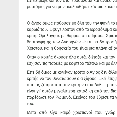
Επέστρεψε λοιπόν στα Ιεροσόλυμα και ανακοίνω
μαρτύριο, για να μην ακολουθήσει κάποιο κακό 
Ο άγιος όμως ποθούσε με όλη του την ψυχή το 
καρδιά του. Έφυγε λοιπόν από τα Ιεροσόλυμα κ
κριτή. Ομολόγησε με θάρρος ότι ο Ιησούς Χρισ
δε προφήτης των Αγαρηνών είναι ψευδοπροφήτ
Χριστού, και η θρησκεία του είναι μια πλάνη αξιο
Όταν ο κριτής άκουσε όλα αυτά, διέταξε και τον
έσχισαν τις παρειές με κοφτερά πέταλα και με άλ
Επειδή όμως με κανέναν τρόπο ο Άγιος δεν άλλα
κριτής να τον θανατώσουν δια ξίφους. Εκεί έτυχ
οποίος ζήτησε από τον κριτή να του δοθεί η ποι
είναι γι’ αυτόν μεγαλύτερη καταδίκη από τον δι
παρέδωσε τον Ρωμανό. Εκείνος του ξύρισε τα γέ
του.
Μετά από λίγο καιρό χριστιανοί που γνώρι