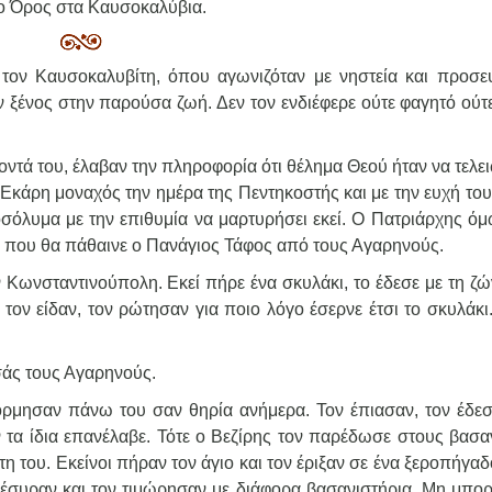
γιο Όρος στα Καυσοκαλύβια.
 τον Καυσοκαλυβίτη, όπου αγωνιζόταν με νηστεία και προσε
ν ξένος στην παρούσα ζωή. Δεν τον ενδιέφερε ούτε φαγητό ούτε
οντά του, έλαβαν την πληροφορία ότι θέλημα Θεού ήταν να τελε
Εκάρη μοναχός την ημέρα της Πεντηκοστής και με την ευχή του
σόλυμα με την επιθυμία να μαρτυρήσει εκεί. Ο Πατριάρχης όμ
ιά που θα πάθαινε ο Πανάγιος Τάφος από τους Αγαρηνούς.
 Κωνσταντινούπολη. Εκεί πήρε ένα σκυλάκι, το έδεσε με τη ζώ
 τον είδαν, τον ρώτησαν για ποιο λόγο έσερνε έτσι το σκυλάκι
εσάς τους Αγαρηνούς.
όρμησαν πάνω του σαν θηρία ανήμερα. Τον έπιασαν, τον έδεσ
ν τα ίδια επανέλαβε. Τότε ο Βεζίρης τον παρέδωσε στους βασαν
η του. Εκείνοι πήραν τον άγιο και τον έριξαν σε ένα ξεροπήγαδ
νέσυραν και τον τιμώρησαν με διάφορα βασανιστήρια. Μη μπο