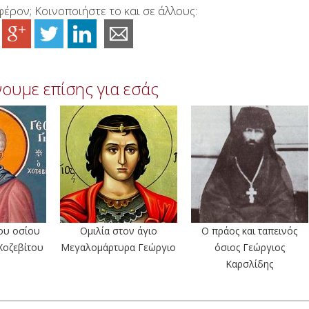
έρον; Κοινοποιήστε το και σε άλλους:
ουμε επίσης για εσάς
ου οσίου
Ομιλία στον άγιο
Ο πράος και ταπεινός
Χοζεβίτου
Μεγαλομάρτυρα Γεώργιο
όσιος Γεώργιος
Καρσλίδης