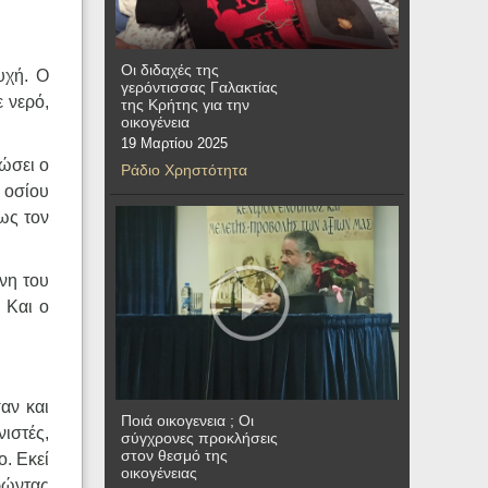
Οι διδαχές της
υχή. Ο
γερόντισσας Γαλακτίας
 νερό,
της Κρήτης για την
οικογένεια
19 Μαρτίου 2025
ιώσει ο
Ράδιο Χρηστότητα
 οσίου
ως τον
νη του
. Και ο
αν και
Ποιά οικογενεια ; Οι
ιστές,
σύγχρονες προκλήσεις
στον θεσμό της
ο. Εκεί
οικογένειας
ρώντας