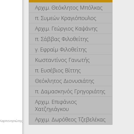
Αρχιμ. Θεόκλητος Μπόλκας
π. Συμεών Κραγιόπουλος
Αρχιμ. Γεώργιος Καψάνης
π. Σάββας Φιλοθεΐτης
γ. Εφραίμ Φιλοθεΐτης
Κωσταντίνος Γανωτής
π. Ευσέβιος Βίττης
Θεόκλητος Διονυσιάτης
π. Δαμασκηνός Γρηγοριάτης
Αρχιμ. Επιφάνιος
Χατζηγιάγκου
Αρχιμ. Δωρόθεος Τζεβελέκας
 Καρπενησιώτης