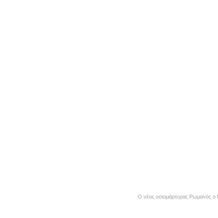
O νέος οσιομάρτυρας Ρωμανός ο