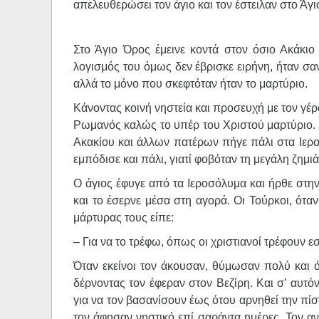
απελευθερώσει τον άγιο και τον έστειλαν στο Ά
Στο Άγιο Όρος έμεινε κοντά στον όσιο Ακάκιο
λογισμός του όμως δεν έβρισκε ειρήνη, ήταν σα
αλλά το μόνο που σκεφτόταν ήταν το μαρτύριο.
Κάνοντας κοινή νηστεία και προσευχή με τον γέρ
Ρωμανός καλώς το υπέρ του Χριστού μαρτύριο. 
Ακακίου και άλλων πατέρων πήγε πάλι στα Ιερο
εμπόδισε και πάλι, γιατί φοβόταν τη μεγάλη ζημ
Ο άγιος έφυγε από τα Ιεροσόλυμα και ήρθε στην
και το έσερνε μέσα στη αγορά. Οι Τούρκοι, όταν
μάρτυρας τους είπε:
– Για να το τρέφω, όπως οι χριστιανοί τρέφουν 
Όταν εκείνοι τον άκουσαν, θύμωσαν πολύ και 
δέρνοντας τον έφεραν στον Βεζίρη. Και σ’ αυτό
για να τον βασανίσουν έως ότου αρνηθεί την πίστ
τον άφησαν νηστικό επί σαράντα ημέρες. Τον α