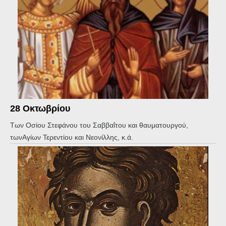
28 Οκτωβρίου
Των Οσίου Στεφάνου του Σαββαΐτου και θαυματουργού,
τωνΑγίων Τερεντίου και Νεονίλλης, κ.ά.