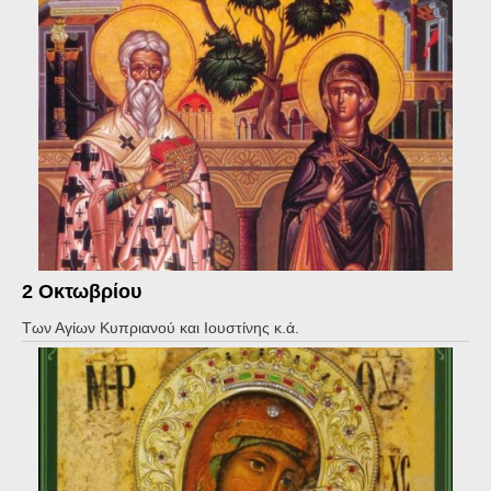
2 Οκτωβρίου
Των Αγίων Κυπριανού και Ιουστίνης κ.ά.