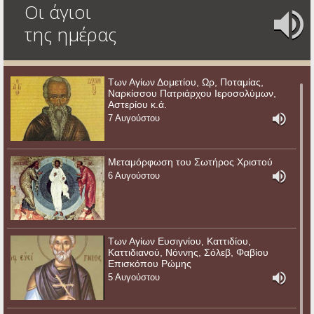
Οι άγιοι
της ημέρας
Των Αγίων Δομετίου, Ωρ, Ποταμίας,
Ναρκίσσου Πατριάρχου Ιεροσολύμων,
Αστερίου κ.ά.
7 Αυγούστου
Μεταμόρφωση του Σωτήρος Χριστού
6 Αυγούστου
Των Αγίων Ευσιγνίου, Καττιδίου,
Καττιδιανού, Νόννης, Σόλεβ, Φαβίου
Επισκόπου Ρώμης
5 Αυγούστου