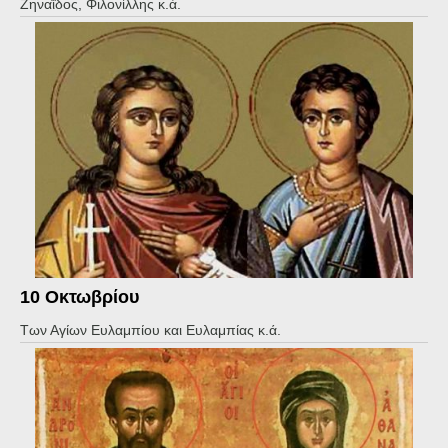
Ζηναΐδος, Φιλονίλλης κ.ά.
10 Οκτωβρίου
Των Αγίων Ευλαμπίου και Ευλαμπίας κ.ά.