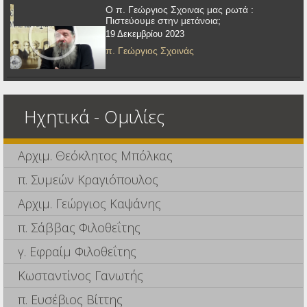
Ο π. Γεώργιος Σχοινας μας ρωτά :
Πιστεύουμε στην μετάνοια;
19 Δεκεμβρίου 2023
π. Γεώργιος Σχοινάς
Ηχητικά - Ομιλίες
Αρχιμ. Θεόκλητος Μπόλκας
π. Συμεών Κραγιόπουλος
Αρχιμ. Γεώργιος Καψάνης
π. Σάββας Φιλοθεΐτης
γ. Εφραίμ Φιλοθεΐτης
Κωσταντίνος Γανωτής
π. Ευσέβιος Βίττης