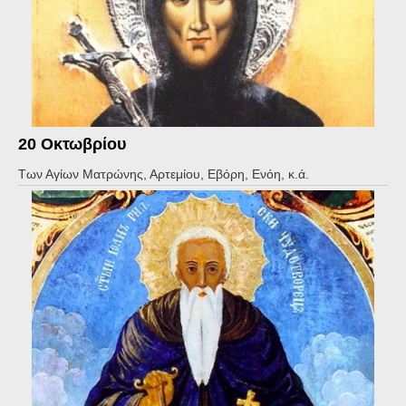
20 Οκτωβρίου
Των Αγίων Ματρώνης, Αρτεμίου, Εβόρη, Ενόη, κ.ά.