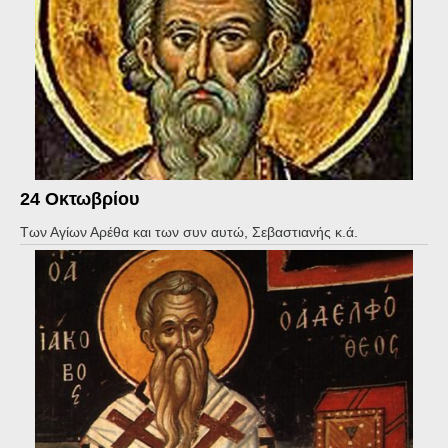
24 Οκτωβρίου
Των Αγίων Αρέθα και των συν αυτώ, Σεβαστιανής κ.ά.