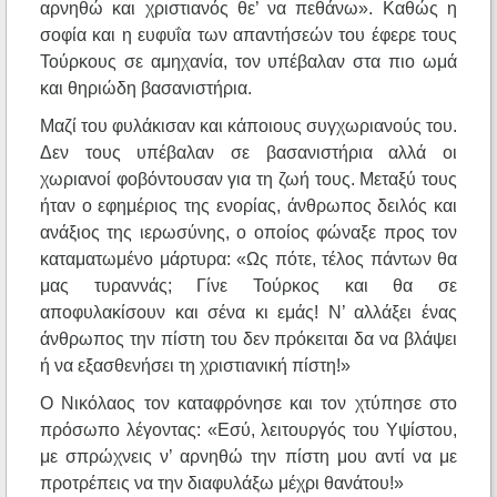
αρνηθώ και χριστιανός θε’ να πεθάνω». Καθώς η
σοφία και η ευφυΐα των απαντήσεών του έφερε τους
Τούρκους σε αμηχανία, τον υπέβαλαν στα πιο ωμά
και θηριώδη βασανιστήρια.
Μαζί του φυλάκισαν και κάποιους συγχωριανούς του.
Δεν τους υπέβαλαν σε βασανιστήρια αλλά οι
χωριανοί φοβόντουσαν για τη ζωή τους. Μεταξύ τους
ήταν ο εφημέριος της ενορίας, άνθρωπος δειλός και
ανάξιος της ιερωσύνης, ο οποίος φώναξε προς τον
καταματωμένο μάρτυρα: «Ως πότε, τέλος πάντων θα
μας τυραννάς; Γίνε Τούρκος και θα σε
αποφυλακίσουν και σένα κι εμάς! Ν’ αλλάξει ένας
άνθρωπος την πίστη του δεν πρόκειται δα να βλάψει
ή να εξασθενήσει τη χριστιανική πίστη!»
Ο Νικόλαος τον καταφρόνησε και τον χτύπησε στο
πρόσωπο λέγοντας: «Εσύ, λειτουργός του Υψίστου,
με σπρώχνεις ν’ αρνηθώ την πίστη μου αντί να με
προτρέπεις να την διαφυλάξω μέχρι θανάτου!»