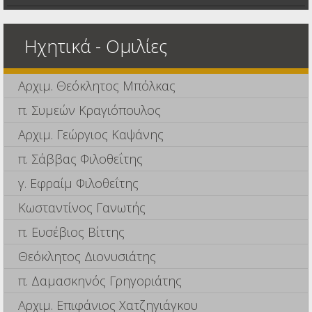
Ηχητικά - Ομιλίες
Αρχιμ. Θεόκλητος Μπόλκας
π. Συμεών Κραγιόπουλος
Αρχιμ. Γεώργιος Καψάνης
π. Σάββας Φιλοθεΐτης
γ. Εφραίμ Φιλοθεΐτης
Κωσταντίνος Γανωτής
π. Ευσέβιος Βίττης
Θεόκλητος Διονυσιάτης
π. Δαμασκηνός Γρηγοριάτης
Αρχιμ. Επιφάνιος Χατζηγιάγκου