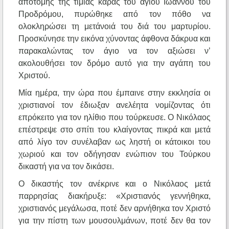
αποτομής της τίμιας κάρας του αγίου Ιωάννου του
Προδρόμου, πυρώθηκε από τον πόθο να
ολοκληρώσει τη μετάνοιά του διά του μαρτυρίου.
Προσκύνησε την εικόνα χύνοντας άφθονα δάκρυα και
παρακαλώντας τον άγιο να τον αξιώσει ν’
ακολουθήσει τον δρόμο αυτό για την αγάπη του
Χριστού.
Μία ημέρα, την ώρα που έμπαινε στην εκκλησία οι
χριστιανοί τον έδιωξαν ανελέητα νομίζοντας ότι
επρόκειτο για τον ηλίθιο που τούρκευσε. Ο Νικόλαος
επέστρεψε στο σπίτι του κλαίγοντας πικρά και μετά
από λίγο τον συνέλαβαν ως ληστή οι κάτοικοι του
χωριού και τον οδήγησαν ενώπιον του Τούρκου
δικαστή για να τον δικάσει.
Ο δικαστής τον ανέκρινε και ο Νικόλαος μετά
παρρησίας διακήρυξε: «Χριστιανός γεννήθηκα,
χριστιανός μεγάλωσα, ποτέ δεν αρνήθηκα τον Χριστό
για την πίστη των μουσουλμάνων, ποτέ δεν θα τον