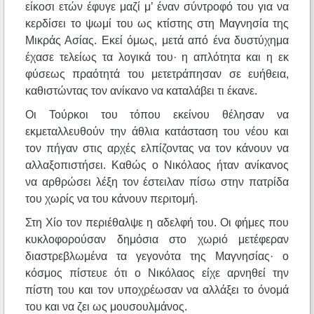
είκοσι ετών έφυγε μαζί μ’ έναν σύντροφό του για να
κερδίσει το ψωμί του ως κτίστης στη Μαγνησία της
Μικράς Ασίας. Εκεί όμως, μετά από ένα δυστύχημα
έχασε τελείως τα λογικά του· η απλότητα και η εκ
φύσεως πραότητά του μετετράπησαν σε ευήθεια,
καθιστώντας τον ανίκανο να καταλάβει τι έκανε.
Οι Τούρκοι του τόπου εκείνου θέλησαν να
εκμεταλλευθούν την άθλια κατάσταση του νέου και
τον πήγαν στις αρχές ελπίζοντας να τον κάνουν να
αλλαξοπιστήσει. Καθώς ο Νικόλαος ήταν ανίκανος
να αρθρώσει λέξη τον έστειλαν πίσω στην πατρίδα
του χωρίς να του κάνουν περιτομή.
Στη Χίο τον περιέθαλψε η αδελφή του. Οι φήμες που
κυκλοφορούσαν δημόσια στο χωριό μετέφεραν
διαστρεβλωμένα τα γεγονότα της Μαγνησίας· ο
κόσμος πίστευε ότι ο Νικόλαος είχε αρνηθεί την
πίστη του και τον υποχρέωσαν να αλλάξει το όνομά
του και να ζει ως μουσουλμάνος.