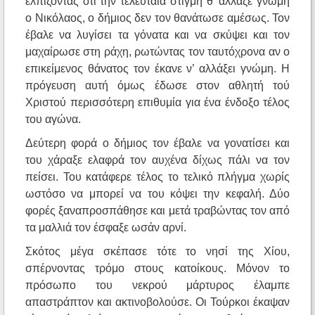
ελπίζοντας ότι την τελευταία στιγμή θ’ άλλαζε γνώμη
ο Νικόλαος, ο δήμιος δεν τον θανάτωσε αμέσως. Τον
έβαλε να λυγίσει τα γόνατα και να σκύψει και τον
μαχαίρωσε στη ράχη, ρωτώντας τον ταυτόχρονα αν ο
επικείμενος θάνατος τον έκανε ν’ αλλάξει γνώμη. Η
πρόγευση αυτή όμως έδωσε στον αθλητή τού
Χριστού περισσότερη επιθυμία για ένα ένδοξο τέλος
του αγώνα.
Δεύτερη φορά ο δήμιος τον έβαλε να γονατίσει και
του χάραξε ελαφρά τον αυχένα δίχως πάλι να τον
πείσει. Του κατάφερε τέλος το τελικό πλήγμα χωρίς
ωστόσο να μπορεί να του κόψει την κεφαλή. Δύο
φορές ξαναπροσπάθησε και μετά τραβώντας τον από
τα μαλλιά τον έσφαξε ωσάν αρνί.
Σκότος μέγα σκέπασε τότε το νησί της Χίου,
σπέρνοντας τρόμο στους κατοίκους. Μόνον το
πρόσωπο του νεκρού μάρτυρος έλαμπε
απαστράπτον και ακτινοβολούσε. Οι Τούρκοι έκαψαν