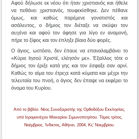
Αφού δήλωσε εκ νέου ότι ήταν χριστιανός και ήθελε
να πεθάνει χριστιανός, τουφεκίσθηκε. Δεν πέθανε
όμως, και καθώς παρέμενε γονατιστός και
ασάλευτος, ο δήμιος τον διέταξε να σκύψει τον
αυχένα και αφού τον άφησε για λίγο εν αναμονή,
πήρε το ξίφος και τον έπληξε βίαια δύο φορές.
Ο άγιος, ωστόσο, δεν έπαυε να επαναλαμβάνει το
«Κύριε Ιησού Χριστέ, ελέησόν με». Έξαλλος τότε ο
δήμιος τον έριξε κατά γης και τον έσφαξε σαν αρνί.
Καθώς το αίμα του έτρεχε κατά κύματα και μέχρι την
τελευταία του πνοή, ο άγιος δεν έπαψε να εκφέρει το
όνομα του Κυρίου.
Από το βιβλίο: Νέος Συναξαριστής της Ορθοδόξου Εκκλησίας,
υπό Ιερομονάχου Μακαρίου Σιμωνοπετρίτου. Τόμος τρίτος,
Νοέμβριος. Ίνδικτος, Αθήναι, 2004, Κς’ Νοεμβρίου.