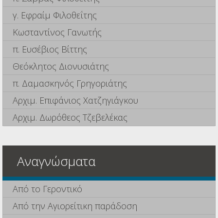
γ. Εφραίμ Φιλοθεΐτης
Κωσταντίνος Γανωτής
π. Ευσέβιος Βίττης
Θεόκλητος Διονυσιάτης
π. Δαμασκηνός Γρηγοριάτης
Αρχιμ. Επιφάνιος Χατζηγιάγκου
Αρχιμ. Δωρόθεος Τζεβελέκας
Αναγνώσματα
Από το Γεροντικό
Από την Αγιορείτικη παράδοση