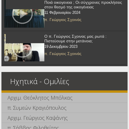
Ποιά οικογενεια ; Οι σύγχρονες προκλήσεις
στον θεσμό της οικογένειας
11 Φεβρουαρίου 2024
π. Γεώργιος Σχοινάς
Ο π. Γεώργιος Σχοινας μας ρωτά :
Πιστεύουμε στην μετάνοια;
19 Δεκεμβρίου 2023
π. Γεώργιος Σχοινάς
Ηχητικά - Ομιλίες
Αρχιμ. Θεόκλητος Μπόλκας
π. Συμεών Κραγιόπουλος
Αρχιμ. Γεώργιος Καψάνης
π. Σάββας Φιλοθεΐτης