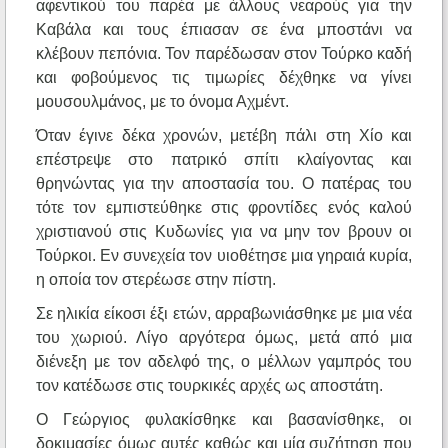
αφεντικού του παρέα με άλλους νεαρούς για την
Καβάλα και τους έπιασαν σε ένα μποστάνι να
κλέβουν πεπόνια. Τον παρέδωσαν στον Τούρκο καδή
και φοβούμενος τις τιμωρίες δέχθηκε να γίνει
μουσουλμάνος, με το όνομα Αχμέντ.
Όταν έγινε δέκα χρονών, μετέβη πάλι στη Χίο και
επέστρεψε στο πατρικό σπίτι κλαίγοντας και
θρηνώντας για την αποστασία του. Ο πατέρας του
τότε τον εμπιστεύθηκε στις φροντίδες ενός καλού
χριστιανού στις Κυδωνίες για να μην τον βρουν οι
Τούρκοι. Εν συνεχεία τον υιοθέτησε μια γηραιά κυρία,
η οποία τον στερέωσε στην πίστη.
Σε ηλικία είκοσι έξι ετών, αρραβωνιάσθηκε με μια νέα
του χωριού. Λίγο αργότερα όμως, μετά από μια
διένεξη με τον αδελφό της, ο μέλλων γαμπρός του
τον κατέδωσε στις τουρκικές αρχές ως αποστάτη.
Ο Γεώργιος φυλακίσθηκε και βασανίσθηκε, οι
δοκιμασίες όμως αυτές καθώς και μία συζήτηση που