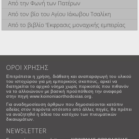
Από την Φωνή των Πατέρων
Από τον βίο του Αγίου Ιάκωβου Τσαλίκη
Από το βιβλίο 'Εκφρασις μοναχικής εμπειρίας
ΟΡΟΙ ΧΡΗΣΗΣ
Επιτρέπεται η χρήση, διάθεση και αναπαραγωγή του υλικού
του ιστοχώρου για μη εμπορικούς σκοπους, αρκεί να
διατηρείται το αρχικό νόημα χωρίς περικοπές που πιθανόν
να το αλλοιώνουν με βασική προϋπόθεση την αναφορά
στην πηγή www.koinoniaorthodoxias.org.
Για αναδημοσίευση άρθρων που δημοσιεύονται κατόπιν
αδείας στον παρόντα ιστότοπο από άλλες πηγές, θα πρέπει
να αναζητηθεί η άδεια του κατόχου των πνευματικών
δικαιωμάτων.
NEWSLETTER